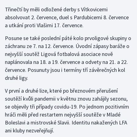
Třinečtí by měli odložené derby s Vítkovicemi
Olympijské hry
absolvovat 2. července, duel s Pardubicemi 8. července
Parasport
a utkání proti Vlašimi 17. července.
Posune se také poslední páté kolo prvoligové skupiny o
Plavání
záchranu ze 7. na 12. července. Úvodní zápasy baráže o
Plážový volejbal
nejvyšší soutěž Ligová fotbalová asociace nově
naplánovala na 18. a 19. července a odvety na 21. a 22.
Ragby
července. Posunuty jsou i termíny tří závěrečných kol
druhé ligy.
Rychlobruslení
V první a druhé lize, které po březnovém přerušení
Rychlostní kanoistika
soutěží kvůli pandemii v květnu znovu zahájily sezonu,
se objevily tři případy covidu-19. Po jednom pozitivním
Short track
hráči měli před restartem nejvyšší soutěže v Mladé
Boleslavi a mistrovské Slavii. Identitu nakažených LFA
Sportovní střelba
ani kluby nezveřejňují.