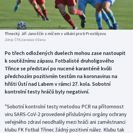
Baseball a softbal
Soutěže
Basketbal
Historické návraty
Biatlon
Aplikace ČT sport
Třinecký Jiří Janoščín s míčem v utkání proti Prostějovu
Zdroj:
ČTK/Jaroslav Ožana
Boby a skeleton
AZ kvíz
Po třech odložených duelech mohou zase nastoupit
k soutěžnímu zápasu. Fotbalisté druholigového
Box
Třince se představí po nucené karanténě kvůli
Curling
předchozím pozitivním testům na koronavirus na
hřišti Ústí nad Labem v rámci 27. kola. Sobotní
Dostihy
kontrolní testy hráčů byly negativní.
Florbal
"Sobotní kontrolní testy metodou PCR na přítomnost
viru SARS-CoV-2 provedené příslušnými orgány ochrany
Futsal
veřejného zdraví neodhalily mezi hráči ani zaměstnanci
klubu FK Fotbal Třinec žádný pozitivní nález. Klubu tak
Golf