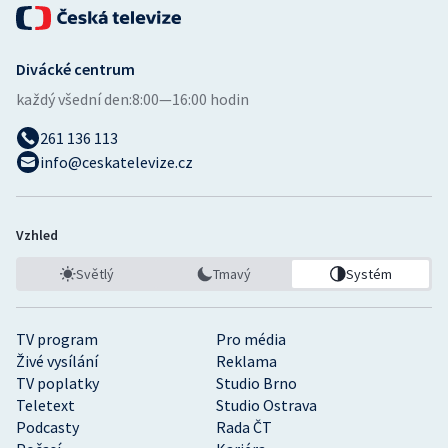
Divácké centrum
každý všední den:
8:00—16:00 hodin
261 136 113
info@ceskatelevize.cz
Vzhled
Světlý
Tmavý
Systém
TV program
Pro média
Živé vysílání
Reklama
TV poplatky
Studio Brno
Teletext
Studio Ostrava
Podcasty
Rada ČT