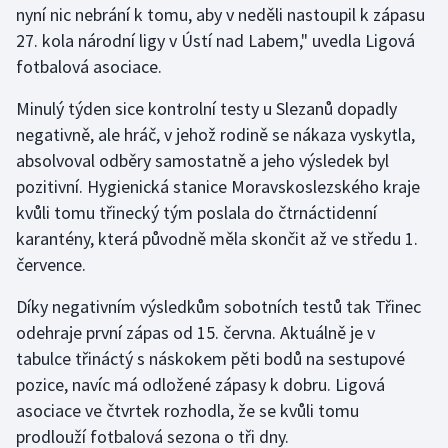
nyní nic nebrání k tomu, aby v neděli nastoupil k zápasu
27. kola národní ligy v Ústí nad Labem," uvedla Ligová
Gymnastika
fotbalová asociace.
Házená
Minulý týden sice kontrolní testy u Slezanů dopadly
negativně, ale hráč, v jehož rodině se nákaza vyskytla,
Jezdectví
absolvoval odběry samostatně a jeho výsledek byl
pozitivní. Hygienická stanice Moravskoslezského kraje
Judo
kvůli tomu třinecký tým poslala do čtrnáctidenní
karantény, která původně měla skončit až ve středu 1.
Krasobruslení
července.
Lezení
Díky negativním výsledkům sobotních testů tak Třinec
odehraje první zápas od 15. června. Aktuálně je v
Lyže a snowboard
tabulce třináctý s náskokem pěti bodů na sestupové
Moderní pětiboj
pozice, navíc má odložené zápasy k dobru. Ligová
asociace ve čtvrtek rozhodla, že se kvůli tomu
Motorsport
prodlouží fotbalová sezona o tři dny.