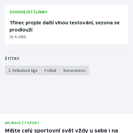
Stolní tenis
SOUVISEJÍCÍ ČLÁNKY
Triatlon
Třinec projde další vlnou testování, sezona se
prodlouží
Veslování
25. 6. 2020
Vodní slalom
ŠTÍTKY
Volejbal
2. fotbalová liga
Fotbal
Koronavirus
Ostatní
APLIKACE ČT SPORT
Mějte celý sportovní svět vždy u sebe i na