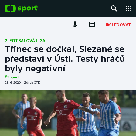
POPULÁRNÍ
SLEDOVAT
Fotbal
2. FOTBALOVÁ LIGA
Třinec se dočkal, Slezané se
Hokej
představí v Ústí. Testy hráčů
byly negativní
Tenis
ČT sport
Atletika
28. 6. 2020
|
Zdroj:
ČTK
Cyklistika
DALŠÍ SPORTY
Americký fotbal
NEPŘEHLÉDNĚTE