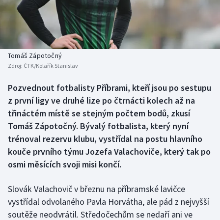
Baseball a softbal
Soutěže
Basketbal
Historické návraty
Biatlon
Aplikace ČT sport
Tomáš Zápotočný
Zdroj:
ČTK/Kolařík Stanislav
Boby a skeleton
AZ kvíz
Pozvednout fotbalisty Příbrami, kteří jsou po sestupu
z první ligy ve druhé lize po čtrnácti kolech až na
Box
třináctém místě se stejným počtem bodů, zkusí
Curling
Tomáš Zápotočný. Bývalý fotbalista, který nyní
trénoval rezervu klubu, vystřídal na postu hlavního
Dostihy
kouče prvního týmu Jozefa Valachoviče, který tak po
osmi měsících svoji misi končí.
Florbal
Slovák Valachovič v březnu na příbramské lavičce
Futsal
vystřídal odvolaného Pavla Horvátha, ale pád z nejvyšší
soutěže neodvrátil. Středočechům se nedaří ani ve
Golf