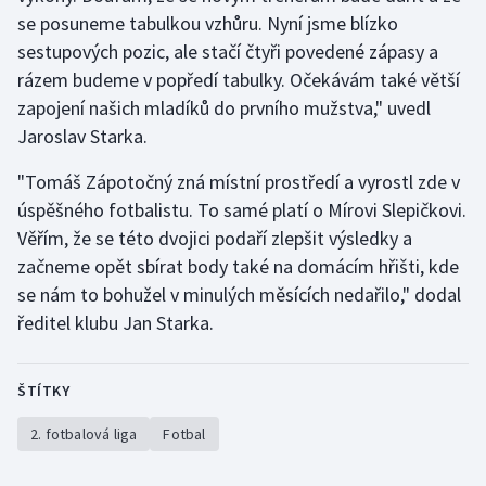
Stolní tenis
se posuneme tabulkou vzhůru. Nyní jsme blízko
sestupových pozic, ale stačí čtyři povedené zápasy a
Triatlon
rázem budeme v popředí tabulky. Očekávám také větší
zapojení našich mladíků do prvního mužstva," uvedl
Veslování
Jaroslav Starka.
Vodní slalom
"Tomáš Zápotočný zná místní prostředí a vyrostl zde v
úspěšného fotbalistu. To samé platí o Mírovi Slepičkovi.
Volejbal
Věřím, že se této dvojici podaří zlepšit výsledky a
začneme opět sbírat body také na domácím hřišti, kde
Ostatní
se nám to bohužel v minulých měsících nedařilo," dodal
ředitel klubu Jan Starka.
ŠTÍTKY
2. fotbalová liga
Fotbal