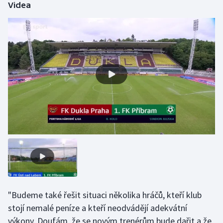
Videa
Olympijské hry
Parasport
Plavání
Plážový volejbal
Ragby
Rychlobruslení
Rychlostní kanoistika
Short track
"Budeme také řešit situaci několika hráčů, kteří klub
Sportovní střelba
stojí nemalé peníze a kteří neodvádějí adekvátní
výkony. Doufám, že se novým trenérům bude dařit a že