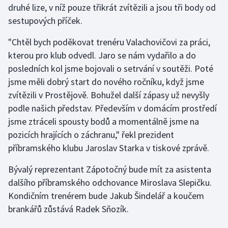
druhé lize, v níž pouze třikrát zvítězili a jsou tři body od
sestupových příček.
Gymnastika
"Chtěl bych poděkovat trenéru Valachovičovi za práci,
Házená
kterou pro klub odvedl. Jaro se nám vydařilo a do
posledních kol jsme bojovali o setrvání v soutěži. Poté
Jezdectví
jsme měli dobrý start do nového ročníku, když jsme
zvítězili v Prostějově. Bohužel další zápasy už nevyšly
Judo
podle našich představ. Především v domácím prostředí
jsme ztráceli spousty bodů a momentálně jsme na
Krasobruslení
pozicích hrajících o záchranu," řekl prezident
Lezení
příbramského klubu Jaroslav Starka v tiskové zprávě.
Bývalý reprezentant Zápotočný bude mít za asistenta
Lyže a snowboard
dalšího příbramského odchovance Miroslava Slepičku.
Moderní pětiboj
Kondičním trenérem bude Jakub Šindelář a koučem
brankářů zůstává Radek Sňozík.
Motorsport