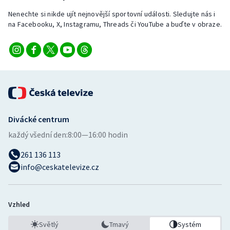
Nenechte si nikde ujít nejnovější sportovní události. Sledujte nás i
na Facebooku, X, Instagramu, Threads či YouTube a buďte v obraze.
Divácké centrum
každý všední den:
8:00—16:00 hodin
261 136 113
info@ceskatelevize.cz
Vzhled
Světlý
Tmavý
Systém