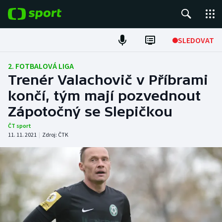
POPULÁRNÍ
SLEDOVAT
Fotbal
2. FOTBALOVÁ LIGA
Trenér Valachovič v Příbrami
Hokej
končí, tým mají pozvednout
Zápotočný se Slepičkou
Tenis
ČT sport
Atletika
11. 11. 2021
|
Zdroj:
ČTK
Cyklistika
DALŠÍ SPORTY
Americký fotbal
NEPŘEHLÉDNĚTE