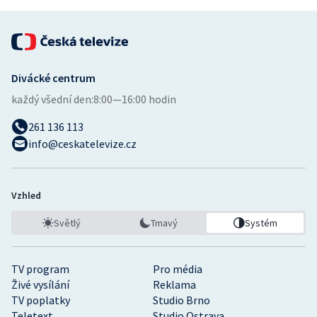
Divácké centrum
každý všední den:
8:00—16:00 hodin
261 136 113
info@ceskatelevize.cz
Vzhled
Světlý
Tmavý
Systém
TV program
Pro média
Živé vysílání
Reklama
TV poplatky
Studio Brno
Teletext
Studio Ostrava