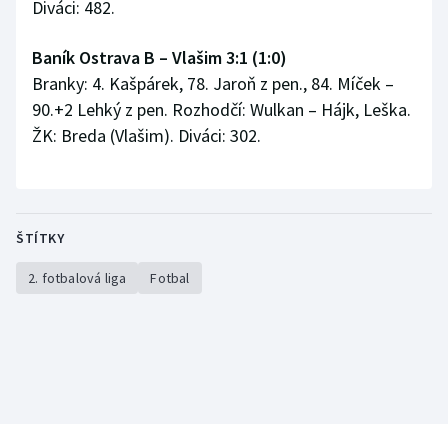
Diváci: 482.
Stolní tenis
Baník Ostrava B – Vlašim 3:1 (1:0)
Triatlon
Branky: 4. Kašpárek, 78. Jaroň z pen., 84. Míček –
90.+2 Lehký z pen. Rozhodčí: Wulkan – Hájk, Leška.
Veslování
ŽK: Breda (Vlašim). Diváci: 302.
Vodní slalom
Volejbal
ŠTÍTKY
Ostatní
2. fotbalová liga
Fotbal