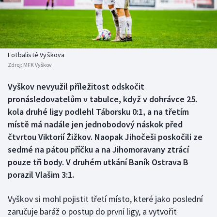
Baseball a softbal
Soutěže
Basketbal
Historické návraty
Biatlon
Aplikace ČT sport
Fotbalisté Vyškova
Zdroj:
MFK Vyškov
Boby a skeleton
AZ kvíz
Vyškov nevyužil příležitost odskočit
pronásledovatelům v tabulce, když v dohrávce 25.
Box
kola druhé ligy podlehl Táborsku 0:1, a na třetím
Curling
místě má nadále jen jednobodový náskok před
čtvrtou Viktorií Žižkov. Naopak Jihočeši poskočili ze
Dostihy
sedmé na pátou příčku a na Jihomoravany ztrácí
pouze tři body. V druhém utkání Baník Ostrava B
Florbal
porazil Vlašim 3:1.
Futsal
Vyškov si mohl pojistit třetí místo, které jako poslední
zaručuje baráž o postup do první ligy, a vytvořit
Golf