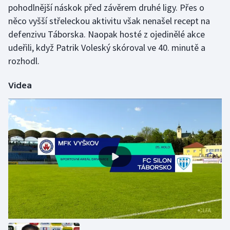
pohodlnější náskok před závěrem druhé ligy. Přes o
něco vyšší střeleckou aktivitu však nenašel recept na
Gymnastika
defenzivu Táborska. Naopak hosté z ojedinělé akce
udeřili, když Patrik Voleský skóroval ve 40. minutě a
Házená
rozhodl.
Jezdectví
Videa
Judo
Krasobruslení
Lezení
Lyže a snowboard
Moderní pětiboj
Motorsport