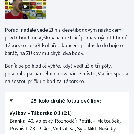
Olympijské hry
Parasport
Pořadí nadále vede Zlín s desetibodovým náskokem
před Chrudimí, Vyškov na ni ztrácí propastných 11 bodů.
Plavání
Táborsko se pět kol před koncem přihlásilo do boje o
Plážový volejbal
baráž, na Žižkov mu chybí dva body.
Baník se po hladké výhře, když vedl už o tři góly,
Ragby
posunul z patnáctého na dvanácté místo, Vlašim spadla
na šestou příčku o bod za Táborsko.
Rychlobruslení
Rychlostní kanoistika
25. kolo druhé fotbalové ligy:
Short track
Vyškov – Táborsko 0:1 (0:1)
Branka: 40. Voleský. Rozhodčí: Petřík – Matoušek,
Sportovní střelba
Pospíšil. ŽK: Piško, Vedral, Sá, Sy – Nikl, Nešický.