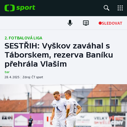
POPULÁRNÍ
SLEDOVAT
Fotbal
2. FOTBALOVÁ LIGA
SESTŘIH: Vyškov zaváhal s
Hokej
Táborskem, rezerva Baníku
přehrála Vlašim
Tenis
tor
Atletika
28. 4. 2025
|
Zdroj:
ČT sport
Cyklistika
DALŠÍ SPORTY
Americký fotbal
NEPŘEHLÉDNĚTE