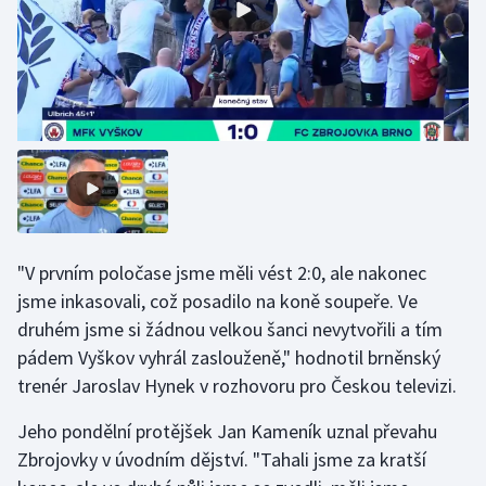
Olympijské hry
Parasport
Plavání
Plážový volejbal
Ragby
"V prvním poločase jsme měli vést 2:0, ale nakonec
Rychlobruslení
jsme inkasovali, což posadilo na koně soupeře. Ve
druhém jsme si žádnou velkou šanci nevytvořili a tím
Rychlostní kanoistika
pádem Vyškov vyhrál zaslouženě," hodnotil brněnský
trenér Jaroslav Hynek v rozhovoru pro Českou televizi.
Short track
Jeho pondělní protějšek Jan Kameník uznal převahu
Sportovní střelba
Zbrojovky v úvodním dějství. "Tahali jsme za kratší