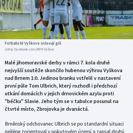
Baseball a softbal
Soutěže
Basketbal
Historické návraty
Biatlon
Aplikace ČT sport
Fotbalisté Vyškova oslavují gól
Boby a skeleton
AZ kvíz
Zdroj:
facebook.com/MFK Vyškov
Box
Malé jihomoravské derby v rámci 7. kola druhé
nejvyšší soutěže skončilo hubenou výhrou Vyškova
Curling
nad Brnem 1:0. Jedinou branku vstřelil v nastavení
první půle Tom Ulbrich, který rozhodl i předchozí
Dostihy
utkání domácích v jejich drnovickém azylu proti
"béčku" Slavie. Jeho tým se v tabulce posunul na
Florbal
čtvrté místo, Zbrojovka je dvanáctá.
Futsal
Brněnský odchovanec Ulbrich se po standardní situaci
nejlépe zorientoval v pokutovém území a zapsal druhý
Golf