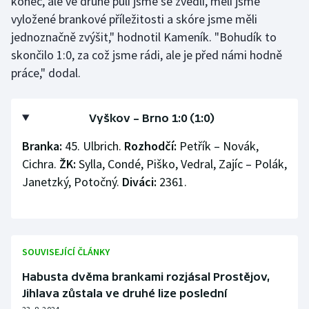
konec, ale ve druhé půli jsme se zvedli, měli jsme
Stolní tenis
vyložené brankové příležitosti a skóre jsme měli
jednoznačně zvýšit," hodnotil Kameník. "Bohudík to
Triatlon
skončilo 1:0, za což jsme rádi, ale je před námi hodně
práce," dodal.
Veslování
Vodní slalom
Vyškov –⁠⁠⁠⁠⁠⁠ Brno 1:0 (1:0)
Volejbal
Branka:
45. Ulbrich.
Rozhodčí:
Petřík –⁠⁠⁠⁠⁠⁠ Novák,
Cichra.
ŽK:
Sylla, Condé, Piško, Vedral, Zajíc – Polák,
Ostatní
Janetzký, Potočný.
Diváci:
2361.
SOUVISEJÍCÍ ČLÁNKY
Habusta dvěma brankami rozjásal Prostějov,
Jihlava zůstala ve druhé lize poslední