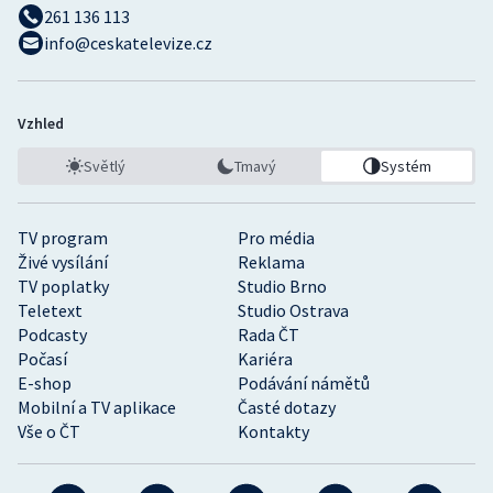
261 136 113
info@ceskatelevize.cz
Vzhled
Světlý
Tmavý
Systém
TV program
Pro média
Živé vysílání
Reklama
TV poplatky
Studio Brno
Teletext
Studio Ostrava
Podcasty
Rada ČT
Počasí
Kariéra
E-shop
Podávání námětů
Mobilní a TV aplikace
Časté dotazy
Vše o ČT
Kontakty