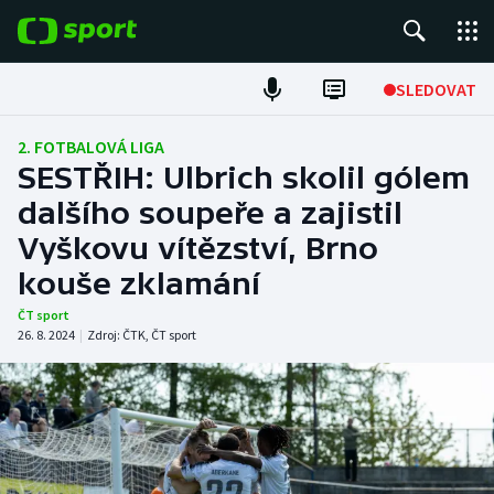
POPULÁRNÍ
SLEDOVAT
Fotbal
2. FOTBALOVÁ LIGA
SESTŘIH: Ulbrich skolil gólem
Hokej
dalšího soupeře a zajistil
Vyškovu vítězství, Brno
Tenis
kouše zklamání
Atletika
ČT sport
26. 8. 2024
|
Zdroj:
ČTK
,
ČT sport
Cyklistika
DALŠÍ SPORTY
Americký fotbal
NEPŘEHLÉDNĚTE