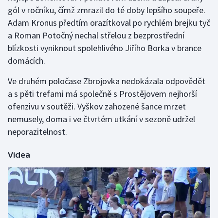
gól v ročníku, čímž zmrazil do té doby lepšího soupeře.
Adam Kronus předtím orazítkoval po rychlém brejku tyč
Gymnastika
a Roman Potočný nechal střelou z bezprostřední
Házená
blízkosti vyniknout spolehlivého Jiřího Borka v brance
domácích.
Jezdectví
Ve druhém poločase Zbrojovka nedokázala odpovědět
Judo
a s pěti trefami má společně s Prostějovem nejhorší
ofenzivu v soutěži. Vyškov zahozené šance mrzet
Krasobruslení
nemusely, doma i ve čtvrtém utkání v sezoně udržel
neporazitelnost.
Lezení
Videa
Lyže a snowboard
Moderní pětiboj
Motorsport