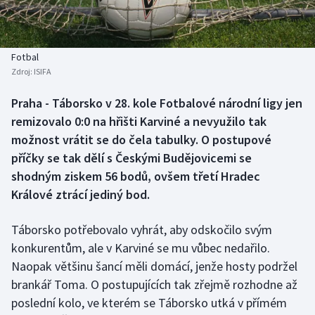
Baseball a softbal
Soutěže
Basketbal
Historické návraty
Fotbal
Zdroj:
ISIFA
Biatlon
Aplikace ČT sport
Praha - Táborsko v 28. kole Fotbalové národní ligy jen
Boby a skeleton
AZ kvíz
remizovalo 0:0 na hřišti Karviné a nevyužilo tak
možnost vrátit se do čela tabulky. O postupové
Box
příčky se tak dělí s Českými Budějovicemi se
shodným ziskem 56 bodů, ovšem třetí Hradec
Curling
Králové ztrácí jediný bod.
Dostihy
Táborsko potřebovalo vyhrát, aby odskočilo svým
Florbal
konkurentům, ale v Karviné se mu vůbec nedařilo.
Naopak většinu šancí měli domácí, jenže hosty podržel
Futsal
brankář Toma. O postupujících tak zřejmě rozhodne až
poslední kolo, ve kterém se Táborsko utká v přímém
Golf