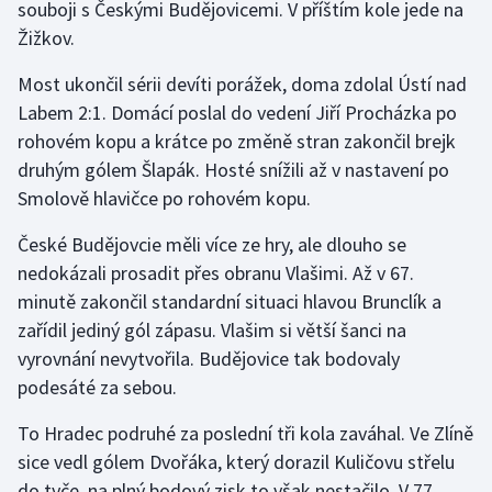
souboji s Českými Budějovicemi. V příštím kole jede na
Žižkov.
Gymnastika
Most ukončil sérii devíti porážek, doma zdolal Ústí nad
Házená
Labem 2:1. Domácí poslal do vedení Jiří Procházka po
rohovém kopu a krátce po změně stran zakončil brejk
Jezdectví
druhým gólem Šlapák. Hosté snížili až v nastavení po
Smolově hlavičce po rohovém kopu.
Judo
České Budějovcie měli více ze hry, ale dlouho se
Krasobruslení
nedokázali prosadit přes obranu Vlašimi. Až v 67.
minutě zakončil standardní situaci hlavou Brunclík a
Lezení
zařídil jediný gól zápasu. Vlašim si větší šanci na
vyrovnání nevytvořila. Budějovice tak bodovaly
Lyže a snowboard
podesáté za sebou.
Moderní pětiboj
To Hradec podruhé za poslední tři kola zaváhal. Ve Zlíně
sice vedl gólem Dvořáka, který dorazil Kuličovu střelu
Motorsport
do tyče, na plný bodový zisk to však nestačilo. V 77.