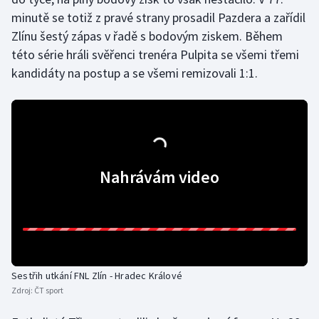
minutě se totiž z pravé strany prosadil Pazdera a zařídil
Olympijské hry
Zlínu šestý zápas v řadě s bodovým ziskem. Během
této série hráli svěřenci trenéra Pulpita se všemi třemi
Parasport
kandidáty na postup a se všemi remizovali 1:1.
Plavání
Plážový volejbal
Ragby
Nahrávám video
Rychlobruslení
Rychlostní kanoistika
Short track
Sestřih utkání FNL Zlín - Hradec Králové
Zdroj:
ČT sport
Sportovní střelba