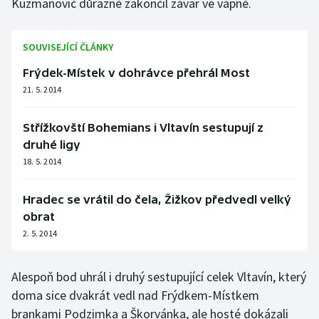
Kuzmanovič důrazně zakončil závar ve vápně.
SOUVISEJÍCÍ ČLÁNKY
Frýdek-Místek v dohrávce přehrál Most
21. 5. 2014
Střížkovští Bohemians i Vltavín sestupují z
druhé ligy
18. 5. 2014
Hradec se vrátil do čela, Žižkov předvedl velký
obrat
2. 5. 2014
Alespoň bod uhrál i druhý sestupující celek Vltavín, který
doma sice dvakrát vedl nad Frýdkem-Místkem
brankami Podzimka a Škorvánka, ale hosté dokázali