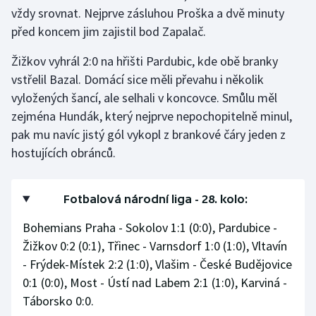
vždy srovnat. Nejprve zásluhou Proška a dvě minuty
před koncem jim zajistil bod Zapalač.
Žižkov vyhrál 2:0 na hřišti Pardubic, kde obě branky
vstřelil Bazal. Domácí sice měli převahu i několik
vyložených šancí, ale selhali v koncovce. Smůlu měl
zejména Hundák, který nejprve nepochopitelně minul,
pak mu navíc jistý gól vykopl z brankové čáry jeden z
hostujících obránců.
Fotbalová národní liga - 28. kolo:
Bohemians Praha - Sokolov 1:1 (0:0), Pardubice -
Žižkov 0:2 (0:1), Třinec - Varnsdorf 1:0 (1:0), Vltavín
- Frýdek-Místek 2:2 (1:0), Vlašim - České Budějovice
0:1 (0:0), Most - Ústí nad Labem 2:1 (1:0), Karviná -
Táborsko 0:0.