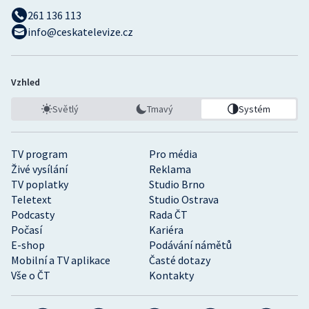
261 136 113
info@ceskatelevize.cz
Vzhled
Světlý
Tmavý
Systém
TV program
Pro média
Živé vysílání
Reklama
TV poplatky
Studio Brno
Teletext
Studio Ostrava
Podcasty
Rada ČT
Počasí
Kariéra
E-shop
Podávání námětů
Mobilní a TV aplikace
Časté dotazy
Vše o ČT
Kontakty