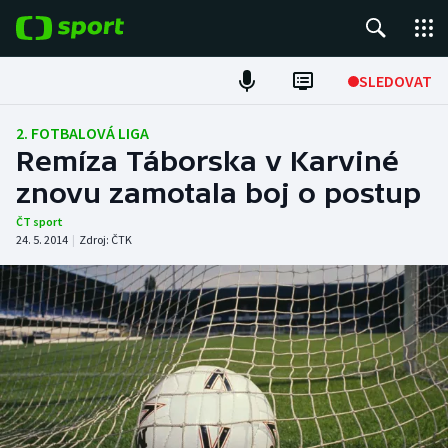
POPULÁRNÍ
SLEDOVAT
Fotbal
2. FOTBALOVÁ LIGA
Remíza Táborska v Karviné
Hokej
znovu zamotala boj o postup
Tenis
ČT sport
24. 5. 2014
|
Zdroj:
ČTK
Atletika
Cyklistika
DALŠÍ SPORTY
Americký fotbal
NEPŘEHLÉDNĚTE