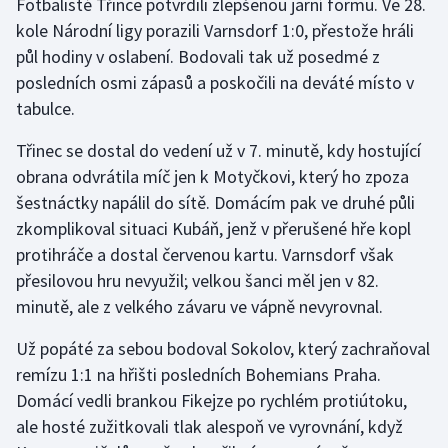
Fotbalisté Třince potvrdili zlepšenou jarní formu. Ve 28.
Stolní tenis
kole Národní ligy porazili Varnsdorf 1:0, přestože hráli
půl hodiny v oslabení. Bodovali tak už posedmé z
Triatlon
posledních osmi zápasů a poskočili na deváté místo v
tabulce.
Veslování
Třinec se dostal do vedení už v 7. minutě, kdy hostující
Vodní slalom
obrana odvrátila míč jen k Motyčkovi, který ho zpoza
šestnáctky napálil do sítě. Domácím pak ve druhé půli
Volejbal
zkomplikoval situaci Kubáň, jenž v přerušené hře kopl
protihráče a dostal červenou kartu. Varnsdorf však
Ostatní
přesilovou hru nevyužil; velkou šanci měl jen v 82.
minutě, ale z velkého závaru ve vápně nevyrovnal.
Už popáté za sebou bodoval Sokolov, který zachraňoval
remízu 1:1 na hřišti posledních Bohemians Praha.
Domácí vedli brankou Fikejze po rychlém protiútoku,
ale hosté zužitkovali tlak alespoň ve vyrovnání, když