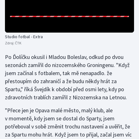
Olympijské hry
Parasport
Studio fotbal - Extra
Plavání
Zdroj:
ČTK
Plážový volejbal
Po Ďolíčku okusil i Mladou Boleslav, odkud po dvou
sezonách zamířil do nizozemského Groningenu. "Když
Ragby
jsem začínal s fotbalem, tak mě nenapadlo. že
přestoupím do zahraničí a že budu někdy hrát za
Rychlobruslení
Spartu," říká Švejdík k období před osmi lety, kdy po
zdravotních trablích zamířil z Nizozemska na Letnou.
Rychlostní kanoistika
"Přece jen je Opava malé město, malý klub, ale
Short track
v momentě, kdy jsem se dostal do Sparty, jsem
potřeboval v sobě změnit trochu nastavení a uvěřit, že
Sportovní střelba
za Spartu mohu hrát. Když jsem to přijal, začal jsem víc