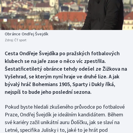
Baseball a softbal
Soutěže
Basketbal
Historické návraty
Biatlon
Aplikace ČT sport
Obránce Ondřej Švejdík
Zdroj:
ČT sport
Boby a skeleton
AZ kvíz
Cesta Ondřeje Švejdíka po pražských fotbalových
klubech se na jaře zase o něco víc zpestřila.
Box
Šestatřicetiletý obránce tehdy odešel ze Žižkova na
Curling
Vyšehrad, se kterým nyní hraje ve druhé lize. A jak
bývalý hráč Bohemians 1905, Sparty i Dukly říká,
Dostihy
nejspíš to bude jeho poslední sezona.
Florbal
Pokud byste hledali zkušeného průvodce po fotbalové
Praze, Ondřej Švejdík je ideálním kandidátem. Během
Futsal
své kariéry zažil unikátní auru Ďolíčku, jak se slaví na
Letné, specifika Julisky i to, jaké to je hrát pod
Golf