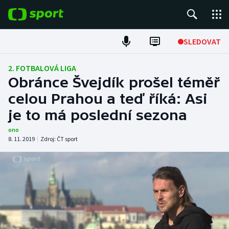
POPULÁRNÍ
SLEDOVAT
Fotbal
2. FOTBALOVÁ LIGA
Obránce Švejdík prošel téměř
Hokej
celou Prahou a teď říká: Asi
je to má poslední sezona
Tenis
ono
Atletika
8. 11. 2019
|
Zdroj:
ČT sport
Cyklistika
DALŠÍ SPORTY
Americký fotbal
NEPŘEHLÉDNĚTE