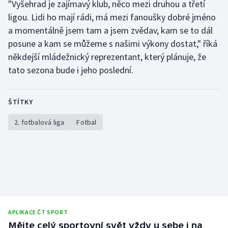
"Vyšehrad je zajímavý klub, něco mezi druhou a třetí
ligou. Lidi ho mají rádi, má mezi fanoušky dobré jméno
a momentálně jsem tam a jsem zvědav, kam se to dál
posune a kam se můžeme s našimi výkony dostat," říká
někdejší mládežnický reprezentant, který plánuje, že
tato sezona bude i jeho poslední.
ŠTÍTKY
2. fotbalová liga
Fotbal
APLIKACE ČT SPORT
Mějte celý sportovní svět vždy u sebe i na