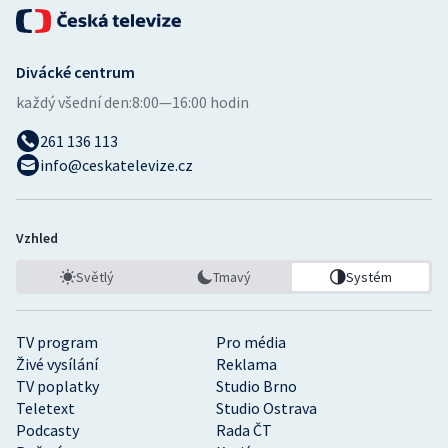
Divácké centrum
každý všední den:
8:00—16:00 hodin
261 136 113
info@ceskatelevize.cz
Vzhled
Světlý
Tmavý
Systém
TV program
Pro média
Živé vysílání
Reklama
TV poplatky
Studio Brno
Teletext
Studio Ostrava
Podcasty
Rada ČT