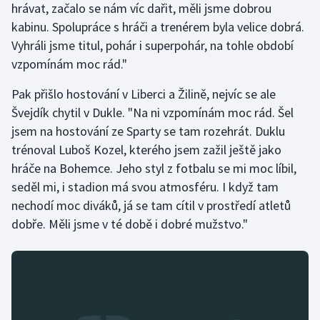
hrávat, začalo se nám víc dařit, měli jsme dobrou
Stolní tenis
kabinu. Spolupráce s hráči a trenérem byla velice dobrá.
Vyhráli jsme titul, pohár i superpohár, na tohle období
Triatlon
vzpomínám moc rád."
Veslování
Pak přišlo hostování v Liberci a Žilině, nejvíc se ale
Švejdík chytil v Dukle. "Na ni vzpomínám moc rád. Šel
Vodní slalom
jsem na hostování ze Sparty se tam rozehrát. Duklu
Volejbal
trénoval Luboš Kozel, kterého jsem zažil ještě jako
hráče na Bohemce. Jeho styl z fotbalu se mi moc líbil,
Ostatní
seděl mi, i stadion má svou atmosféru. I když tam
nechodí moc diváků, já se tam cítil v prostředí atletů
dobře. Měli jsme v té době i dobré mužstvo."