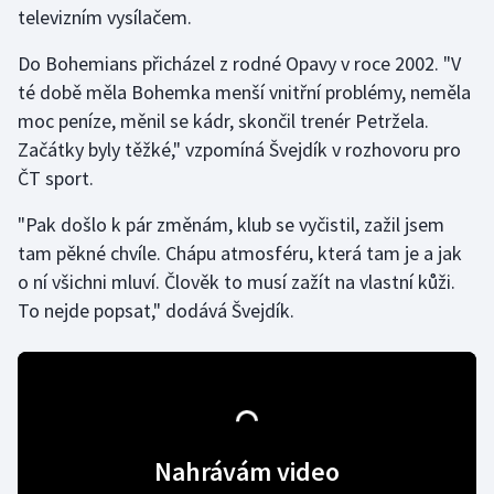
televizním vysílačem.
Gymnastika
Do Bohemians přicházel z rodné Opavy v roce 2002. "V
té době měla Bohemka menší vnitřní problémy, neměla
Házená
moc peníze, měnil se kádr, skončil trenér Petržela.
Začátky byly těžké," vzpomíná Švejdík v rozhovoru pro
Jezdectví
ČT sport.
Judo
"Pak došlo k pár změnám, klub se vyčistil, zažil jsem
tam pěkné chvíle. Chápu atmosféru, která tam je a jak
Krasobruslení
o ní všichni mluví. Člověk to musí zažít na vlastní kůži.
To nejde popsat," dodává Švejdík.
Lezení
Lyže a snowboard
Moderní pětiboj
Nahrávám video
Motorsport