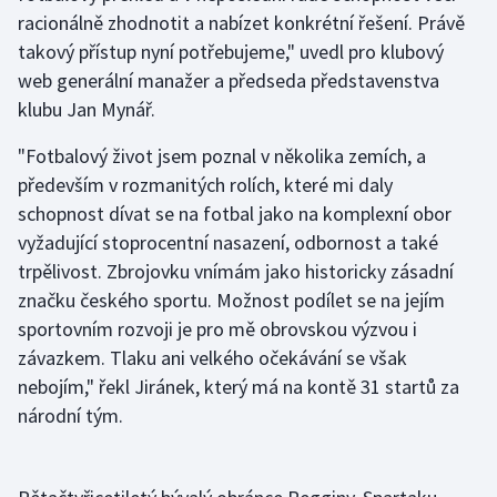
racionálně zhodnotit a nabízet konkrétní řešení. Právě
takový přístup nyní potřebujeme," uvedl pro klubový
Gymnastika
web generální manažer a předseda představenstva
Házená
klubu Jan Mynář.
"Fotbalový život jsem poznal v několika zemích, a
Jezdectví
především v rozmanitých rolích, které mi daly
Judo
schopnost dívat se na fotbal jako na komplexní obor
vyžadující stoprocentní nasazení, odbornost a také
Krasobruslení
trpělivost. Zbrojovku vnímám jako historicky zásadní
značku českého sportu. Možnost podílet se na jejím
Lezení
sportovním rozvoji je pro mě obrovskou výzvou i
závazkem. Tlaku ani velkého očekávání se však
Lyže a snowboard
nebojím," řekl Jiránek, který má na kontě 31 startů za
národní tým.
Moderní pětiboj
Motorsport