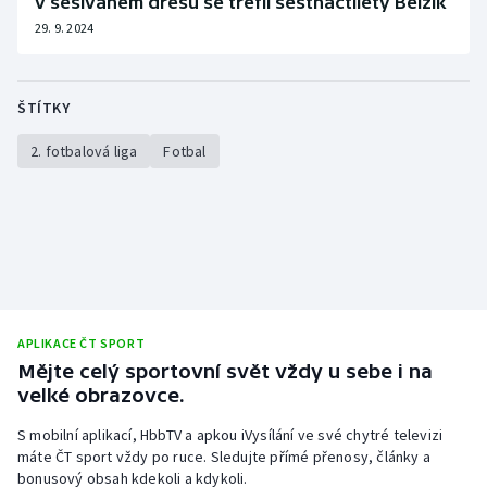
v sešívaném dresu se trefil šestnáctiletý Belžík
Stolní tenis
29. 9. 2024
Triatlon
ŠTÍTKY
Veslování
2. fotbalová liga
Fotbal
Vodní slalom
Volejbal
Ostatní
APLIKACE ČT SPORT
Mějte celý sportovní svět vždy u sebe i na
velké obrazovce.
S mobilní aplikací, HbbTV a apkou iVysílání ve své chytré televizi
máte ČT sport vždy po ruce. Sledujte přímé přenosy, články a
bonusový obsah kdekoli a kdykoli.