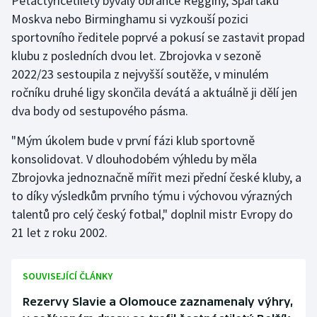
Pětačtyřicetiletý bývalý obránce Regginy, Spartaku
Moskva nebo Birminghamu si vyzkouší pozici
Olympijské hry
sportovního ředitele poprvé a pokusí se zastavit propad
klubu z posledních dvou let. Zbrojovka v sezoně
Parasport
2022/23 sestoupila z nejvyšší soutěže, v minulém
Plavání
ročníku druhé ligy skončila devátá a aktuálně ji dělí jen
dva body od sestupového pásma.
Plážový volejbal
"Mým úkolem bude v první fázi klub sportovně
Ragby
konsolidovat. V dlouhodobém výhledu by měla
Zbrojovka jednoznačně mířit mezi přední české kluby, a
Rychlobruslení
to díky výsledkům prvního týmu i výchovou výrazných
talentů pro celý český fotbal," doplnil mistr Evropy do
Rychlostní kanoistika
21 let z roku 2002.
Short track
SOUVISEJÍCÍ ČLÁNKY
Sportovní střelba
Rezervy Slavie a Olomouce zaznamenaly výhry,