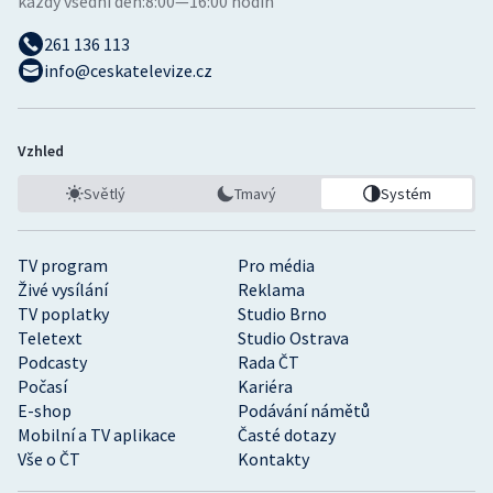
každý všední den:
8:00—16:00 hodin
261 136 113
info@ceskatelevize.cz
Vzhled
Světlý
Tmavý
Systém
TV program
Pro média
Živé vysílání
Reklama
TV poplatky
Studio Brno
Teletext
Studio Ostrava
Podcasty
Rada ČT
Počasí
Kariéra
E-shop
Podávání námětů
Mobilní a TV aplikace
Časté dotazy
Vše o ČT
Kontakty