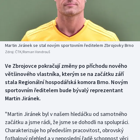
Baseball a softbal
Soutěže
Basketbal
Historické návraty
Biatlon
Aplikace ČT sport
Martin Jiránek se stal novým sportovním ředitelem Zbrojovky Brno
Boby a skeleton
AZ kvíz
Zdroj:
ČTK/Roman Vondrouš
Box
Ve Zbrojovce pokračují změny po příchodu nového
většinového vlastníka, kterým se na začátku září
Curling
stala Regionální hospodářská komora Brno. Novým
sportovním ředitelem bude bývalý reprezentant
Dostihy
Martin Jiránek.
Florbal
"Martin Jiránek byl v našem hledáčku od samotného
začátku a jsme rádi, že jsme se dohodli na spolupráci.
Futsal
Charakterizuje ho především pracovitost, obrovský
fotbalový přehled a v neposlední řadě schopnost věci
Golf