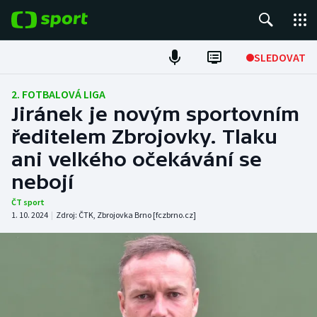
POPULÁRNÍ
SLEDOVAT
Fotbal
2. FOTBALOVÁ LIGA
Jiránek je novým sportovním
Hokej
ředitelem Zbrojovky. Tlaku
ani velkého očekávání se
Tenis
nebojí
Atletika
ČT sport
1. 10. 2024
|
Zdroj:
ČTK
,
Zbrojovka Brno [fczbrno.cz]
Cyklistika
DALŠÍ SPORTY
Americký fotbal
NEPŘEHLÉDNĚTE