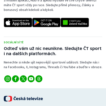
S mobilní aplikací, HbbTV a apkou iVysílání ve své chytré televizi
máte ČT sport vždy po ruce. Sledujte přímé přenosy, články a
bonusový obsah kdekoli a kdykoli.
SOCIÁLNÍ SÍTĚ
Odteď vám už nic neunikne. Sledujte ČT sport
i na dalších platformách.
Nenechte si nikde ujít nejnovější sportovní události. Sledujte nás i
na Facebooku, X, Instagramu, Threads či YouTube a buďte v obraze.