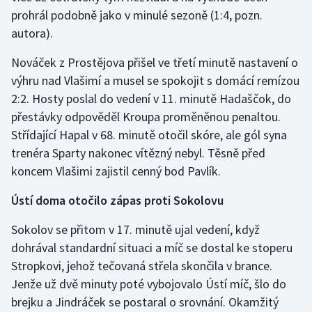
prohrál podobně jako v minulé sezoně (1:4, pozn.
autora).
Nováček z Prostějova přišel ve třetí minutě nastavení o
výhru nad Vlašimí a musel se spokojit s domácí remízou
2:2. Hosty poslal do vedení v 11. minutě Hadaščok, do
přestávky odpověděl Kroupa proměněnou penaltou.
Střídající Hapal v 68. minutě otočil skóre, ale gól syna
trenéra Sparty nakonec vítězný nebyl. Těsně před
koncem Vlašimi zajistil cenný bod Pavlík.
Ústí doma otočilo zápas proti Sokolovu
Sokolov se přitom v 17. minutě ujal vedení, když
dohrával standardní situaci a míč se dostal ke stoperu
Stropkovi, jehož tečovaná střela skončila v brance.
Jenže už dvě minuty poté vybojovalo Ústí míč, šlo do
brejku a Jindráček se postaral o srovnání. Okamžitý