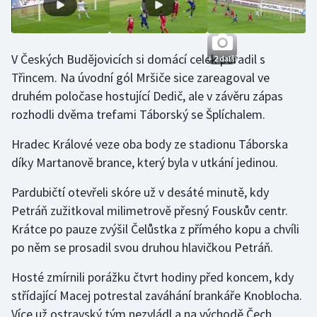
Stolní tenis
Triatlon
V Českých Budějovicích si domácí celek poradil s
+ 2 další
Třincem. Na úvodní gól Mršiče sice zareagoval ve
Veslování
druhém poločase hostující Dedič, ale v závěru zápas
Vodní slalom
rozhodli dvěma trefami Táborský se Šplíchalem.
Hradec Králové veze oba body ze stadionu Táborska
Volejbal
díky Martanově brance, který byla v utkání jedinou.
Ostatní
Pardubičtí otevřeli skóre už v desáté minutě, kdy
Petráň zužitkoval milimetrově přesný Fouskův centr.
Krátce po pauze zvýšil Čelůstka z přímého kopu a chvíli
po něm se prosadil svou druhou hlavičkou Petráň.
Hosté zmírnili porážku čtvrt hodiny před koncem, kdy
střídající Macej potrestal zaváhání brankáře Knoblocha.
Více už ostravský tým nezvládl a na východě Čech