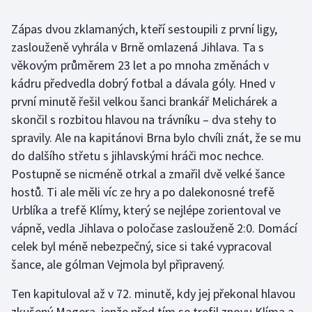
Zápas dvou zklamaných, kteří sestoupili z první ligy,
Gymnastika
zaslouženě vyhrála v Brně omlazená Jihlava. Ta s
věkovým průměrem 23 let a po mnoha změnách v
Házená
kádru předvedla dobrý fotbal a dávala góly. Hned v
Jezdectví
první minutě řešil velkou šanci brankář Melichárek a
skončil s rozbitou hlavou na trávníku – dva stehy to
Judo
spravily. Ale na kapitánovi Brna bylo chvíli znát, že se mu
do dalšího střetu s jihlavskými hráči moc nechce.
Krasobruslení
Postupně se nicméně otrkal a zmařil dvě velké šance
hostů. Ti ale měli víc ze hry a po dalekonosné trefě
Lezení
Urblíka a trefě Klímy, který se nejlépe zorientoval ve
vápně, vedla Jihlava o poločase zaslouženě 2:0. Domácí
Lyže a snowboard
celek byl méně nebezpečný, sice si také vypracoval
šance, ale gólman Vejmola byl připravený.
Moderní pětiboj
Ten kapituloval až v 72. minutě, kdy jej překonal hlavou
Motorsport
zkušený Magera, jenže před tím se trefil znovu Klíma a