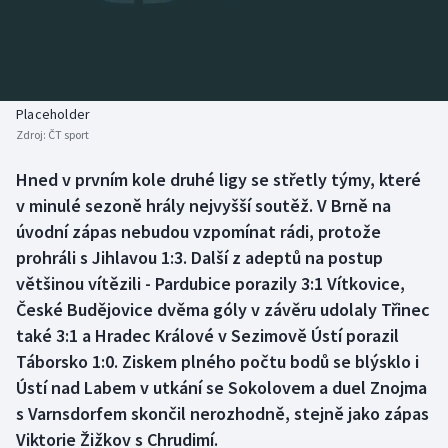
Baseball a softbal
Soutěže
Basketbal
Historické návraty
Biatlon
Aplikace ČT sport
Placeholder
Zdroj:
ČT sport
Boby a skeleton
AZ kvíz
Hned v prvním kole druhé ligy se střetly týmy, které
v minulé sezoně hrály nejvyšší soutěž. V Brně na
Box
úvodní zápas nebudou vzpomínat rádi, protože
Curling
prohráli s Jihlavou 1:3. Další z adeptů na postup
většinou vítězili - Pardubice porazily 3:1 Vítkovice,
Dostihy
České Budějovice dvěma góly v závěru udolaly Třinec
také 3:1 a Hradec Králové v Sezimově Ústí porazil
Florbal
Táborsko 1:0. Ziskem plného počtu bodů se blýsklo i
Ústí nad Labem v utkání se Sokolovem a duel Znojma
Futsal
s Varnsdorfem skončil nerozhodně, stejně jako zápas
Viktorie Žižkov s Chrudimí.
Golf