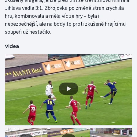
Jihlava vedla 3:1. Zbrojovka po změně stran zrychlila
Olympijské hry
hru, kombinovala a měla víc ze hry – byla i
nebezpečnější, ale na body to proti zkušeně hrajícímu
Parasport
soupeři už nestačilo.
Plavání
Videa
Plážový volejbal
Ragby
Rychlobruslení
Rychlostní kanoistika
Short track
Sportovní střelba