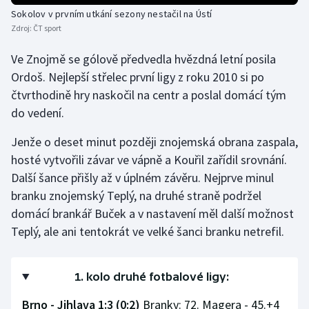
Sokolov v prvním utkání sezony nestačil na Ústí
Zdroj:
ČT sport
Ve Znojmě se gólově předvedla hvězdná letní posila
Ordoš. Nejlepší střelec první ligy z roku 2010 si po
čtvrthodině hry naskočil na centr a poslal domácí tým
do vedení.
Jenže o deset minut později znojemská obrana zaspala,
hosté vytvořili závar ve vápně a Kouřil zařídil srovnání.
Další šance přišly až v úplném závěru. Nejprve minul
branku znojemský Teplý, na druhé straně podržel
domácí brankář Buček a v nastavení měl další možnost
Teplý, ale ani tentokrát ve velké šanci branku netrefil.
1. kolo druhé fotbalové ligy:
Brno - Jihlava 1:3 (0:2)
Branky: 72. Magera - 45.+4