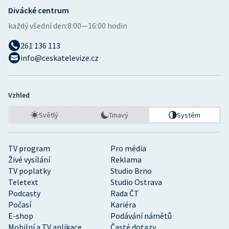
Divácké centrum
každý všední den:
8:00—16:00 hodin
261 136 113
info@ceskatelevize.cz
Vzhled
Světlý
Tmavý
Systém
TV program
Pro média
Živé vysílání
Reklama
TV poplatky
Studio Brno
Teletext
Studio Ostrava
Podcasty
Rada ČT
Počasí
Kariéra
E-shop
Podávání námětů
Mobilní a TV aplikace
Časté dotazy