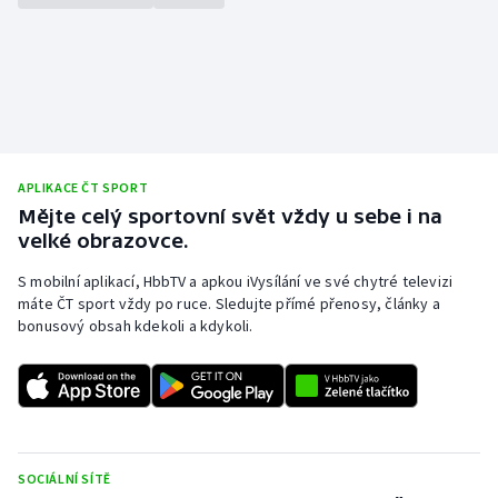
Stolní tenis
Triatlon
Veslování
Vodní slalom
APLIKACE ČT SPORT
Mějte celý sportovní svět vždy u sebe i na
Volejbal
velké obrazovce.
S mobilní aplikací, HbbTV a apkou iVysílání ve své chytré televizi
Ostatní
máte ČT sport vždy po ruce. Sledujte přímé přenosy, články a
bonusový obsah kdekoli a kdykoli.
SOCIÁLNÍ SÍTĚ