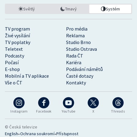
Světlý
Tmavý
Systém
TV program
Pro média
Živé vysílání
Reklama
TV poplatky
Studio Brno
Teletext
Studio Ostrava
Podcasty
Rada ČT
Počasí
Kariéra
E-shop
Podávání námětů
Mobilní a TV aplikace
Časté dotazy
Vše o ČT
Kontakty
Instagram
Facebook
YouTube
X
Threads
© Česká televize
•
•
English
Ochrana soukromí
Přístupnost