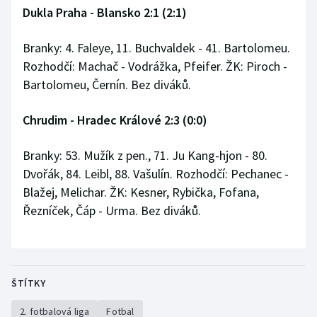
Dukla Praha - Blansko 2:1 (2:1)
Olympijské hry
Branky: 4. Faleye, 11. Buchvaldek - 41. Bartolomeu.
Parasport
Rozhodčí: Machač - Vodrážka, Pfeifer. ŽK: Piroch -
Bartolomeu, Černín. Bez diváků.
Plavání
Chrudim - Hradec Králové 2:3 (0:0)
Plážový volejbal
Branky: 53. Mužík z pen., 71. Ju Kang-hjon - 80.
Ragby
Dvořák, 84. Leibl, 88. Vašulín. Rozhodčí: Pechanec -
Blažej, Melichar. ŽK: Kesner, Rybička, Fofana,
Rychlobruslení
Řezníček, Čáp - Urma. Bez diváků.
Rychlostní kanoistika
Short track
ŠTÍTKY
Sportovní střelba
2. fotbalová liga
Fotbal