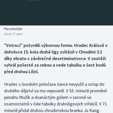
Baseball a softbal
Soutěže
Basketbal
Historické návraty
Biatlon
Aplikace ČT sport
Placeholder
Zdroj:
ČT sport
Boby a skeleton
AZ kvíz
"Votroci" potvrdili výbornou formu. Hradec Králové v
dohrávce 15. kola druhé ligy zvítězil v Chrudimi 3:2
Box
díky obratu v závěrečné desetiminutovce. V soutěži
Curling
vyhrál pošesté za sebou a vede tabulku o šest bodů
před druhou Líšní.
Dostihy
Hradec v úvodním poločase šance nevyužil a vstup do
Florbal
druhého dějství se mu nepovedl. V 53. minutě proměnil
penaltu Mužík a dvanáctým gólem v sezoně se
Futsal
osamostatnil v čele tabulky druholigových střelců. V 71.
minutě přidal druhou chrudimskou branku Ju Kang-
Golf