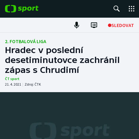
POPULÁRNÍ
SLEDOVAT
Fotbal
2. FOTBALOVÁ LIGA
Hradec v poslední
Hokej
desetiminutovce zachránil
zápas s Chrudimí
Tenis
ČT sport
Atletika
21. 4. 2021
|
Zdroj:
ČTK
Cyklistika
DALŠÍ SPORTY
Americký fotbal
NEPŘEHLÉDNĚTE