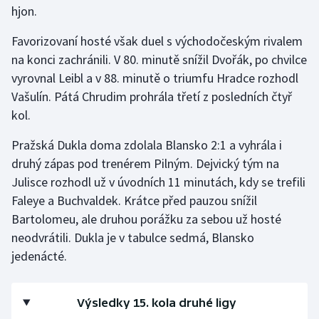
hjon.
Gymnastika
Favorizovaní hosté však duel s východočeským rivalem
na konci zachránili. V 80. minutě snížil Dvořák, po chvilce
Házená
vyrovnal Leibl a v 88. minutě o triumfu Hradce rozhodl
Vašulín. Pátá Chrudim prohrála třetí z posledních čtyř
Jezdectví
kol.
Judo
Pražská Dukla doma zdolala Blansko 2:1 a vyhrála i
druhý zápas pod trenérem Pilným. Dejvický tým na
Krasobruslení
Julisce rozhodl už v úvodních 11 minutách, kdy se trefili
Faleye a Buchvaldek. Krátce před pauzou snížil
Lezení
Bartolomeu, ale druhou porážku za sebou už hosté
neodvrátili. Dukla je v tabulce sedmá, Blansko
Lyže a snowboard
jedenácté.
Moderní pětiboj
Výsledky 15. kola druhé ligy
Motorsport