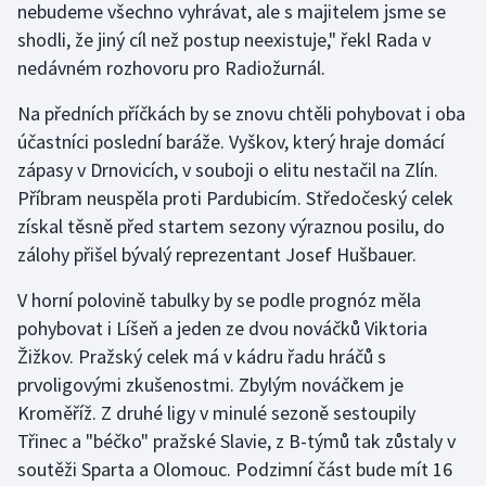
nebudeme všechno vyhrávat, ale s majitelem jsme se
Stolní tenis
shodli, že jiný cíl než postup neexistuje," řekl Rada v
nedávném rozhovoru pro Radiožurnál.
Triatlon
Na předních příčkách by se znovu chtěli pohybovat i oba
Veslování
účastníci poslední baráže. Vyškov, který hraje domácí
zápasy v Drnovicích, v souboji o elitu nestačil na Zlín.
Vodní slalom
Příbram neuspěla proti Pardubicím. Středočeský celek
Volejbal
získal těsně před startem sezony výraznou posilu, do
zálohy přišel bývalý reprezentant Josef Hušbauer.
Ostatní
V horní polovině tabulky by se podle prognóz měla
pohybovat i Líšeň a jeden ze dvou nováčků Viktoria
Žižkov. Pražský celek má v kádru řadu hráčů s
prvoligovými zkušenostmi. Zbylým nováčkem je
Kroměříž. Z druhé ligy v minulé sezoně sestoupily
Třinec a "béčko" pražské Slavie, z B-týmů tak zůstaly v
soutěži Sparta a Olomouc. Podzimní část bude mít 16