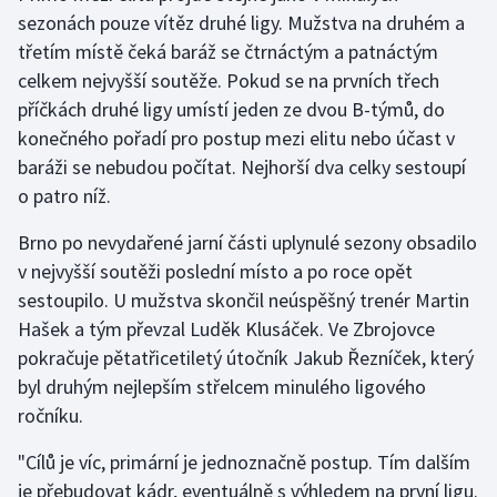
sezonách pouze vítěz druhé ligy. Mužstva na druhém a
třetím místě čeká baráž se čtrnáctým a patnáctým
Gymnastika
celkem nejvyšší soutěže. Pokud se na prvních třech
Házená
příčkách druhé ligy umístí jeden ze dvou B-týmů, do
konečného pořadí pro postup mezi elitu nebo účast v
Jezdectví
baráži se nebudou počítat. Nejhorší dva celky sestoupí
o patro níž.
Judo
Brno po nevydařené jarní části uplynulé sezony obsadilo
Krasobruslení
v nejvyšší soutěži poslední místo a po roce opět
sestoupilo. U mužstva skončil neúspěšný trenér Martin
Lezení
Hašek a tým převzal Luděk Klusáček. Ve Zbrojovce
pokračuje pětatřicetiletý útočník Jakub Řezníček, který
Lyže a snowboard
byl druhým nejlepším střelcem minulého ligového
ročníku.
Moderní pětiboj
"Cílů je víc, primární je jednoznačně postup. Tím dalším
Motorsport
je přebudovat kádr, eventuálně s výhledem na první ligu.