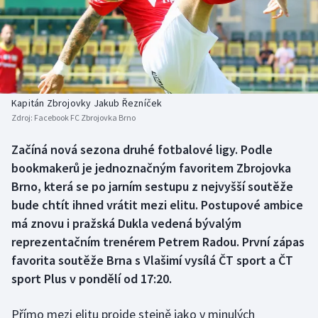
Baseball a softbal
Soutěže
Basketbal
Historické návraty
Biatlon
Aplikace ČT sport
Kapitán Zbrojovky Jakub Řezníček
Boby a skeleton
AZ kvíz
Zdroj:
Facebook FC Zbrojovka Brno
Box
Začíná nová sezona druhé fotbalové ligy. Podle
bookmakerů je jednoznačným favoritem Zbrojovka
Curling
Brno, která se po jarním sestupu z nejvyšší soutěže
bude chtít ihned vrátit mezi elitu. Postupové ambice
Dostihy
má znovu i pražská Dukla vedená bývalým
reprezentačním trenérem Petrem Radou. První zápas
Florbal
favorita soutěže Brna s Vlašimí vysílá ČT sport a ČT
sport Plus v pondělí od 17:20.
Futsal
Přímo mezi elitu projde stejně jako v minulých
Golf