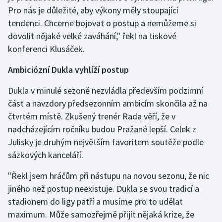
Pro nás je důležité, aby výkony měly stoupající
Olympijské hry
tendenci. Chceme bojovat o postup a nemůžeme si
dovolit nějaké velké zaváhání," řekl na tiskové
Parasport
konferenci Klusáček.
Plavání
Ambiciózní Dukla vyhlíží postup
Plážový volejbal
Dukla v minulé sezoně nezvládla především podzimní
část a navzdory předsezonním ambicím skončila až na
Ragby
čtvrtém místě. Zkušený trenér Rada věří, že v
nadcházejícím ročníku budou Pražané lepší. Celek z
Rychlobruslení
Julisky je druhým největším favoritem soutěže podle
sázkových kanceláří.
Rychlostní kanoistika
"Řekl jsem hráčům při nástupu na novou sezonu, že nic
Short track
jiného než postup neexistuje. Dukla se svou tradicí a
stadionem do ligy patří a musíme pro to udělat
Sportovní střelba
maximum. Může samozřejmě přijít nějaká krize, že