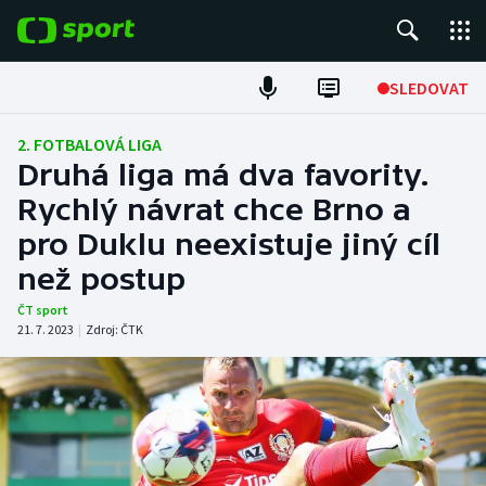
POPULÁRNÍ
SLEDOVAT
Fotbal
2. FOTBALOVÁ LIGA
Druhá liga má dva favority.
Hokej
Rychlý návrat chce Brno a
pro Duklu neexistuje jiný cíl
Tenis
než postup
Atletika
ČT sport
21. 7. 2023
|
Zdroj:
ČTK
Cyklistika
DALŠÍ SPORTY
Americký fotbal
NEPŘEHLÉDNĚTE