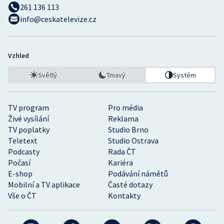
261 136 113
info@ceskatelevize.cz
Vzhled
Světlý
Tmavý
Systém
TV program
Pro média
Živé vysílání
Reklama
TV poplatky
Studio Brno
Teletext
Studio Ostrava
Podcasty
Rada ČT
Počasí
Kariéra
E-shop
Podávání námětů
Mobilní a TV aplikace
Časté dotazy
Vše o ČT
Kontakty