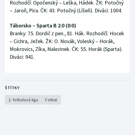
Rozhodčí: Opočenský – Leška, Hádek. ŽK: Potočný
Stolní tenis
– Jaroň, Pira. ČK: 43. Potočný (Líšeň). Diváci: 1004.
Triatlon
Táborsko – Sparta B 2:0 (0:0)
Branky: 75. Dordič z pen., 81. Hák. Rozhodčí: Hocek
Veslování
– Cichra, Ježek. ŽK: O. Novák, Voleský – Horák,
Vodní slalom
Mokrovics, Zíka, Nalezinek. ČK: 55. Horák (Sparta).
Diváci: 941.
Volejbal
Ostatní
ŠTÍTKY
2. fotbalová liga
Fotbal