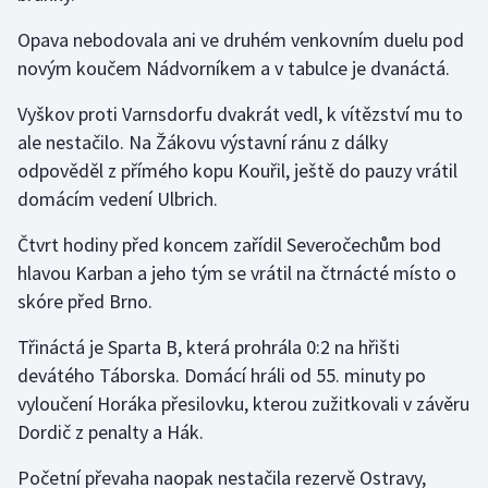
Opava nebodovala ani ve druhém venkovním duelu pod
Gymnastika
novým koučem Nádvorníkem a v tabulce je dvanáctá.
Házená
Vyškov proti Varnsdorfu dvakrát vedl, k vítězství mu to
ale nestačilo. Na Žákovu výstavní ránu z dálky
Jezdectví
odpověděl z přímého kopu Kouřil, ještě do pauzy vrátil
domácím vedení Ulbrich.
Judo
Čtvrt hodiny před koncem zařídil Severočechům bod
Krasobruslení
hlavou Karban a jeho tým se vrátil na čtrnácté místo o
skóre před Brno.
Lezení
Třináctá je Sparta B, která prohrála 0:2 na hřišti
Lyže a snowboard
devátého Táborska. Domácí hráli od 55. minuty po
vyloučení Horáka přesilovku, kterou zužitkovali v závěru
Moderní pětiboj
Dordič z penalty a Hák.
Motorsport
Početní převaha naopak nestačila rezervě Ostravy,