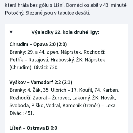
která hrála bez gólu s Líšní. Domácí oslabil v 43. minutě
Olympijské hry
Potočný. Slezané jsou v tabulce desátí.
Parasport
Výsledky 22. kola druhé ligy:
Plavání
Chrudim – Opava 2:0 (2:0)
Branky: 29. a 44. z pen. Náprstek. Rozhodčí:
Plážový volejbal
Petřík – Ratajová, Hrabovský. ŽK: Náprstek
Ragby
(Chrudim). Diváci: 720.
Rychlobruslení
Vyškov – Varnsdorf 2:2 (2:1)
Branky: 4. Žák, 35. Ulbrich – 17. Kouřil, 74. Karban.
Rychlostní kanoistika
Rozhodčí: Zaoral – Žurovec, Lakomý. ŽK: Novák,
Svoboda, Piško, Vedral, Kameník (trenér) – Lexa.
Short track
Diváci: 451.
Sportovní střelba
Líšeň – Ostrava B 0:0