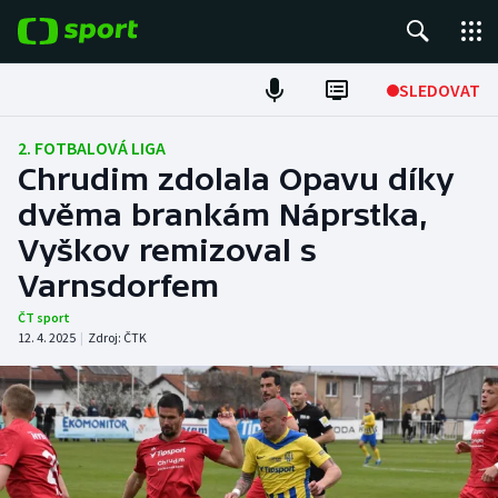
POPULÁRNÍ
SLEDOVAT
Fotbal
2. FOTBALOVÁ LIGA
Chrudim zdolala Opavu díky
Hokej
dvěma brankám Náprstka,
Vyškov remizoval s
Tenis
Varnsdorfem
Atletika
ČT sport
12. 4. 2025
|
Zdroj:
ČTK
Cyklistika
DALŠÍ SPORTY
Americký fotbal
NEPŘEHLÉDNĚTE