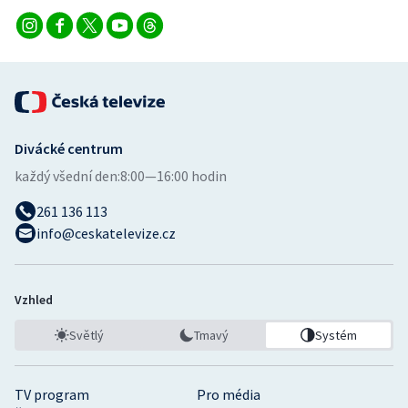
Divácké centrum
každý všední den:
8:00—16:00 hodin
261 136 113
info@ceskatelevize.cz
Vzhled
Světlý
Tmavý
Systém
TV program
Pro média