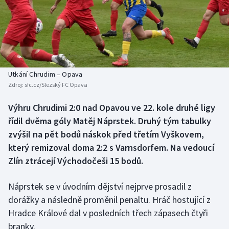
Baseball a softbal
Soutěže
Basketbal
Historické návraty
Biatlon
Aplikace ČT sport
Utkání Chrudim – Opava
Boby a skeleton
AZ kvíz
Zdroj:
sfc.cz/Slezský FC Opava
Box
Výhru Chrudimi 2:0 nad Opavou ve 22. kole druhé ligy
řídil dvěma góly Matěj Náprstek. Druhý tým tabulky
Curling
zvýšil na pět bodů náskok před třetím Vyškovem,
který remizoval doma 2:2 s Varnsdorfem. Na vedoucí
Dostihy
Zlín ztrácejí Východočeši 15 bodů.
Florbal
Náprstek se v úvodním dějství nejprve prosadil z
dorážky a následně proměnil penaltu. Hráč hostující z
Futsal
Hradce Králové dal v posledních třech zápasech čtyři
branky.
Golf