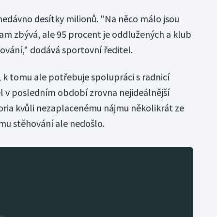
ě nedávno desítky milionů. "Na něco málo jsou
am zbývá, ale 95 procent je oddlužených a klub
vání," dodává sportovní ředitel.
 k tomu ale potřebuje spolupráci s radnicí
ěl v posledním období zrovna nejideálnější
toria kvůli nezaplacenému nájmu několikrát ze
mu stěhování ale nedošlo.