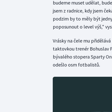
budeme muset udělat, budem
jsem z radnice, kdy jsem ček
podzim by to měly být jedny 
poposunout o level výš," vys
Vrásky na čele mu přidělává
taktovkou trenér Bohuslav P
bývalého stopera Sparty Ond
odešlo osm fotbalistů.