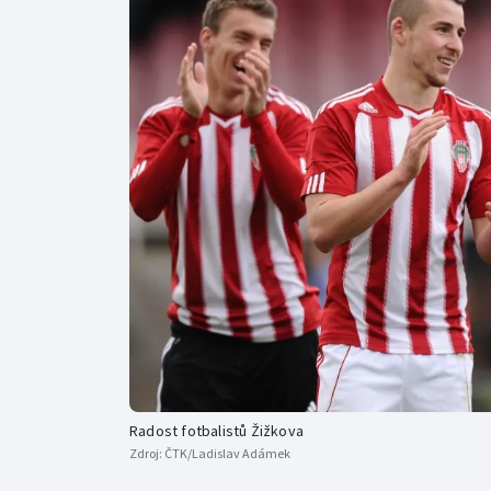
Curling
Dostihy
Florbal
Futsal
Golf
Gymnastika
Radost fotbalistů Žižkova
Zdroj:
ČTK/Ladislav Adámek