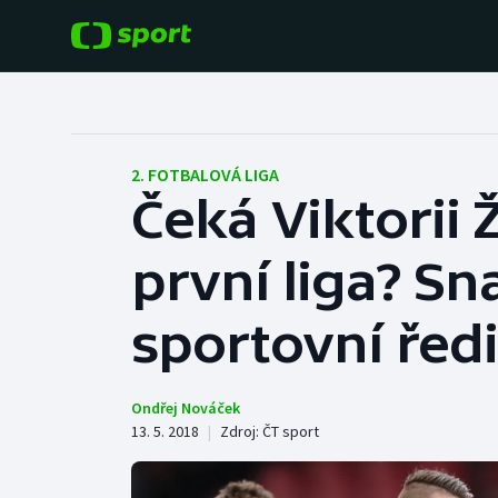
POPULÁRNÍ
DALŠÍ SPORTY
Fotbal
Americký fotbal
2. FOTBALOVÁ LIGA
Čeká Viktorii 
Hokej
Baseball a softbal
první liga? Sna
Tenis
Basketbal
Atletika
sportovní ředi
Biatlon
Cyklistika
Boby a skeleton
Ondřej Nováček
13. 5. 2018
|
Zdroj:
ČT sport
Box