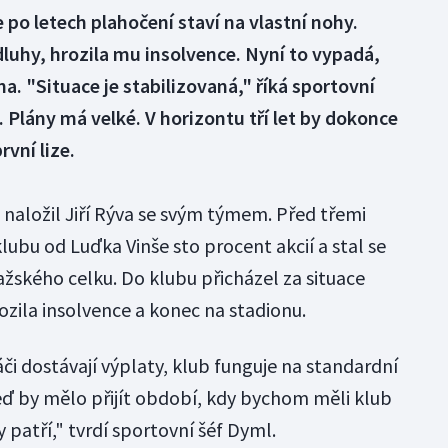
 po letech plahočení staví na vlastní nohy.
luhy, hrozila mu insolvence. Nyní to vypadá,
na. "Situace je stabilizovaná," říká sportovní
 Plány má velké. V horizontu tří let by dokonce
rvní lize.
 naložil Jiří Rýva se svým týmem. Před třemi
klubu od Luďka Vinše sto procent akcií a stal se
ažského celku. Do klubu přicházel za situace
rozila insolvence a konec na stadionu.
áči dostávají výplaty, klub funguje na standardní
Teď by mělo přijít období, kdy bychom měli klub
 patří," tvrdí sportovní šéf Dyml.