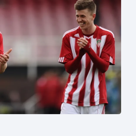
Moderní pětiboj
Triatlon
Motorsport
Veslování
Olympijské hry
Vodní slalom
Parasport
Volejbal
Plavání
Ostatní
Plážový volejbal