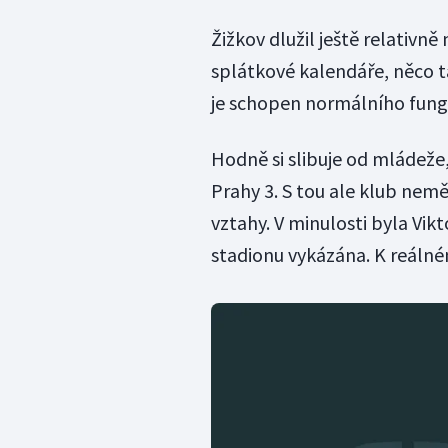
Žižkov dlužil ještě relativn
splátkové kalendáře, něco t
je schopen normálního fungo
Hodně si slibuje od mládeže,
Prahy 3. S tou ale klub nem
vztahy. V minulosti byla Vik
stadionu vykázána. K reálné