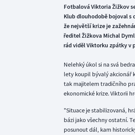
Fotbalová Viktoria Žižkov se
Klub dlouhodobě bojoval s d
že největší krize je zažehná
ředitel Žižkova Michal Dyml.
rád viděl Viktorku zpátky v p
Nelehký úkol si na svá bedra
lety koupil bývalý akcionář 
tak majitelem tradičního pr
ekonomické krize. Viktorii h
"Situace je stabilizovaná, hr
bázi jako všechny ostatní. 
posunout dál, kam historicky