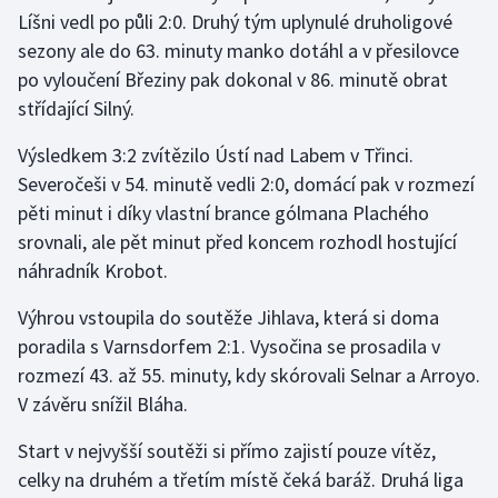
Stolní tenis
Líšni vedl po půli 2:0. Druhý tým uplynulé druholigové
sezony ale do 63. minuty manko dotáhl a v přesilovce
Triatlon
po vyloučení Březiny pak dokonal v 86. minutě obrat
střídající Silný.
Veslování
Výsledkem 3:2 zvítězilo Ústí nad Labem v Třinci.
Vodní slalom
Severočeši v 54. minutě vedli 2:0, domácí pak v rozmezí
pěti minut i díky vlastní brance gólmana Plachého
Volejbal
srovnali, ale pět minut před koncem rozhodl hostující
náhradník Krobot.
Ostatní
Výhrou vstoupila do soutěže Jihlava, která si doma
poradila s Varnsdorfem 2:1. Vysočina se prosadila v
rozmezí 43. až 55. minuty, kdy skórovali Selnar a Arroyo.
V závěru snížil Bláha.
Start v nejvyšší soutěži si přímo zajistí pouze vítěz,
celky na druhém a třetím místě čeká baráž. Druhá liga