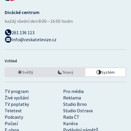
Divácké centrum
každý všední den:
8:00—16:00 hodin
261 136 113
info@ceskatelevize.cz
Vzhled
Světlý
Tmavý
Systém
TV program
Pro média
Živé vysílání
Reklama
TV poplatky
Studio Brno
Teletext
Studio Ostrava
Podcasty
Rada ČT
Počasí
Kariéra
E-shop
Podávání námětů