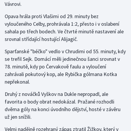
Vávrovi.
Olympijské hry
Opava hrála proti Vlašimi od 29. minuty bez
Parasport
vyloučeného Celby, prohrávala 1:2, přesto i v oslabení
sahala po třech bodech. Ve čtvrté minutě nastavení ale
Plavání
srovnal střídající hostující Alijagič.
Sparťanské "béčko" vedlo v Chrudimi od 55. minuty, kdy
Plážový volejbal
se trefil Sejk. Domácí měli jedinečnou šanci srovnat v
Ragby
78. minutě, kdy po Červakově faulu a vyloučení
zahrávali pokutový kop, ale Rybička gólmana Kotka
Rychlobruslení
nepřekonal.
Rychlostní kanoistika
Druhý z nováčků Vyškov na Dukle nepropadl, ale
favorita o body obrat nedokázal. Pražané rozhodli
Short track
dvěma góly na konci úvodního dějství, hosté v závěru
už jen snížili.
Sportovní střelba
Velmi nadějně rozehraný zápas ztratil Žižkov, který v