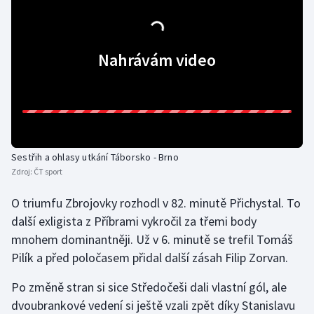
Gymnastika
Nahrávám video
Házená
Jezdectví
Judo
Sestřih a ohlasy utkání Táborsko - Brno
Krasobruslení
Zdroj:
ČT sport
Lezení
O triumfu Zbrojovky rozhodl v 82. minutě Přichystal. To
další exligista z Příbrami vykročil za třemi body
Lyže a snowboard
mnohem dominantněji. Už v 6. minutě se trefil Tomáš
Pilík a před poločasem přidal další zásah Filip Zorvan.
Moderní pětiboj
Po změně stran si sice Středočeši dali vlastní gól, ale
Motorsport
dvoubrankové vedení si ještě vzali zpět díky Stanislavu