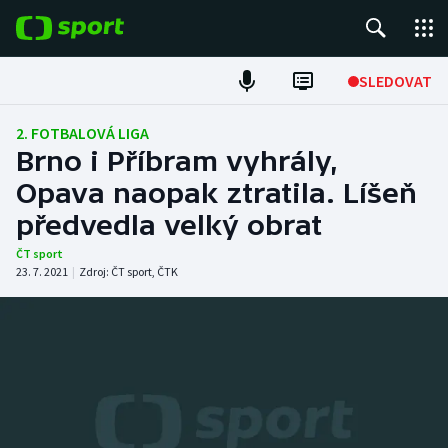
POPULÁRNÍ
SLEDOVAT
Fotbal
2. FOTBALOVÁ LIGA
Brno i Příbram vyhrály,
Hokej
Opava naopak ztratila. Líšeň
předvedla velký obrat
Tenis
ČT sport
Atletika
23. 7. 2021
|
Zdroj:
ČT sport
,
ČTK
Cyklistika
DALŠÍ SPORTY
Americký fotbal
NEPŘEHLÉDNĚTE