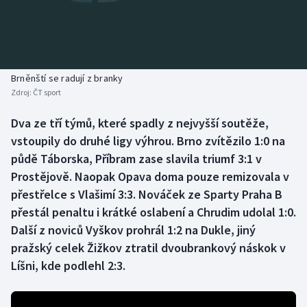
Baseball a softbal
Soutěže
Basketbal
Historické návraty
Biatlon
Aplikace ČT sport
Brněnští se radují z branky
Zdroj:
ČT sport
Boby a skeleton
AZ kvíz
Dva ze tří týmů, které spadly z nejvyšší soutěže,
vstoupily do druhé ligy výhrou. Brno zvítězilo 1:0 na
Box
půdě Táborska, Příbram zase slavila triumf 3:1 v
Curling
Prostějově. Naopak Opava doma pouze remizovala v
přestřelce s Vlašimí 3:3. Nováček ze Sparty Praha B
Dostihy
přestál penaltu i krátké oslabení a Chrudim udolal 1:0.
Další z noviců Vyškov prohrál 1:2 na Dukle, jiný
Florbal
pražský celek Žižkov ztratil dvoubrankový náskok v
Líšni, kde podlehl 2:3.
Futsal
Golf