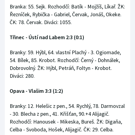
Branka: 55. Sejk. Rozhodčí: Batík - Mojžíš, Líkař. ŽK:
Řezníček, Rybička - Gabriel, Červak, Jonáš, Okeke.
ČK: 78. Červak. Diváci: 1055.
Třinec - Ústí nad Labem 2:3 (0:1)
Branky: 59. Hýbl, 64. vlastní Plachý - 3. Ogiomade,
54. Bílek, 85. Krobot. Rozhodčí: Černý - Dohnálek,
Dobrovolný. ŽK: Hýbl, Petráň, Foltyn - Krobot.
Diváci: 280.
Opava - Vlašim 3:3 (1:2)
Branky: 12. Helešic z pen., 54. Rychlý, 78. Darmovzal
- 30. Blecha z pen., 41. Křišťan, 90.+4 Alijagič.
Rozhodčí: Hanousek - Mikeska, Bureš. ŽK: Digaňa,
Celba - Svoboda, Hošek, Alijagič. ČK: 29. Celba.