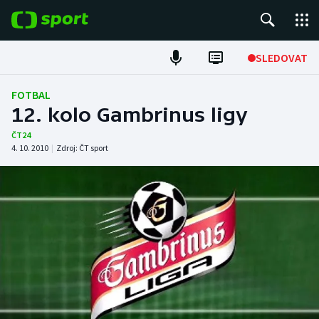
POPULÁRNÍ
SLEDOVAT
Fotbal
FOTBAL
12. kolo Gambrinus ligy
Hokej
ČT24
4. 10. 2010
|
Zdroj:
ČT sport
Tenis
Atletika
Cyklistika
DALŠÍ SPORTY
Americký fotbal
NEPŘEHLÉDNĚTE