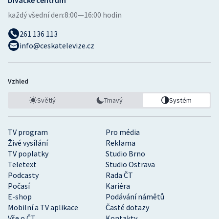
každý všední den:
8:00—16:00 hodin
Olympijské hry
261 136 113
Parasport
info@ceskatelevize.cz
Plavání
Vzhled
Plážový volejbal
Světlý
Tmavý
Systém
Ragby
TV program
Pro média
Rychlobruslení
Živé vysílání
Reklama
TV poplatky
Studio Brno
Rychlostní kanoistika
Teletext
Studio Ostrava
Podcasty
Rada ČT
Short track
Počasí
Kariéra
E-shop
Podávání námětů
Sportovní střelba
Mobilní a TV aplikace
Časté dotazy
Vše o ČT
Kontakty