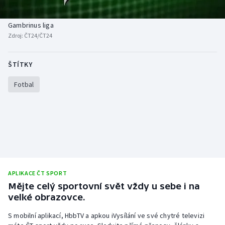
Baseball a softbal
Soutěže
Gambrinus liga
Basketbal
Historické návraty
Zdroj:
ČT24/ČT24
Biatlon
Aplikace ČT sport
ŠTÍTKY
Boby a skeleton
AZ kvíz
Fotbal
Box
Curling
Dostihy
APLIKACE ČT SPORT
Florbal
Mějte celý sportovní svět vždy u sebe i na
velké obrazovce.
Futsal
S mobilní aplikací, HbbTV a apkou iVysílání ve své chytré televizi
Golf