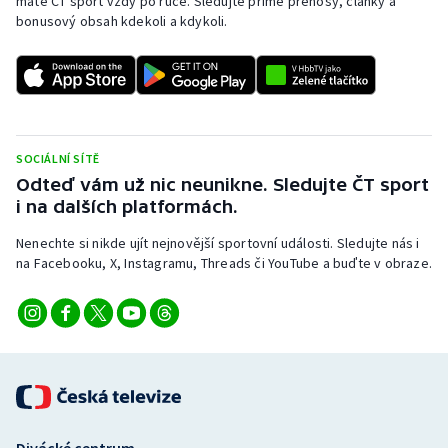
máte ČT sport vždy po ruce. Sledujte přímé přenosy, články a
bonusový obsah kdekoli a kdykoli.
Gymnastika
Házená
Jezdectví
SOCIÁLNÍ SÍTĚ
Odteď vám už nic neunikne. Sledujte ČT sport
Judo
i na dalších platformách.
Krasobruslení
Nenechte si nikde ujít nejnovější sportovní události. Sledujte nás i
na Facebooku, X, Instagramu, Threads či YouTube a buďte v obraze.
Lezení
Lyže a snowboard
Moderní pětiboj
Motorsport
Divácké centrum