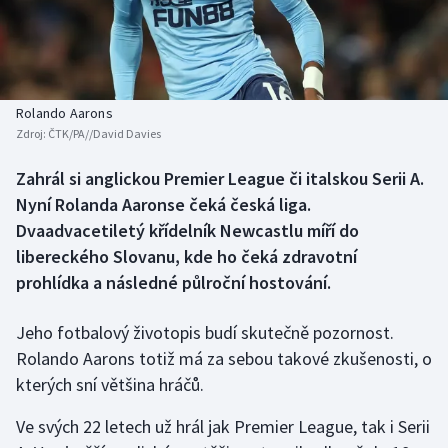
Baseball a softbal
Soutěže
Basketbal
Historické návraty
Biatlon
Aplikace ČT sport
Rolando Aarons
Zdroj:
ČTK/PA//David Davies
Boby a skeleton
AZ kvíz
Zahrál si anglickou Premier League či italskou Serii A.
Nyní Rolanda Aaronse čeká česká liga.
Box
Dvaadvacetiletý křídelník Newcastlu míří do
Curling
libereckého Slovanu, kde ho čeká zdravotní
prohlídka a následné půlroční hostování.
Dostihy
Jeho fotbalový životopis budí skutečně pozornost.
Florbal
Rolando Aarons totiž má za sebou takové zkušenosti, o
kterých sní většina hráčů.
Futsal
Ve svých 22 letech už hrál jak Premier League, tak i Serii
Golf