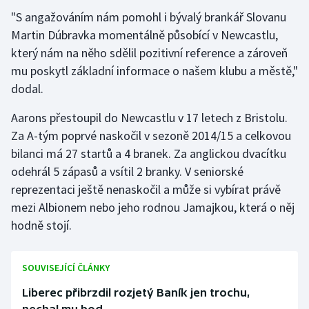
"S angažováním nám pomohl i bývalý brankář Slovanu
Martin Dúbravka momentálně působící v Newcastlu,
který nám na něho sdělil pozitivní reference a zároveň
mu poskytl základní informace o našem klubu a městě,"
dodal.
Aarons přestoupil do Newcastlu v 17 letech z Bristolu.
Za A-tým poprvé naskočil v sezoně 2014/15 a celkovou
bilanci má 27 startů a 4 branek. Za anglickou dvacítku
odehrál 5 zápasů a vsítil 2 branky. V seniorské
reprezentaci ještě nenaskočil a může si vybírat právě
mezi Albionem nebo jeho rodnou Jamajkou, která o něj
hodně stojí.
SOUVISEJÍCÍ ČLÁNKY
Liberec přibrzdil rozjetý Baník jen trochu,
nechal mu bod