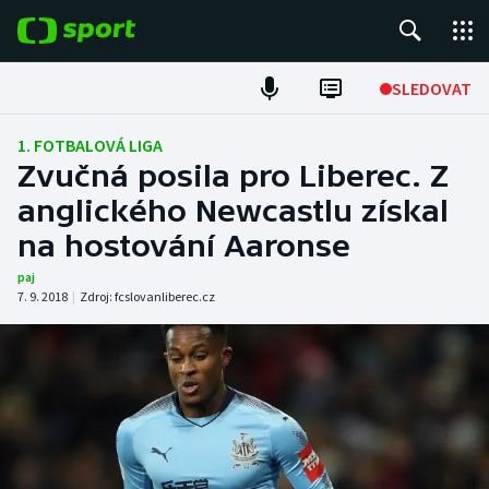
POPULÁRNÍ
SLEDOVAT
Fotbal
1. FOTBALOVÁ LIGA
Zvučná posila pro Liberec. Z
Hokej
anglického Newcastlu získal
na hostování Aaronse
Tenis
paj
Atletika
7. 9. 2018
|
Zdroj:
fcslovanliberec.cz
Cyklistika
DALŠÍ SPORTY
Americký fotbal
NEPŘEHLÉDNĚTE