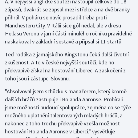
A. V nejvyšší anglické soutěži nastoupil celkově do 18
zápasů, dvakrát se zapsal mezi střelce a na dvě branky
Gymnastika
přihrál. V poháru se navíc prosadil třeba proti
Manchesteru City. V Itálii sice gól nedal, ale v dresu
Házená
Hellasu Verona v jarní části minulého ročníku pravidelně
naskakoval v základní sestavě a připsal si 11 startů.
Jezdectví
Teď rodáka z jamajského Kingstonu čeká další životní
Judo
zkušenost. A to v české nejvyšší soutěži, kde ho
překvapivě získal na hostování Liberec. A zaskočení z
Krasobruslení
toho jsou i zástupci Slovanu.
Lezení
"Absolvoval jsem schůzku s manažerem, který kromě
dalších hráčů zastupuje i Rolanda Aaronse. Probírali
Lyže a snowboard
jsme možnosti budoucí spolupráce, zejména co se týče
možného uplatnění talentovaných mladých hráčů, a
Moderní pětiboj
nakonec z toho trochu překvapivě vzešla možnost
hostování Rolanda Aaronse v Liberci," vysvětluje
Motorsport