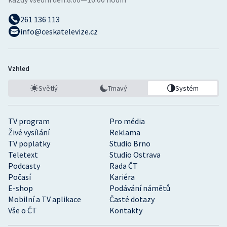
261 136 113
info@ceskatelevize.cz
Vzhled
Světlý
Tmavý
Systém
TV program
Pro média
Živé vysílání
Reklama
TV poplatky
Studio Brno
Teletext
Studio Ostrava
Podcasty
Rada ČT
Počasí
Kariéra
E-shop
Podávání námětů
Mobilní a TV aplikace
Časté dotazy
Vše o ČT
Kontakty