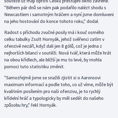
soutěže už mají oproti Česku přestupní okno zavřené.
Stolní tenis
"Během pár dnů se nám pak podařilo nalézt shodu s
Newcastlem i samotným hráčem a nyní jsme domluveni
Triatlon
na jeho hostování do konce tohoto roku," dodal.
Veslování
Radost s příchodu zvučné posily má i kouč osmého
celku tabulky Zsolt Hornyák, jehož svěřenci zatím v
Vodní slalom
ofenzivě nezáří, když dali jen 8 gólů, což je jedna z
nejhorších bilancí v soutěži. Nová tvář, která může hrát
Volejbal
na obou křídlech, ale bližší je mu to levé, by mohla
pomoci tuto statistiku změnit.
Ostatní
"Samozřejmě jsme se snažili zjistit si o Aaronsovi
maximum informací a podle toho, co už víme, může být
kvalitním posílením pro naši ofenzivu, je to rychlý
křídelní hráč a typologicky by měl sedět do našeho
způsobu hry," řekl Hornyák.