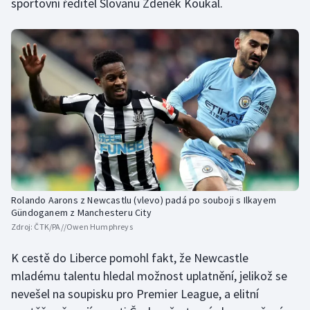
sportovní ředitel Slovanu Zdeněk Koukal.
Olympijské hry
Parasport
Plavání
Plážový volejbal
Ragby
Rychlobruslení
Rolando Aarons z Newcastlu (vlevo) padá po souboji s Ilkayem
Gündoganem z Manchesteru City
Rychlostní kanoistika
Zdroj:
ČTK/PA//Owen Humphreys
Short track
K cestě do Liberce pomohl fakt, že Newcastle
mladému talentu hledal možnost uplatnění, jelikož se
Sportovní střelba
nevešel na soupisku pro Premier League, a elitní