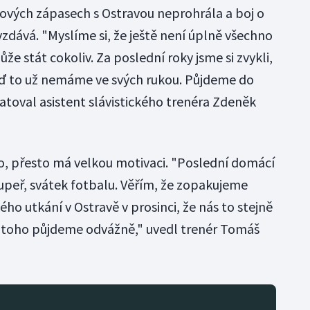
igových zápasech s Ostravou neprohrála a boj o
evzdává. "Myslíme si, že ještě není úplně všechno
že stát cokoliv. Za poslední roky jsme si zvykli,
 teď to už nemáme ve svých rukou. Půjdeme do
atoval asistent slávistického trenéra Zdeněk
to, přesto má velkou motivaci. "Poslední domácí
oupeř, svátek fotbalu. Věřím, že zopakujeme
o utkání v Ostravě v prosinci, že nás to stejně
o toho půjdeme odvážně," uvedl trenér Tomáš