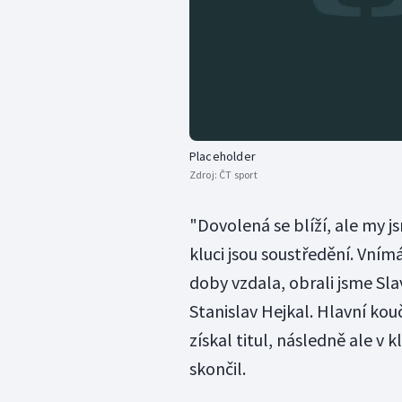
Placeholder
Zdroj:
ČT sport
"Dovolená se blíží, ale my j
kluci jsou soustředění. Vním
doby vzdala, obrali jsme Slav
Stanislav Hejkal. Hlavní kou
získal titul, následně ale v 
skončil.