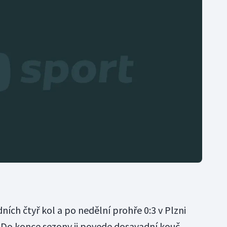
ních čtyř kol a po nedělní prohře 0:3 v Plzni
 Do konce sezony ji povede dosavadní kouč