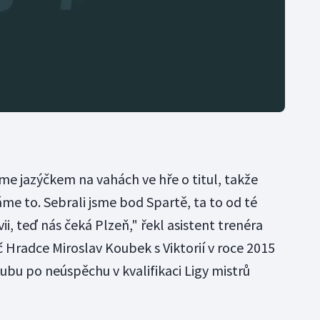
sme jazýčkem na vahách ve hře o titul, takže
áme to. Sebrali jsme bod Spartě, ta to od té
ii, teď nás čeká Plzeň," řekl asistent trenéra
č Hradce Miroslav Koubek s Viktorií v roce 2015
klubu po neúspěchu v kvalifikaci Ligy mistrů