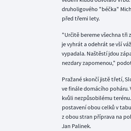
druholigového "béčka" Micha
před třemi lety.
"Určitě bereme všechna tři 
je vyhrát a odehrát se vší v
vypadala. Naštěstí jdou zápa
nezdary zapomenou," podot
Pražané skončí jistě třetí, S
ve finále domácího poháru.
kvůli nezpůsobilému terénu.
postavení obou celků v tabu
z obou stran příprava na poh
Jan Palinek.