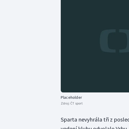
Placeholder
Zdroj:
ČT sport
Sparta nevyhrála tři z posled
vedení klubu odvolalo Vrbu.