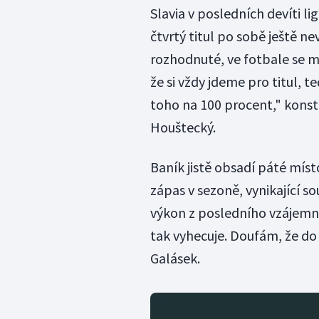
Slavia v posledních devíti l
čtvrtý titul po sobě ještě n
rozhodnuté, ve fotbale se mů
že si vždy jdeme pro titul,
toho na 100 procent," konst
Houštecký.
Baník jistě obsadí páté mís
zápas v sezoně, vynikající s
výkon z posledního vzájemnéh
tak vyhecuje. Doufám, že d
Galásek.