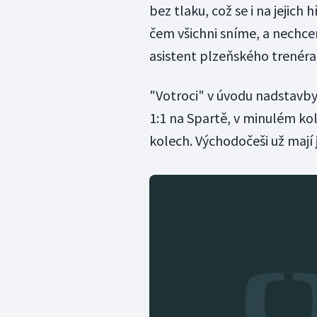
bez tlaku, což se i na jejich
čem všichni sníme, a nechce
asistent plzeňského trenéra
"Votroci" v úvodu nadstavby 
1:1 na Spartě, v minulém kol
kolech. Východočeši už mají