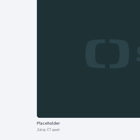
Curling
Dostihy
Florbal
Futsal
Golf
Gymnastika
Placeholder
Zdroj:
ČT sport