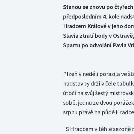
Stanou se znovu po čtyřech 
předposledním 4. kole nads
Hradcem Králové v jeho dom
Slavia ztratí body v Ostrav
Spartu po odvolání Pavla V
Plzeň v neděli porazila ve š
nadstavby drží v čele tabul
útočí na svůj šestý mistrovsk
sobě, jednu ze dvou porážek 
srpnu právě na půdě Hradce
"S Hradcem v téhle sezoně 