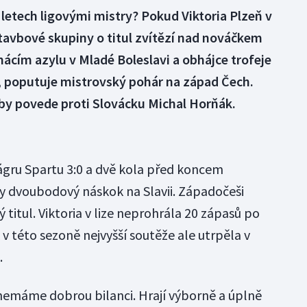
letech ligovými mistry? Pokud Viktoria Plzeň v
tavbové skupiny o titul zvítězí nad nováčkem
ácím azylu v Mladé Boleslavi a obhájce trofeje
ě, poputuje mistrovský pohár na západ Čech.
rby povede proti Slovácku Michal Horňák.
lágru Spartu 3:0 a dvě kola před koncem
ky dvoubodový náskok na Slavii. Západočeši
ý titul. Viktoria v lize neprohrála 20 zápasů po
v této sezoně nejvyšší soutěže ale utrpěla v
.
nemáme dobrou bilanci. Hrají výborně a úplně