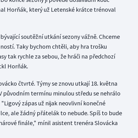
l Horňák, který už Letenské krátce trénoval
zbývající soutěžní utkání sezony vážně. Chceme
ážností. Taky bychom chtěli, aby hra trošku
sy tak rychle za sebou, že hráči na předchozí
kl Horňák.
lovácko čtvrté. Týmy se znovu utkají 18. května
 V původním termínu minulou středu se nehrálo
 "Ligový zápas už nijak neovlivní konečné
lce, ale žádný přátelák to nebude. Spíš to bude
árové finále," mínil asistent trenéra Slovácka