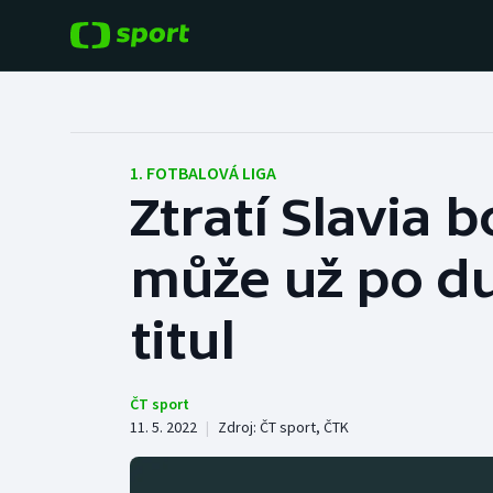
POPULÁRNÍ
DALŠÍ SPORTY
Fotbal
Americký fotbal
1. FOTBALOVÁ LIGA
Ztratí Slavia 
Hokej
Baseball a softbal
může už po du
Tenis
Basketbal
Atletika
titul
Biatlon
Cyklistika
Boby a skeleton
ČT sport
11. 5. 2022
|
Zdroj:
ČT sport
,
ČTK
Box