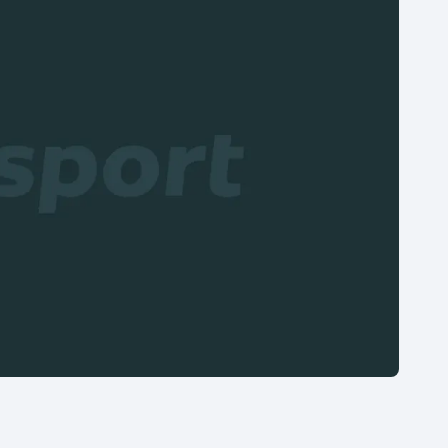
Moderní pětiboj
Triatlon
Motorsport
Veslování
Olympijské hry
Vodní slalom
Parasport
Volejbal
Plavání
Ostatní
Plážový volejbal