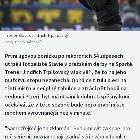
Baseball a softbal
Soutěže
Basketbal
Historické návraty
Biatlon
Aplikace ČT sport
Trenér Slavie Jindřich Trpišovský
Zdroj:
ČTK/Šimánek Vít
Boby a skeleton
AZ kvíz
První ligovou porážku po rekordních 54 zápasech
utrpěli fotbalisté Slavie v pražském derby na Spartě.
Box
Trenér Jindřich Trpišovský však věří, že to na jeho
Curling
mužstvu stopu nezanechá. Obhájce titulu klesl na
třetí místo v neúplné tabulce a ztrácí pět bodů na
Dostihy
vedoucí Plzeň, byť má utkání k dobru. Úspěšný kouč
očekává, že v této sezoně bude boj o první místo
Florbal
mnohem vyrovnanější než v minulé.
Futsal
"Samozřejmě je to zklamání. Budu mluvit za sebe, pro
mě série nic neznamenají. Žádná série vám v tabulce
Golf