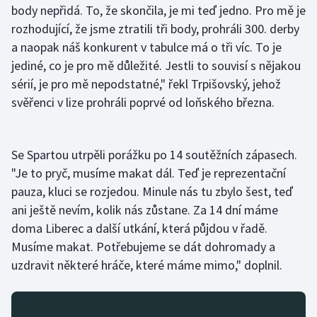
body nepřidá. To, že skončila, je mi teď jedno. Pro mě je
rozhodující, že jsme ztratili tři body, prohráli 300. derby
Gymnastika
a naopak náš konkurent v tabulce má o tři víc. To je
jediné, co je pro mě důležité. Jestli to souvisí s nějakou
Házená
sérií, je pro mě nepodstatné," řekl Trpišovský, jehož
Jezdectví
svěřenci v lize prohráli poprvé od loňského března.
Judo
Se Spartou utrpěli porážku po 14 soutěžních zápasech.
Krasobruslení
"Je to pryč, musíme makat dál. Teď je reprezentační
pauza, kluci se rozjedou. Minule nás tu zbylo šest, teď
Lezení
ani ještě nevím, kolik nás zůstane. Za 14 dní máme
doma Liberec a další utkání, která půjdou v řadě.
Lyže a snowboard
Musíme makat. Potřebujeme se dát dohromady a
uzdravit některé hráče, které máme mimo," doplnil.
Moderní pětiboj
Motorsport