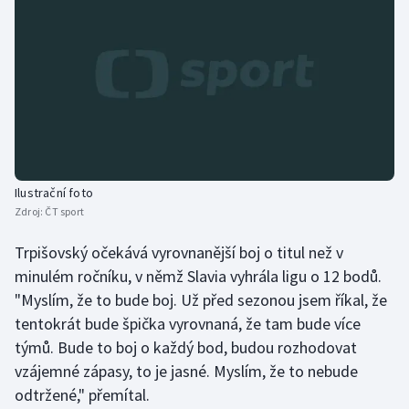
Olympijské hry
Parasport
Plavání
Plážový volejbal
Ilustrační foto
Ragby
Zdroj:
ČT sport
Rychlobruslení
Trpišovský očekává vyrovnanější boj o titul než v
minulém ročníku, v němž Slavia vyhrála ligu o 12 bodů.
Rychlostní kanoistika
"Myslím, že to bude boj. Už před sezonou jsem říkal, že
tentokrát bude špička vyrovnaná, že tam bude více
Short track
týmů. Bude to boj o každý bod, budou rozhodovat
vzájemné zápasy, to je jasné. Myslím, že to nebude
Sportovní střelba
odtržené," přemítal.