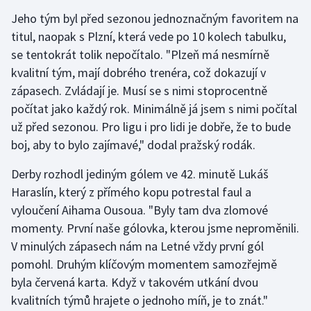
Stolní tenis
Jeho tým byl před sezonou jednoznačným favoritem na
titul, naopak s Plzní, která vede po 10 kolech tabulku,
Triatlon
se tentokrát tolik nepočítalo. "Plzeň má nesmírně
kvalitní tým, mají dobrého trenéra, což dokazují v
Veslování
zápasech. Zvládají je. Musí se s nimi stoprocentně
počítat jako každý rok. Minimálně já jsem s nimi počítal
Vodní slalom
už před sezonou. Pro ligu i pro lidi je dobře, že to bude
Volejbal
boj, aby to bylo zajímavé," dodal pražský rodák.
Derby rozhodl jediným gólem ve 42. minutě Lukáš
Ostatní
Haraslín, který z přímého kopu potrestal faul a
vyloučení Aihama Ousoua. "Byly tam dva zlomové
momenty. První naše gólovka, kterou jsme neproměnili.
V minulých zápasech nám na Letné vždy první gól
pomohl. Druhým klíčovým momentem samozřejmě
byla červená karta. Když v takovém utkání dvou
kvalitních týmů hrajete o jednoho míň, je to znát."