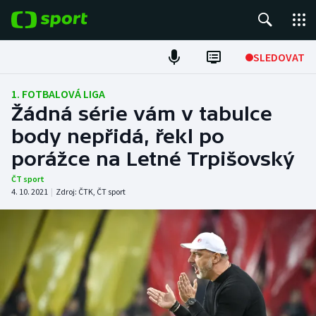
POPULÁRNÍ
SLEDOVAT
Fotbal
1. FOTBALOVÁ LIGA
Žádná série vám v tabulce
Hokej
body nepřidá, řekl po
porážce na Letné Trpišovský
Tenis
ČT sport
Atletika
4. 10. 2021
|
Zdroj:
ČTK
,
ČT sport
Cyklistika
DALŠÍ SPORTY
Americký fotbal
NEPŘEHLÉDNĚTE