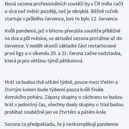
Nová sezona profesionálních soutěží by v ČR měla začít
o více než měsíc později, než je obvyklé. Běžně ročník
Gymnastika
startuje v průběhu července, loni to bylo 12. července.
Házená
Kvůli pandemii, jež v březnu přerušila soutěže přibližně
na dva a půl měsíce, se aktuální sezona protáhne až do
Jezdectví
července. V neděli skončí základní část restartované
první ligy a o víkendu 20. a 21. června začne nadstavba,
Judo
která je pro většinu týmů pětikolová.
Krasobruslení
Hrát se budou dvě utkání týdně, pouze mezi třetím a
Lezení
čtvrtým kolem bude týdenní pauza kvůli finále
Lyže a snowboard
domácího poháru. Zápasy skupiny o záchranu se budou
hrát v jednotný čas, všechny duely skupiny o titul budou
Moderní pětiboj
probíhat souběžně jen ve čtvrtém a pátém kole.
Sezona za předpokladu, že ji nezkomplikují pandemie
Motorsport