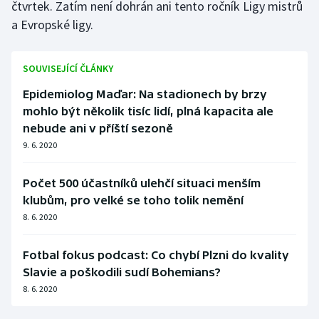
čtvrtek. Zatím není dohrán ani tento ročník Ligy mistrů
Stolní tenis
a Evropské ligy.
Triatlon
SOUVISEJÍCÍ ČLÁNKY
Veslování
Epidemiolog Maďar: Na stadionech by brzy
mohlo být několik tisíc lidí, plná kapacita ale
Vodní slalom
nebude ani v příští sezoně
Volejbal
9. 6. 2020
Ostatní
Počet 500 účastníků ulehčí situaci menším
klubům, pro velké se toho tolik nemění
8. 6. 2020
Fotbal fokus podcast: Co chybí Plzni do kvality
Slavie a poškodili sudí Bohemians?
8. 6. 2020