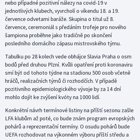
nebo případné pozitivní nálezy na covid-19 v
Olympijské hry
jednotlivých klubech, vyvrcholí o víkendu 18. a 19.
července odvetami baráže. Skupina o titul už 8.
Parasport
července, ceremoniál s předáním trofeje pro nového
šampiona proběhne jako tradičně po skončení
Plavání
posledního domácího zápasu mistrovského týmu.
Plážový volejbal
Tabulku po 28 kolech vede obhájce Slavia Praha o osm
bodů před druhou Plzní. Kvůli opatření proti koronaviru
Ragby
smí být od tohoto týdne na stadionu 500 osob včetně
hráčů, realizačních týmů či rozhodčích. V případě
Rychlobruslení
pozitivního epidemiologického vývoje by za 14 dní
mohlo dojít ke zvýšení kvóty na 1000 lidí.
Rychlostní kanoistika
Konkrétní návrh termínové listiny na příští sezonu zašle
Short track
LFA klubům až poté, co bude znám program evropských
pohárů a reprezentační termíny. O osudu pohárů bude
Sportovní střelba
UEFA rozhodovat na výkonném výboru příští středu a