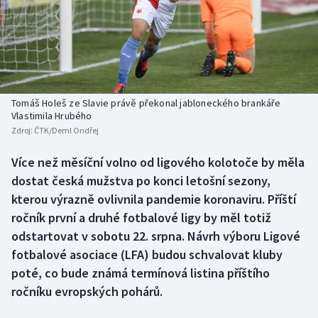
Baseball a softbal
Soutěže
Basketbal
Historické návraty
Biatlon
Aplikace ČT sport
Tomáš Holeš ze Slavie právě překonal jabloneckého brankáře
Boby a skeleton
AZ kvíz
Vlastimila Hrubého
Zdroj:
ČTK/Deml Ondřej
Box
Více než měsíční volno od ligového kolotoče by měla
dostat česká mužstva po konci letošní sezony,
Curling
kterou výrazně ovlivnila pandemie koronaviru. Příští
Dostihy
ročník první a druhé fotbalové ligy by měl totiž
odstartovat v sobotu 22. srpna. Návrh výboru Ligové
Florbal
fotbalové asociace (LFA) budou schvalovat kluby
poté, co bude známá termínová listina příštího
Futsal
ročníku evropských pohárů.
Golf