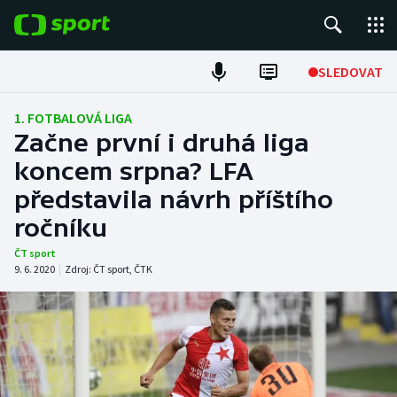
POPULÁRNÍ
SLEDOVAT
Fotbal
1. FOTBALOVÁ LIGA
Začne první i druhá liga
Hokej
koncem srpna? LFA
představila návrh příštího
Tenis
ročníku
Atletika
ČT sport
9. 6. 2020
|
Zdroj:
ČT sport
,
ČTK
Cyklistika
DALŠÍ SPORTY
Americký fotbal
NEPŘEHLÉDNĚTE