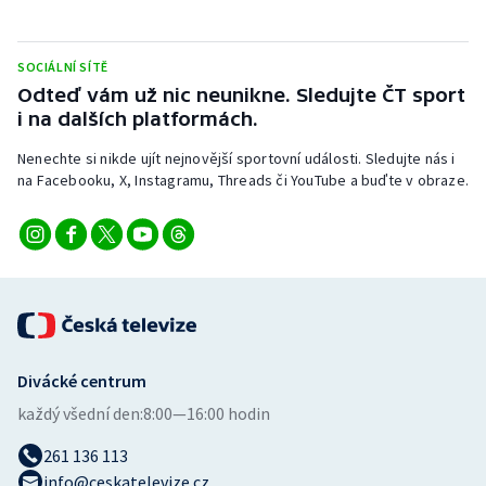
SOCIÁLNÍ SÍTĚ
Odteď vám už nic neunikne. Sledujte ČT sport
i na dalších platformách.
Nenechte si nikde ujít nejnovější sportovní události. Sledujte nás i
na Facebooku, X, Instagramu, Threads či YouTube a buďte v obraze.
Divácké centrum
každý všední den:
8:00—16:00 hodin
261 136 113
info@ceskatelevize.cz