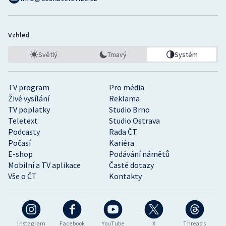
Vzhled
Světlý
Tmavý
Systém
TV program
Pro média
Živé vysílání
Reklama
TV poplatky
Studio Brno
Teletext
Studio Ostrava
Podcasty
Rada ČT
Počasí
Kariéra
E-shop
Podávání námětů
Mobilní a TV aplikace
Časté dotazy
Vše o ČT
Kontakty
Instagram
Facebook
YouTube
X
Threads