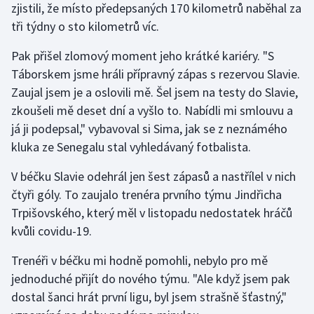
zjistili, že místo předepsaných 170 kilometrů naběhal za
Stolní tenis
tři týdny o sto kilometrů víc.
Triatlon
Pak přišel zlomový moment jeho krátké kariéry. "S
Táborskem jsme hráli přípravný zápas s rezervou Slavie.
Veslování
Zaujal jsem je a oslovili mě. Šel jsem na testy do Slavie,
zkoušeli mě deset dní a vyšlo to. Nabídli mi smlouvu a
Vodní slalom
já ji podepsal," vybavoval si Sima, jak se z neznámého
Volejbal
kluka ze Senegalu stal vyhledávaný fotbalista.
V béčku Slavie odehrál jen šest zápasů a nastřílel v nich
Ostatní
čtyři góly. To zaujalo trenéra prvního týmu Jindřicha
Trpišovského, který měl v listopadu nedostatek hráčů
kvůli covidu-19.
Trenéři v béčku mi hodně pomohli, nebylo pro mě
jednoduché přijít do nového týmu. "Ale když jsem pak
dostal šanci hrát první ligu, byl jsem strašně šťastný,"