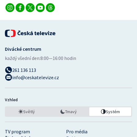
Divácké centrum
každý všední den:
8:00—16:00 hodin
261 136 113
info@ceskatelevize.cz
Vzhled
Světlý
Tmavý
Systém
TV program
Pro média