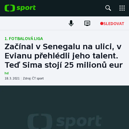
POPULÁRNÍ
SLEDOVAT
Fotbal
1. FOTBALOVÁ LIGA
Začínal v Senegalu na ulici, v
Hokej
Evianu přehlédli jeho talent.
Teď Sima stojí 25 milionů eur
Tenis
hd
Atletika
18. 3. 2021
|
Zdroj:
ČT sport
Cyklistika
DALŠÍ SPORTY
Americký fotbal
NEPŘEHLÉDNĚTE