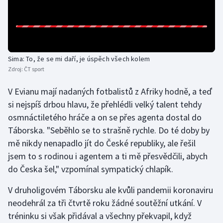
Olympijské hry
Parasport
Sima: To, že se mi daří, je úspěch všech kolem
Plavání
Zdroj:
ČT sport
Plážový volejbal
V Evianu mají nadaných fotbalistů z Afriky hodně, a teď
si nejspíš drbou hlavu, že přehlédli velký talent tehdy
Ragby
osmnáctiletého hráče a on se přes agenta dostal do
Táborska. "Seběhlo se to strašně rychle. Do té doby by
Rychlobruslení
mě nikdy nenapadlo jít do České republiky, ale řešil
jsem to s rodinou i agentem a ti mě přesvědčili, abych
Rychlostní kanoistika
do Česka šel," vzpomínal sympatický chlapík.
Short track
V druholigovém Táborsku ale kvůli pandemii koronaviru
neodehrál za tři čtvrtě roku žádné soutěžní utkání. V
Sportovní střelba
tréninku si však přidával a všechny překvapil, když