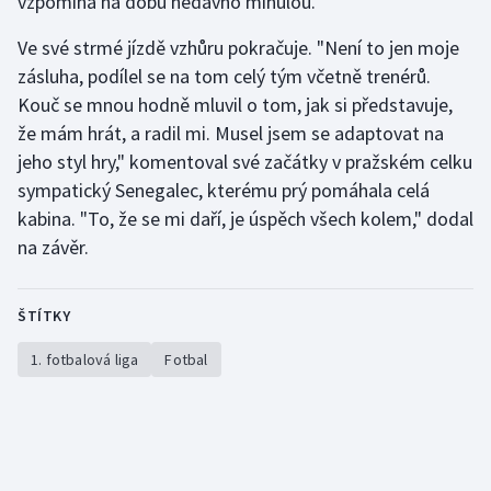
vzpomíná na dobu nedávno minulou.
Ve své strmé jízdě vzhůru pokračuje. "Není to jen moje
zásluha, podílel se na tom celý tým včetně trenérů.
Kouč se mnou hodně mluvil o tom, jak si představuje,
že mám hrát, a radil mi. Musel jsem se adaptovat na
jeho styl hry," komentoval své začátky v pražském celku
sympatický Senegalec, kterému prý pomáhala celá
kabina. "To, že se mi daří, je úspěch všech kolem," dodal
na závěr.
ŠTÍTKY
1. fotbalová liga
Fotbal