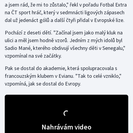
a jsem rád, že mi to zůstalo," řekl v pořadu Fotbal Extra
na ČT sport hráč, který v sedmnácti ligových zápasech
Gymnastika
dal už jedenáct gólů a další čtyři přidal v Evropské lize.
Házená
Pochází z deseti dětí. "Začínal jsem jako malý kluk na
ulici a měl jsem hodně vzorů. Jedním z mých idolů byl
Jezdectví
Sadio Mané, kterého obdivují všechny děti v Senegalu,"
vzpomínal na své začátky.
Judo
Pak se dostal do akademie, která spolupracovala s
Krasobruslení
francouzským klubem v Evianu. "Tak to celé vzniklo,"
vzpomíná, jak se dostal do Evropy.
Lezení
Lyže a snowboard
Moderní pětiboj
Nahrávám video
Motorsport