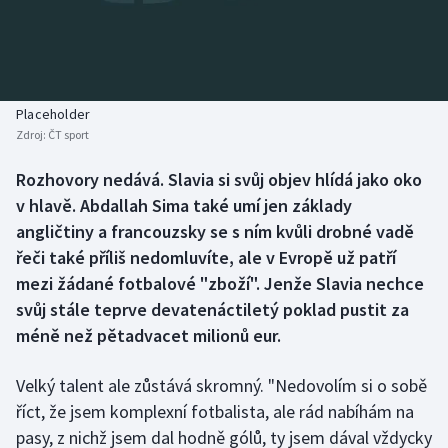
Baseball a softbal
Soutěže
Basketbal
Historické návraty
Biatlon
Aplikace ČT sport
Placeholder
Zdroj:
ČT sport
Boby a skeleton
AZ kvíz
Rozhovory nedává. Slavia si svůj objev hlídá jako oko
v hlavě. Abdallah Sima také umí jen základy
Box
angličtiny a francouzsky se s ním kvůli drobné vadě
Curling
řeči také příliš nedomluvíte, ale v Evropě už patří
mezi žádané fotbalové "zboží". Jenže Slavia nechce
Dostihy
svůj stále teprve devatenáctiletý poklad pustit za
méně než pětadvacet milionů eur.
Florbal
Velký talent ale zůstává skromný. "Nedovolím si o sobě
Futsal
říct, že jsem komplexní fotbalista, ale rád nabíhám na
pasy, z nichž jsem dal hodně gólů, ty jsem dával vždycky
Golf