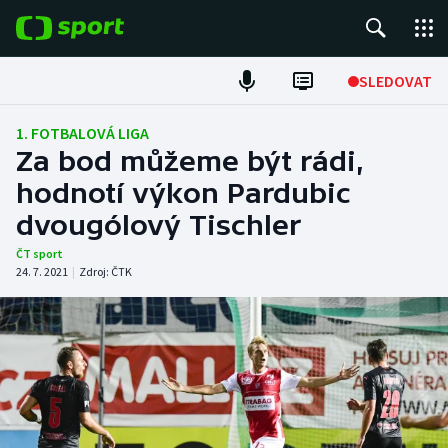
POPULÁRNÍ
SLEDOVAT
Fotbal
1. FOTBALOVÁ LIGA
Za bod můžeme být rádi,
Hokej
hodnotí výkon Pardubic
dvougólový Tischler
Tenis
ČT sport
Atletika
24. 7. 2021
|
Zdroj:
ČTK
Cyklistika
DALŠÍ SPORTY
Americký fotbal
NEPŘEHLÉDNĚTE