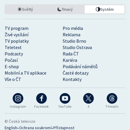
Světlý
Tmavý
Systém
TV program
Pro média
Živé vysílání
Reklama
TV poplatky
Studio Brno
Teletext
Studio Ostrava
Podcasty
Rada ČT
Počasí
Kariéra
E-shop
Podávání námětů
Mobilní a TV aplikace
Časté dotazy
Vše o ČT
Kontakty
Instagram
Facebook
YouTube
X
Threads
© Česká televize
•
•
English
Ochrana soukromí
Přístupnost