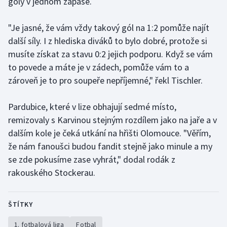
góly v jednom zápase.
Stolní tenis
"Je jasné, že vám vždy takový gól na 1:2 pomůže najít
Triatlon
další síly. I z hlediska diváků to bylo dobré, protože si
musíte získat za stavu 0:2 jejich podporu. Když se vám
Veslování
to povede a máte je v zádech, pomůže vám to a
zároveň je to pro soupeře nepříjemné," řekl Tischler.
Vodní slalom
Volejbal
Pardubice, které v lize obhajují sedmé místo,
remizovaly s Karvinou stejným rozdílem jako na jaře a v
Ostatní
dalším kole je čeká utkání na hřišti Olomouce. "Věřím,
že nám fanoušci budou fandit stejně jako minule a my
se zde pokusíme zase vyhrát," dodal rodák z
rakouského Stockerau.
ŠTÍTKY
1. fotbalová liga
Fotbal