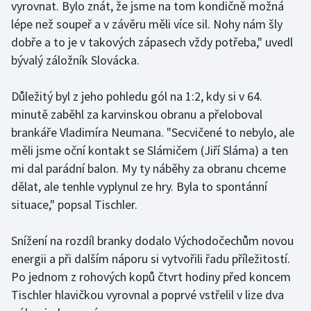
vyrovnat. Bylo znát, že jsme na tom kondičně možná
Olympijské hry
lépe než soupeř a v závěru měli více sil. Nohy nám šly
dobře a to je v takových zápasech vždy potřeba," uvedl
Parasport
bývalý záložník Slovácka.
Plavání
Důležitý byl z jeho pohledu gól na 1:2, kdy si v 64.
minutě zaběhl za karvinskou obranu a přeloboval
Plážový volejbal
brankáře Vladimíra Neumana. "Secvičené to nebylo, ale
měli jsme oční kontakt se Slámičem (Jiří Sláma) a ten
Ragby
mi dal parádní balon. My ty náběhy za obranu chceme
dělat, ale tenhle vyplynul ze hry. Byla to spontánní
Rychlobruslení
situace," popsal Tischler.
Rychlostní kanoistika
Snížení na rozdíl branky dodalo Východočechům novou
Short track
energii a při dalším náporu si vytvořili řadu příležitostí.
Po jednom z rohových kopů čtvrt hodiny před koncem
Sportovní střelba
Tischler hlavičkou vyrovnal a poprvé vstřelil v lize dva