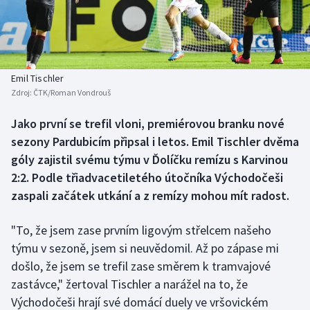
Baseball a softbal
Soutěže
Basketbal
Historické návraty
Biatlon
Aplikace ČT sport
Emil Tischler
Zdroj:
ČTK/Roman Vondrouš
Boby a skeleton
AZ kvíz
Jako první se trefil vloni, premiérovou branku nové
sezony Pardubicím připsal i letos. Emil Tischler dvěma
Box
góly zajistil svému týmu v Ďolíčku remízu s Karvinou
Curling
2:2. Podle třiadvacetiletého útočníka Východočeši
zaspali začátek utkání a z remízy mohou mít radost.
Dostihy
"To, že jsem zase prvním ligovým střelcem našeho
Florbal
týmu v sezoně, jsem si neuvědomil. Až po zápase mi
došlo, že jsem se trefil zase směrem k tramvajové
Futsal
zastávce," žertoval Tischler a narážel na to, že
Východočeši hrají své domácí duely ve vršovickém
Golf