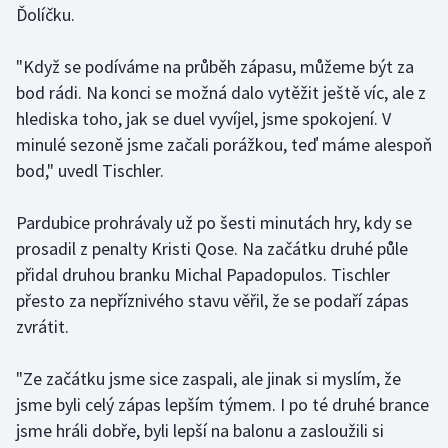
Ďolíčku.
Gymnastika
"Když se podíváme na průběh zápasu, můžeme být za
bod rádi. Na konci se možná dalo vytěžit ještě víc, ale z
Házená
hlediska toho, jak se duel vyvíjel, jsme spokojení. V
Jezdectví
minulé sezoně jsme začali porážkou, teď máme alespoň
bod," uvedl Tischler.
Judo
Pardubice prohrávaly už po šesti minutách hry, kdy se
Krasobruslení
prosadil z penalty Kristi Qose. Na začátku druhé půle
přidal druhou branku Michal Papadopulos. Tischler
Lezení
přesto za nepříznivého stavu věřil, že se podaří zápas
zvrátit.
Lyže a snowboard
"Ze začátku jsme sice zaspali, ale jinak si myslím, že
Moderní pětiboj
jsme byli celý zápas lepším týmem. I po té druhé brance
jsme hráli dobře, byli lepší na balonu a zasloužili si
Motorsport