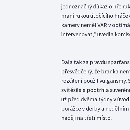
jednoznačný důkaz o hře ruk
hraní rukou útočícího hráče 
kamery neměl VAR v optimál
intervenovat," uvedla komis
Dala tak za pravdu sparťansk
přesvědčený, že branka nemě
rozčilení použil vulgarismy. 
zvítězila a podtrhla suverénn
už před dvěma týdny v úvod
porážce v derby a nedělním t
naději na třetí místo.