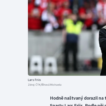
Curling
Dostihy
Florbal
Futsal
Golf
Gymnastika
Lars Friis
Zdroj:
ČTK/Říhová Michaela
Hodně naštvaný dorazil na t
Sparty Lars Friis. Podle něj