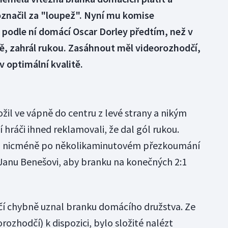
označil za "loupež". Nyní mu komise
I podle ní domácí Oscar Dorley předtím, než v
tě, zahrál rukou. Zasáhnout měl videorozhodčí,
v optimální kvalitě.
ožil ve vápně do centru z levé strany a nikým
 hráči ihned reklamovali, že dal gól rukou.
a nicméně po několikaminutovém přezkoumání
Janu Benešovi, aby branku na konečných 2:1
čí chybně uznal branku domácího družstva. Ze
rozhodčí) k dispozici, bylo složité nalézt