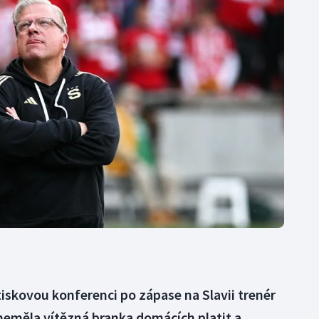
Moderní pětiboj
Triatlon
Motorsport
Veslování
Olympijské hry
Vodní slalom
Parasport
Volejbal
Plavání
Ostatní
Plážový volejbal
iskovou konferenci po zápase na Slavii trenér
 neměla vítězná branka domácích platit a