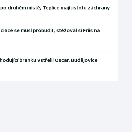
á po druhém místě, Teplice mají jistotu záchrany
iace se musí probudit, stěžoval si Friis na
zhodující branku vstřelil Oscar. Budějovice