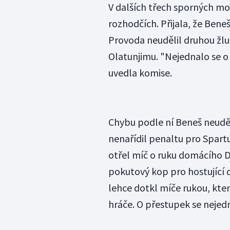
V dalších třech sporných mo
rozhodčích. Přijala, že Beneš
Provoda neudělil druhou žlu
Olatunjimu. "Nejednalo se o 
uvedla komise.
Chybu podle ní Beneš neuděla
nenařídil penaltu pro Spartu
otřel míč o ruku domácího D
pokutový kop pro hostující 
lehce dotkl míče rukou, kte
hráče. O přestupek se nejedn