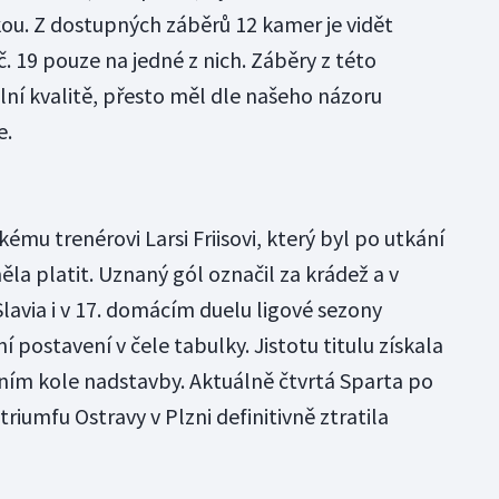
ou. Z dostupných záběrů 12 kamer je vidět
č. 19 pouze na jedné z nich. Záběry z této
ní kvalitě, přesto měl dle našeho názoru
e.
ému trenérovi Larsi Friisovi, který byl po utkání
la platit. Uznaný gól označil za krádež a v
Slavia i v 17. domácím duelu ligové sezony
í postavení v čele tabulky. Jistotu titulu získala
ním kole nadstavby. Aktuálně čtvrtá Sparta po
riumfu Ostravy v Plzni definitivně ztratila