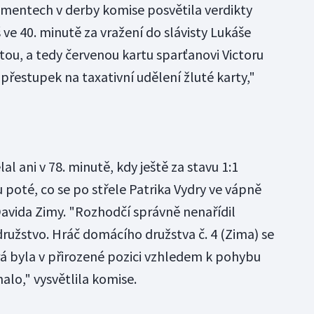
mentech v derby komise posvětila verdikty
 ve 40. minutě za vražení do slávisty Lukáše
tou, a tedy červenou kartu sparťanovi Victoru
přestupek na taxativní udělení žluté karty,"
l ani v 78. minutě, kdy ještě za stavu 1:1
 poté, co se po střele Patrika Vydry ve vápně
avida Zimy. "Rozhodčí správně nenařídil
družstvo. Hráč domácího družstva č. 4 (Zima) se
rá byla v přirozené pozici vzhledem k pohybu
alo," vysvětlila komise.