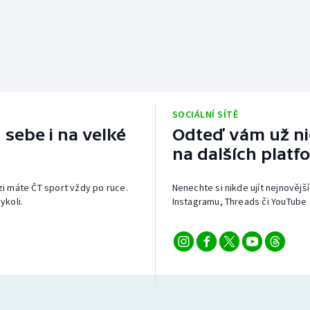
SOCIÁLNÍ SÍTĚ
 sebe i na velké
Odteď vám už nic
na dalších platf
izi máte ČT sport vždy po ruce.
Nenechte si nikde ujít nejnovější
ykoli.
Instagramu, Threads či YouTube 