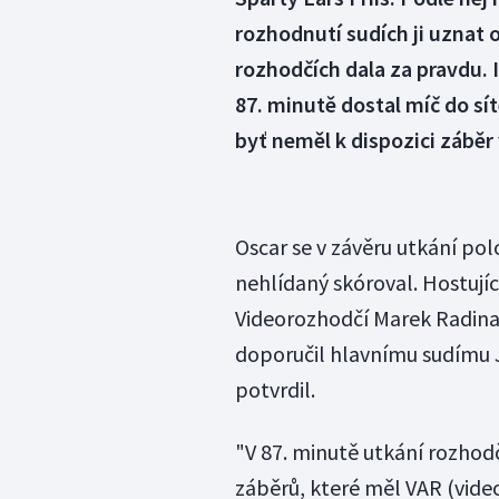
rozhodnutí sudích ji uznat 
rozhodčích dala za pravdu. 
87. minutě dostal míč do sí
byť neměl k dispozici záběr 
Oscar se v závěru utkání pol
nehlídaný skóroval. Hostující
Videorozhodčí Marek Radin
doporučil hlavnímu sudímu 
potvrdil.
"V 87. minutě utkání rozhod
záběrů, které měl VAR (video