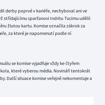
dil derby poprvé v kariéře, nechyboval ani ve
ž střídajícímu sparťanovi Indritu Tucimu udělil
ěru žlutou kartu. Komise označila zákrok za
ře, za které je napomenutí podle ní
uálu se komise vyjadřuje vždy ke čtyřem
 kola, které vyberou média. Novináři tentokrát
by. Další situace komise veřejně nekomentuje a