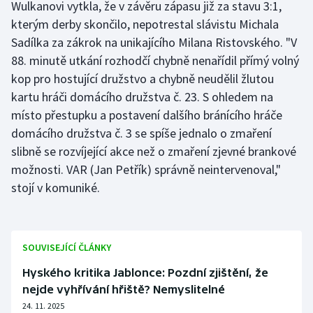
Wulkanovi vytkla, že v závěru zápasu již za stavu 3:1,
Olympijské hry
kterým derby skončilo, nepotrestal slávistu Michala
Sadílka za zákrok na unikajícího Milana Ristovského. "V
Parasport
88. minutě utkání rozhodčí chybně nenařídil přímý volný
kop pro hostující družstvo a chybně neudělil žlutou
Plavání
kartu hráči domácího družstva č. 23. S ohledem na
místo přestupku a postavení dalšího bránícího hráče
Plážový volejbal
domácího družstva č. 3 se spíše jednalo o zmaření
slibně se rozvíjející akce než o zmaření zjevné brankové
Ragby
možnosti. VAR (Jan Petřík) správně neintervenoval,"
stojí v komuniké.
Rychlobruslení
Rychlostní kanoistika
SOUVISEJÍCÍ ČLÁNKY
Short track
Hyského kritika Jablonce: Pozdní zjištění, že
Sportovní střelba
nejde vyhřívání hřiště? Nemyslitelné
24. 11. 2025