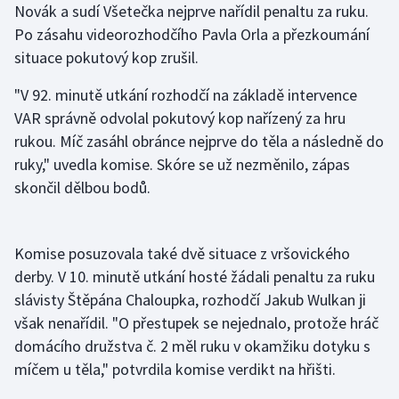
Novák a sudí Všetečka nejprve nařídil penaltu za ruku.
Po zásahu videorozhodčího Pavla Orla a přezkoumání
Gymnastika
situace pokutový kop zrušil.
Házená
"V 92. minutě utkání rozhodčí na základě intervence
VAR správně odvolal pokutový kop nařízený za hru
Jezdectví
rukou. Míč zasáhl obránce nejprve do těla a následně do
ruky," uvedla komise. Skóre se už nezměnilo, zápas
Judo
skončil dělbou bodů.
Krasobruslení
Komise posuzovala také dvě situace z vršovického
Lezení
derby. V 10. minutě utkání hosté žádali penaltu za ruku
Lyže a snowboard
slávisty Štěpána Chaloupka, rozhodčí Jakub Wulkan ji
však nenařídil. "O přestupek se nejednalo, protože hráč
Moderní pětiboj
domácího družstva č. 2 měl ruku v okamžiku dotyku s
míčem u těla," potvrdila komise verdikt na hřišti.
Motorsport