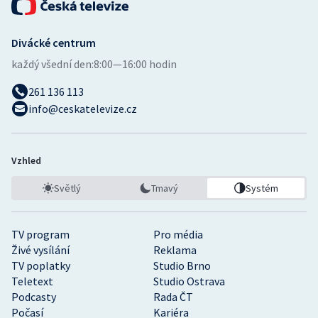
Divácké centrum
každý všední den:
8:00—16:00 hodin
261 136 113
info@ceskatelevize.cz
Vzhled
Světlý
Tmavý
Systém
TV program
Pro média
Živé vysílání
Reklama
TV poplatky
Studio Brno
Teletext
Studio Ostrava
Podcasty
Rada ČT
Počasí
Kariéra