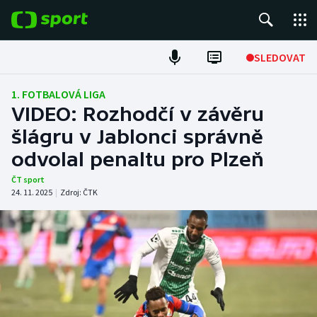
POPULÁRNÍ
SLEDOVAT
Fotbal
1. FOTBALOVÁ LIGA
VIDEO: Rozhodčí v závěru
Hokej
šlágru v Jablonci správně
odvolal penaltu pro Plzeň
Tenis
ČT sport
Atletika
24. 11. 2025
|
Zdroj:
ČTK
Cyklistika
DALŠÍ SPORTY
Americký fotbal
NEPŘEHLÉDNĚTE