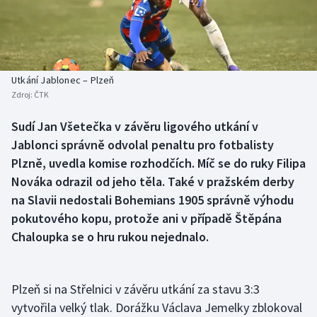
Baseball a softbal
Soutěže
Basketbal
Historické návraty
Biatlon
Aplikace ČT sport
Utkání Jablonec – Plzeň
Zdroj:
ČTK
Boby a skeleton
AZ kvíz
Sudí Jan Všetečka v závěru ligového utkání v
Jablonci správně odvolal penaltu pro fotbalisty
Box
Plzně, uvedla komise rozhodčích. Míč se do ruky Filipa
Curling
Nováka odrazil od jeho těla. Také v pražském derby
na Slavii nedostali Bohemians 1905 správně výhodu
Dostihy
pokutového kopu, protože ani v případě Štěpána
Chaloupka se o hru rukou nejednalo.
Florbal
Futsal
Plzeň si na Střelnici v závěru utkání za stavu 3:3
vytvořila velký tlak. Dorážku Václava Jemelky zblokoval
Golf