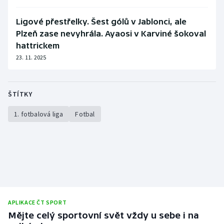
Stolní tenis
Ligové přestřelky. Šest gólů v Jablonci, ale
Triatlon
Plzeň zase nevyhrála. Ayaosi v Karviné šokoval
hattrickem
Veslování
23. 11. 2025
Vodní slalom
ŠTÍTKY
Volejbal
1. fotbalová liga
Fotbal
Ostatní
APLIKACE ČT SPORT
Mějte celý sportovní svět vždy u sebe i na