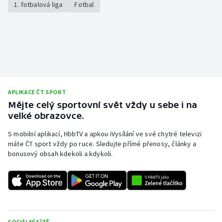
1. fotbalová liga
Fotbal
Stolní tenis
Triatlon
Veslování
Vodní slalom
APLIKACE ČT SPORT
Volejbal
Mějte celý sportovní svět vždy u sebe i na
velké obrazovce.
Ostatní
S mobilní aplikací, HbbTV a apkou iVysílání ve své chytré televizi
máte ČT sport vždy po ruce. Sledujte přímé přenosy, články a
bonusový obsah kdekoli a kdykoli.
SOCIÁLNÍ SÍTĚ