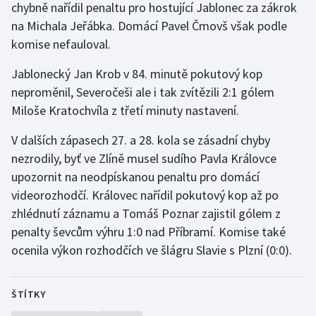
chybně nařídil penaltu pro hostující Jablonec za zákrok
Olympijské hry
na Michala Jeřábka. Domácí Pavel Čmovš však podle
komise nefauloval.
Parasport
Jablonecký Jan Krob v 84. minutě pokutový kop
Plavání
neproměnil, Severočeši ale i tak zvítězili 2:1 gólem
Miloše Kratochvíla z třetí minuty nastavení.
Plážový volejbal
V dalších zápasech 27. a 28. kola se zásadní chyby
Ragby
nezrodily, byť ve Zlíně musel sudího Pavla Královce
upozornit na neodpískanou penaltu pro domácí
Rychlobruslení
videorozhodčí. Královec nařídil pokutový kop až po
zhlédnutí záznamu a Tomáš Poznar zajistil gólem z
Rychlostní kanoistika
penalty ševcům výhru 1:0 nad Příbramí. Komise také
ocenila výkon rozhodčích ve šlágru Slavie s Plzní (0:0).
Short track
Sportovní střelba
ŠTÍTKY