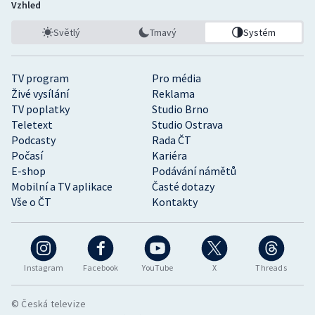
Vzhled
Světlý
Tmavý
Systém
TV program
Pro média
Živé vysílání
Reklama
TV poplatky
Studio Brno
Teletext
Studio Ostrava
Podcasty
Rada ČT
Počasí
Kariéra
E-shop
Podávání námětů
Mobilní a TV aplikace
Časté dotazy
Vše o ČT
Kontakty
Instagram
Facebook
YouTube
X
Threads
© Česká televize