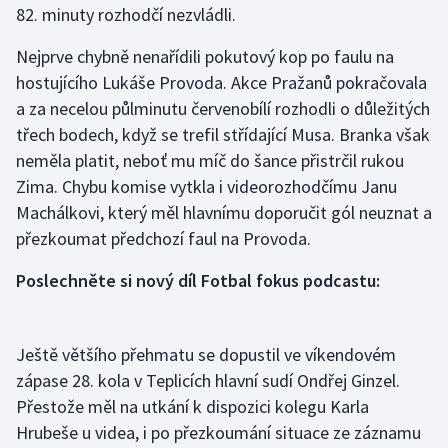
82. minuty rozhodčí nezvládli.
Gymnastika
Nejprve chybně nenařídili pokutový kop po faulu na
hostujícího Lukáše Provoda. Akce Pražanů pokračovala
Házená
a za necelou půlminutu červenobílí rozhodli o důležitých
třech bodech, když se trefil střídající Musa. Branka však
Jezdectví
neměla platit, neboť mu míč do šance přistrčil rukou
Zima. Chybu komise vytkla i videorozhodčímu Janu
Judo
Machálkovi, který měl hlavnímu doporučit gól neuznat a
přezkoumat předchozí faul na Provoda.
Krasobruslení
Poslechněte si nový díl Fotbal fokus podcastu:
Lezení
Lyže a snowboard
Ještě většího přehmatu se dopustil ve víkendovém
zápase 28. kola v Teplicích hlavní sudí Ondřej Ginzel.
Moderní pětiboj
Přestože měl na utkání k dispozici kolegu Karla
Motorsport
Hrubeše u videa, i po přezkoumání situace ze záznamu