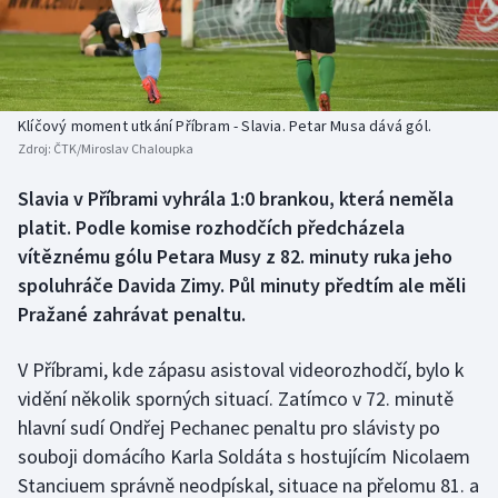
Baseball a softbal
Soutěže
Basketbal
Historické návraty
Biatlon
Aplikace ČT sport
Klíčový moment utkání Příbram - Slavia. Petar Musa dává gól.
Zdroj:
ČTK/Miroslav Chaloupka
Boby a skeleton
AZ kvíz
Slavia v Příbrami vyhrála 1:0 brankou, která neměla
platit. Podle komise rozhodčích předcházela
Box
vítěznému gólu Petara Musy z 82. minuty ruka jeho
Curling
spoluhráče Davida Zimy. Půl minuty předtím ale měli
Pražané zahrávat penaltu.
Dostihy
V Příbrami, kde zápasu asistoval videorozhodčí, bylo k
Florbal
vidění několik sporných situací. Zatímco v 72. minutě
hlavní sudí Ondřej Pechanec penaltu pro slávisty po
Futsal
souboji domácího Karla Soldáta s hostujícím Nicolaem
Stanciuem správně neodpískal, situace na přelomu 81. a
Golf