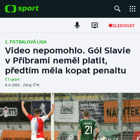
POPULÁRNÍ
SLEDOVAT
Fotbal
1. FOTBALOVÁ LIGA
Video nepomohlo. Gól Slavie
Hokej
v Příbrami neměl platit,
předtím měla kopat penaltu
Tenis
ČT sport
Atletika
8. 6. 2020
|
Zdroj:
ČTK
Cyklistika
DALŠÍ SPORTY
Americký fotbal
NEPŘEHLÉDNĚTE