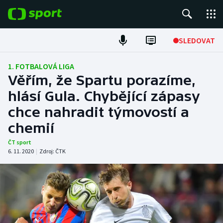
POPULÁRNÍ
SLEDOVAT
Fotbal
1. FOTBALOVÁ LIGA
Věřím, že Spartu porazíme,
Hokej
hlásí Gula. Chybějící zápasy
chce nahradit týmovostí a
Tenis
chemií
Atletika
ČT sport
6. 11. 2020
|
Zdroj:
ČTK
Cyklistika
DALŠÍ SPORTY
Americký fotbal
NEPŘEHLÉDNĚTE