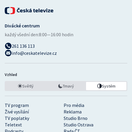
Divácké centrum
každý všední den:
8:00—16:00 hodin
261 136 113
info@ceskatelevize.cz
Vzhled
Světlý
Tmavý
Systém
TV program
Pro média
Živé vysílání
Reklama
TV poplatky
Studio Brno
Teletext
Studio Ostrava
Podcasty
Rada ČT