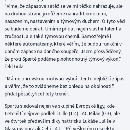
"Víme, že zápasová zátěž se velmi těžko nahrazuje, ale
na druhou stranu ji můžeme nahradit emocemi,
Gymnastika
nasazením, nastavením a týmovým duchem. O tyto věci
Házená
se budeme opírat. Umíme přidat nejen vlastní talent a
zručnost, ale také týmovou chemii. Samozřejmě i
Jezdectví
některé automatismy, které věřím, že budou funkční v
daném zápase na daného soupeře. Jsem přesvědčený,
Judo
že proti Spartě podáme plnohodnotný týmový výkon,"
řekl Gula.
Krasobruslení
"Máme obrovskou motivaci vyhrát tento nejbližší zápas
Lezení
a věřím, že to zvládneme bez ohledu na okolnosti,"
přidal pětačtyřicetiletý trenér.
Lyže a snowboard
Spartu sledoval nejen ve skupině Evropské ligy, kde
Moderní pětiboj
Letenští nejprve podlehli Lille (1:4) i AC Milán (0:3), ale
ve čtvrtek především díky hattricku Lukáše Juliše v
Motorsport
Glasgow porazili Celtic 4:1. "Při veškerém respektu