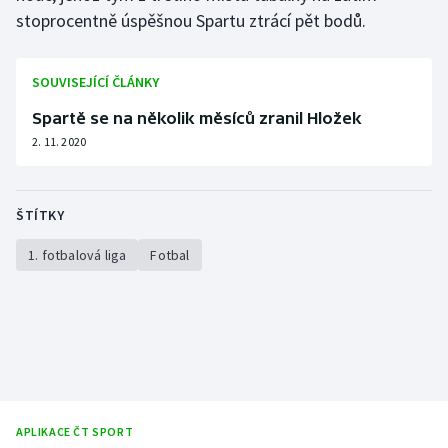
Stolní tenis
stoprocentně úspěšnou Spartu ztrácí pět bodů.
Triatlon
SOUVISEJÍCÍ ČLÁNKY
Veslování
Spartě se na několik měsíců zranil Hložek
2. 11. 2020
Vodní slalom
Volejbal
ŠTÍTKY
Ostatní
1. fotbalová liga
Fotbal
APLIKACE ČT SPORT