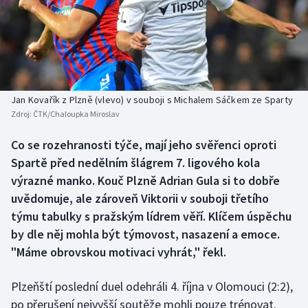
Baseball a softbal
Soutěže
Basketbal
Historické návraty
Biatlon
Aplikace ČT sport
Jan Kovařík z Plzně (vlevo) v souboji s Michalem Sáčkem ze Sparty
Boby a skeleton
AZ kvíz
Zdroj:
ČTK/Chaloupka Miroslav
Box
Co se rozehranosti týče, mají jeho svěřenci oproti
Spartě před nedělním šlágrem 7. ligového kola
Curling
výrazné manko. Kouč Plzně Adrian Gula si to dobře
uvědomuje, ale zároveň Viktorii v souboji třetího
Dostihy
týmu tabulky s pražským lídrem věří. Klíčem úspěchu
by dle něj mohla být týmovost, nasazení a emoce.
Florbal
"Máme obrovskou motivaci vyhrát," řekl.
Futsal
Plzeňští poslední duel odehráli 4. října v Olomouci (2:2),
po přerušení nejvyšší soutěže mohli pouze trénovat.
Golf