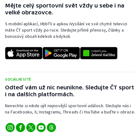
Stolní tenis
Mějte celý sportovní svět vždy u sebe i na
velké obrazovce.
Triatlon
S mobilní aplikací, HbbTV a apkou iVysílání ve své chytré televizi
máte ČT sport vždy po ruce. Sledujte přímé přenosy, články a
Veslování
bonusový obsah kdekoli a kdykoli.
Vodní slalom
Volejbal
Ostatní
SOCIÁLNÍ SÍTĚ
Odteď vám už nic neunikne. Sledujte ČT sport
i na dalších platformách.
Nenechte si nikde ujít nejnovější sportovní události. Sledujte nás i
na Facebooku, X, Instagramu, Threads či YouTube a buďte v obraze.