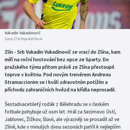
Baseball a softbal
Soutěže
Basketbal
Historické návraty
Biatlon
Aplikace ČT sport
Vukadin Vukadinovič
Zdroj:
ČTK/Paprskář Pavel
Boby a skeleton
AZ kvíz
Zlín - Srb Vukadin Vukadinovič se vrací do Zlína, kam
míří na roční hostování bez opce ze Sparty. Do
Box
pražského týmu přitom právě ze Zlína přestoupil
Curling
teprve v květnu. Pod novým trenérem Andreou
Stramaccionim se i kvůli zdravotním potížím a
Dostihy
příchodu zahraničních hvězd na křídla neprosadil.
Florbal
Šestadvacetiletý rodák z Bělehradu se v českém
fotbale pohybuje už osm let. Hrál za Sezimovo Ústí,
Futsal
Jablonec, Žižkov, Slavii, ale výrazněji se prosadil až ve
Zlíně, kde v minulých dvou sezonách patřil k nejlepším
Golf