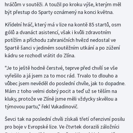
hráčům v soutěži. A toužil po kroku výše, kterým měl
být přestup do Sparty oznámený na konci května.
Gymnastika
Křídelní hráč, který má v lize na kontě 85 startů, osm
Házená
gólů a dvanáct asistencí, však i kvůli zdravotním
potížím a příchodu zahraničních hvězd nedostal ve
Jezdectví
Spartě šanci v jediném soutěžním utkání a po zúžení
kádru se rozhodl vrátit do Zlína.
Judo
"Je to ještě hodně čerstvé, teprve před chvílí se vše
Krasobruslení
vyřešilo a já jsem za to moc rád. Trvalo to dlouho a
vůbec jsem nevěděl do poslední chvíle, jak to dopadne.
Lezení
Mám z toho velmi dobrý pocit a teď už se těším na
kluky, protože ve Zlíně jsme měli vždycky skvělou a
Lyže a snowboard
týmovou partu," řekl Vukadinovič.
Moderní pětiboj
Ševci tak na poslední chvíli získali třetí ofenzivní posilu
pro boje v Evropské lize. Ve čtvrtek dorazili záložníci
Motorsport