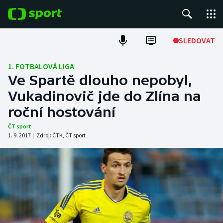
POPULÁRNÍ
SLEDOVAT
Fotbal
1. FOTBALOVÁ LIGA
Ve Spartě dlouho nepobyl,
Hokej
Vukadinovič jde do Zlína na
roční hostování
Tenis
ČT sport
Atletika
1. 9. 2017
|
Zdroj:
ČTK
,
ČT sport
Cyklistika
DALŠÍ SPORTY
Americký fotbal
NEPŘEHLÉDNĚTE