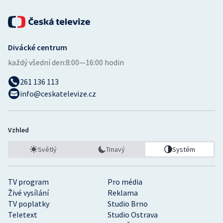
Divácké centrum
každý všední den:
8:00—16:00 hodin
261 136 113
info@ceskatelevize.cz
Vzhled
Světlý
Tmavý
Systém
TV program
Pro média
Živé vysílání
Reklama
TV poplatky
Studio Brno
Teletext
Studio Ostrava