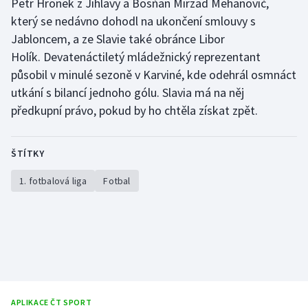
Petr Hronek z Jihlavy a Bosňan Mirzad Mehanovič,
který se nedávno dohodl na ukončení smlouvy s
Olympijské hry
Jabloncem, a ze Slavie také obránce Libor
Parasport
Holík. Devatenáctiletý mládežnický reprezentant
působil v minulé sezoně v Karviné, kde odehrál osmnáct
Plavání
utkání s bilancí jednoho gólu. Slavia má na něj
předkupní právo, pokud by ho chtěla získat zpět.
Plážový volejbal
Ragby
ŠTÍTKY
1. fotbalová liga
Fotbal
Rychlobruslení
Rychlostní kanoistika
Short track
Sportovní střelba
APLIKACE ČT SPORT