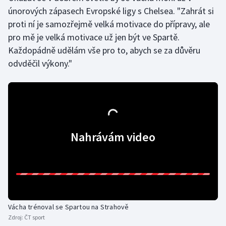
Stolní tenis
únorových zápasech Evropské ligy s Chelsea. "Zahrát si
proti ní je samozřejmě velká motivace do přípravy, ale
Triatlon
pro mě je velká motivace už jen být ve Spartě.
Každopádně udělám vše pro to, abych se za důvěru
Veslování
odvděčil výkony."
Vodní slalom
Volejbal
Ostatní
Nahrávám video
Vácha trénoval se Spartou na Strahově
Zdroj:
ČT sport