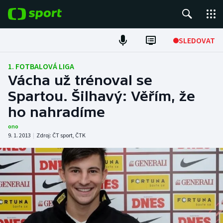
POPULÁRNÍ
SLEDOVAT
Fotbal
1. FOTBALOVÁ LIGA
Vácha už trénoval se
Hokej
Spartou. Šilhavý: Věřím, že
ho nahradíme
Tenis
ono
Atletika
9. 1. 2013
|
Zdroj:
ČT sport
,
ČTK
Cyklistika
DALŠÍ SPORTY
Americký fotbal
NEPŘEHLÉDNĚTE