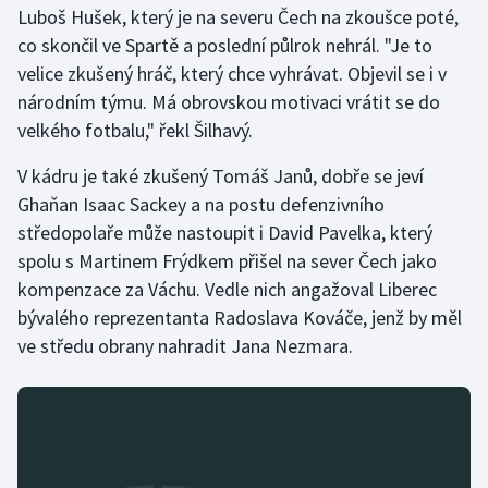
Luboš Hušek, který je na severu Čech na zkoušce poté,
co skončil ve Spartě a poslední půlrok nehrál. "Je to
Gymnastika
velice zkušený hráč, který chce vyhrávat. Objevil se i v
národním týmu. Má obrovskou motivaci vrátit se do
Házená
velkého fotbalu," řekl Šilhavý.
Jezdectví
V kádru je také zkušený Tomáš Janů, dobře se jeví
Ghaňan Isaac Sackey a na postu defenzivního
Judo
středopolaře může nastoupit i David Pavelka, který
spolu s Martinem Frýdkem přišel na sever Čech jako
Krasobruslení
kompenzace za Váchu. Vedle nich angažoval Liberec
Lezení
bývalého reprezentanta Radoslava Kováče, jenž by měl
ve středu obrany nahradit Jana Nezmara.
Lyže a snowboard
Moderní pětiboj
Motorsport