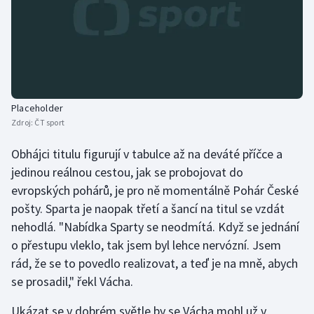
Olympijské hry
Parasport
Plavání
Placeholder
Plážový volejbal
Zdroj:
ČT sport
Obhájci titulu figurují v tabulce až na deváté příčce a
Ragby
jedinou reálnou cestou, jak se probojovat do
evropských pohárů, je pro ně momentálně Pohár České
Rychlobruslení
pošty. Sparta je naopak třetí a šancí na titul se vzdát
Rychlostní kanoistika
nehodlá. "Nabídka Sparty se neodmítá. Když se jednání
o přestupu vleklo, tak jsem byl lehce nervózní. Jsem
Short track
rád, že se to povedlo realizovat, a teď je na mně, abych
se prosadil," řekl Vácha.
Sportovní střelba
Ukázat se v dobrém světle by se Vácha mohl už v