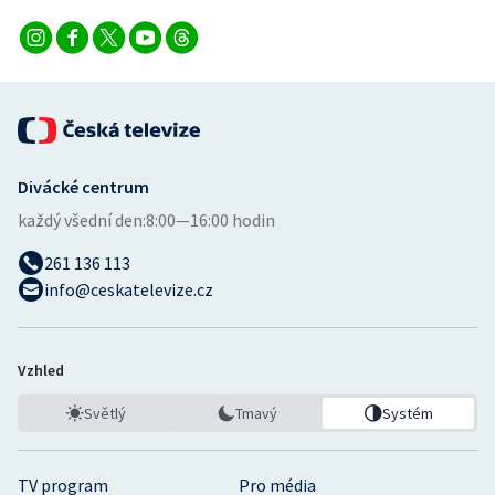
Divácké centrum
každý všední den:
8:00—16:00 hodin
261 136 113
info@ceskatelevize.cz
Vzhled
Světlý
Tmavý
Systém
TV program
Pro média