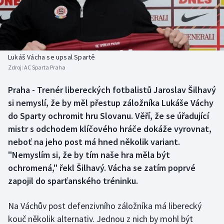
Baseball a softbal
Soutěže
Basketbal
Historické návraty
Biatlon
Aplikace ČT sport
Lukáš Vácha se upsal Spartě
Zdroj:
AC Sparta Praha
Boby a skeleton
AZ kvíz
Praha - Trenér libereckých fotbalistů Jaroslav Šilhavý
si nemyslí, že by měl přestup záložníka Lukáše Váchy
Box
do Sparty ochromit hru Slovanu. Věří, že se úřadující
Curling
mistr s odchodem klíčového hráče dokáže vyrovnat,
neboť na jeho post má hned několik variant.
Dostihy
"Nemyslím si, že by tím naše hra měla být
ochromená," řekl Šilhavý. Vácha se zatím poprvé
Florbal
zapojil do sparťanského tréninku.
Futsal
Na Váchův post defenzivního záložníka má liberecký
kouč několik alternativ. Jednou z nich by mohl být
Golf