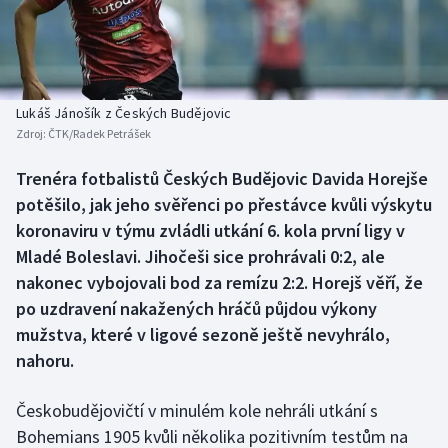
Baseball a softbal
Soutěže
Basketbal
Historické návraty
Biatlon
Aplikace ČT sport
Lukáš Jánošík z Českých Budějovic
Zdroj:
ČTK/Radek Petrášek
Boby a skeleton
AZ kvíz
Trenéra fotbalistů Českých Budějovic Davida Horejše
potěšilo, jak jeho svěřenci po přestávce kvůli výskytu
Box
koronaviru v týmu zvládli utkání 6. kola první ligy v
Curling
Mladé Boleslavi. Jihočeši sice prohrávali 0:2, ale
nakonec vybojovali bod za remízu 2:2. Horejš věří, že
Dostihy
po uzdravení nakažených hráčů půjdou výkony
mužstva, které v ligové sezoně ještě nevyhrálo,
Florbal
nahoru.
Futsal
Českobudějovičtí v minulém kole nehráli utkání s
Bohemians 1905 kvůli několika pozitivním testům na
Golf