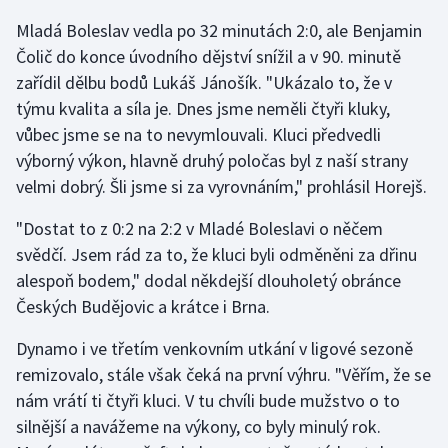
Mladá Boleslav vedla po 32 minutách 2:0, ale Benjamin
Olympijské hry
Čolič do konce úvodního dějství snížil a v 90. minutě
Parasport
zařídil dělbu bodů Lukáš Jánošík. "Ukázalo to, že v
týmu kvalita a síla je. Dnes jsme neměli čtyři kluky,
Plavání
vůbec jsme se na to nevymlouvali. Kluci předvedli
výborný výkon, hlavně druhý poločas byl z naší strany
Plážový volejbal
velmi dobrý. Šli jsme si za vyrovnáním," prohlásil Horejš.
Ragby
"Dostat to z 0:2 na 2:2 v Mladé Boleslavi o něčem
svědčí. Jsem rád za to, že kluci byli odměněni za dřinu
Rychlobruslení
alespoň bodem," dodal někdejší dlouholetý obránce
Českých Budějovic a krátce i Brna.
Rychlostní kanoistika
Dynamo i ve třetím venkovním utkání v ligové sezoně
Short track
remizovalo, stále však čeká na první výhru. "Věřím, že se
nám vrátí ti čtyři kluci. V tu chvíli bude mužstvo o to
Sportovní střelba
silnější a navážeme na výkony, co byly minulý rok.