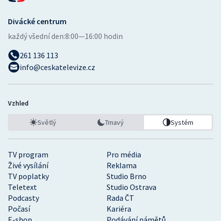
Divácké centrum
každý všední den:
8:00—16:00 hodin
261 136 113
info@ceskatelevize.cz
Vzhled
Světlý
Tmavý
Systém
TV program
Pro média
Živé vysílání
Reklama
TV poplatky
Studio Brno
Teletext
Studio Ostrava
Podcasty
Rada ČT
Počasí
Kariéra
E-shop
Podávání námětů