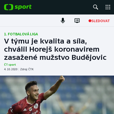
POPULÁRNÍ
SLEDOVAT
Fotbal
1. FOTBALOVÁ LIGA
V týmu je kvalita a síla,
Hokej
chválil Horejš koronavirem
zasažené mužstvo Budějovic
Tenis
ČT sport
Atletika
4. 10. 2020
|
Zdroj:
ČTK
Cyklistika
DALŠÍ SPORTY
Americký fotbal
NEPŘEHLÉDNĚTE