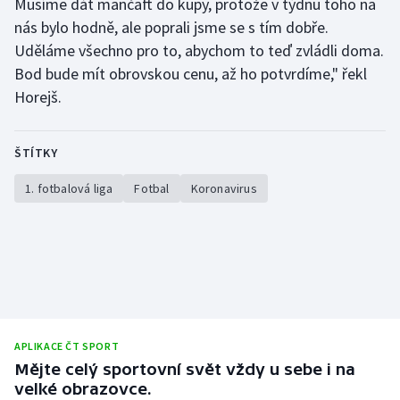
Musíme dát mančaft do kupy, protože v týdnu toho na
Stolní tenis
nás bylo hodně, ale poprali jsme se s tím dobře.
Uděláme všechno pro to, abychom to teď zvládli doma.
Triatlon
Bod bude mít obrovskou cenu, až ho potvrdíme," řekl
Horejš.
Veslování
Vodní slalom
ŠTÍTKY
Volejbal
1. fotbalová liga
Fotbal
Koronavirus
Ostatní
APLIKACE ČT SPORT
Mějte celý sportovní svět vždy u sebe i na
velké obrazovce.