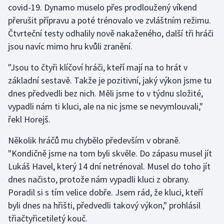
covid-19. Dynamo muselo přes prodloužený víkend
přerušit přípravu a poté trénovalo ve zvláštním režimu.
Gymnastika
Čtvrteční testy odhalily nově nakaženého, další tři hráči
jsou navíc mimo hru kvůli zranění.
Házená
"Jsou to čtyři klíčoví hráči, kteří mají na to hrát v
Jezdectví
základní sestavě. Takže je pozitivní, jaký výkon jsme tu
dnes předvedli bez nich. Měli jsme to v týdnu složité,
Judo
vypadli nám ti kluci, ale na nic jsme se nevymlouvali,"
řekl Horejš.
Krasobruslení
Několik hráčů mu chybělo především v obraně.
Lezení
"Kondičně jsme na tom byli skvěle. Do zápasu musel jít
Lukáš Havel, který 14 dní netrénoval. Musel do toho jít
Lyže a snowboard
dnes načisto, protože nám vypadli kluci z obrany.
Moderní pětiboj
Poradil si s tím velice dobře. Jsem rád, že kluci, kteří
byli dnes na hřišti, předvedli takový výkon," prohlásil
Motorsport
třiačtyřicetiletý kouč.