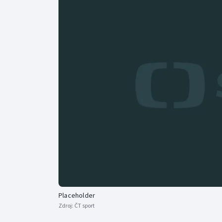
Curling
Dostihy
Florbal
Futsal
Golf
Gymnastika
Placeholder
Zdroj:
ČT sport