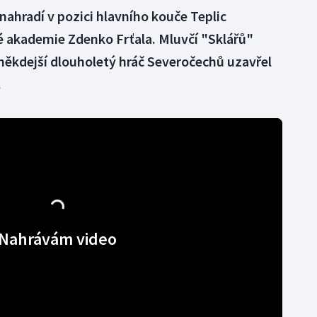
nahradí v pozici hlavního kouče Teplic
é akademie Zdenko Frťala. Mluvčí "Sklářů"
někdejší dlouholetý hráč Severočechů uzavřel
.
Nahrávám video