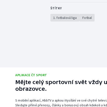
ŠTÍTKY
1. fotbalová liga
Fotbal
APLIKACE ČT SPORT
Mějte celý sportovní svět vždy u
obrazovce.
S mobilní aplikací, HbbTV a apkou iVysílání ve své chytré telev
Sledujte přímé přenosy, články a bonusový obsah kdekoli a kd