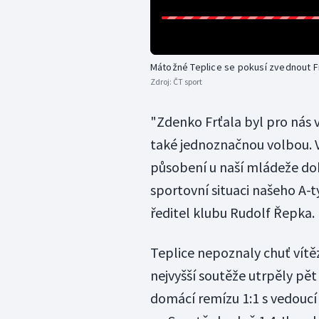
Mátožné Teplice se pokusí zvednout F
Zdroj:
ČT sport
"Zdenko Frťala byl pro nás 
také jednoznačnou volbou. V
působení u naší mládeže dok
sportovní situaci našeho A-
ředitel klubu Rudolf Řepka.
Teplice nepoznaly chuť vítězs
nejvyšší soutěže utrpěly pět
domácí remízu 1:1 s vedoucí 