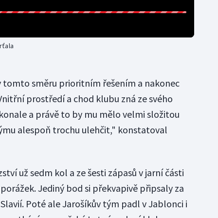
rťala
v tomto směru prioritním řešením a nakonec
nitřní prostředí a chod klubu zná ze svého
onale a právě to by mu mělo velmi složitou
týmu alespoň trochu ulehčit," konstatoval
tví už sedm kol a ze šesti zápasů v jarní části
 porážek. Jediný bod si překvapivě připsaly za
Slavií. Poté ale Jarošíkův tým padl v Jablonci i