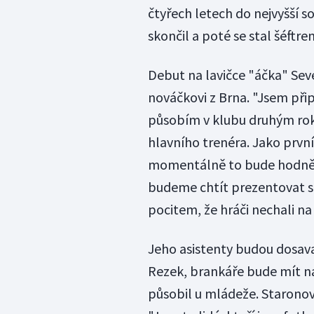
čtyřech letech do nejvyšší s
skončil a poté se stal šéftr
Debut na lavičce "áčka" Sev
nováčkovi z Brna. "Jsem při
působím v klubu druhým roke
hlavního trenéra. Jako první
momentálně to bude hodně 
budeme chtít prezentovat st
pocitem, že hráči nechali na 
Jeho asistenty budou dosavad
Rezek, brankáře bude mít na
působil u mládeže. Starono