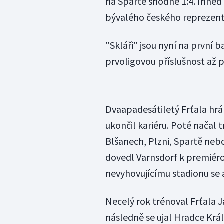
na Spartě shodně 1:4. Ihned
bývalého českého reprezenta
"Skláři" jsou nyní na první b
prvoligovou příslušnost až p
Dvaapadesátiletý Frťala hrál
ukončil kariéru. Poté načal 
Blšanech, Plzni, Spartě nebo
dovedl Varnsdorf k premiéro
nevyhovujícímu stadionu se al
Necelý rok trénoval Frťala J
následně se ujal Hradce Krá