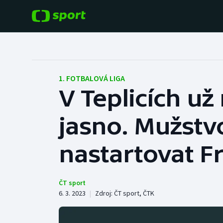
POPULÁRNÍ
DALŠÍ SPORTY
Fotbal
Americký fotbal
1. FOTBALOVÁ LIGA
V Teplicích už
Hokej
Baseball a softbal
jasno. Mužstv
Tenis
Basketbal
Atletika
nastartovat Fr
Biatlon
Cyklistika
Boby a skeleton
ČT sport
6. 3. 2023
|
Zdroj:
ČT sport
,
ČTK
Box