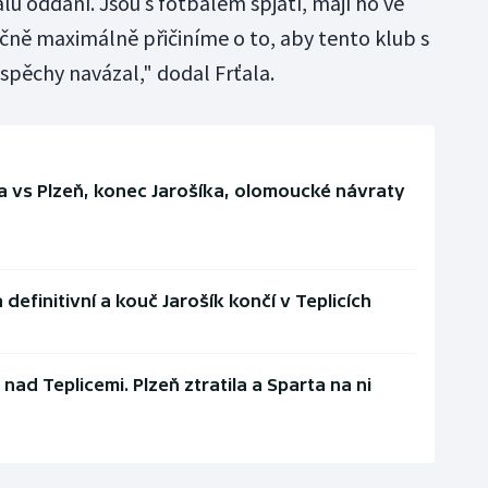
balu oddaní. Jsou s fotbalem spjatí, mají ho ve
ečně maximálně přičiníme o to, aby tento klub s
úspěchy navázal," dodal Frťala.
ia vs Plzeň, konec Jarošíka, olomoucké návraty
definitivní a kouč Jarošík končí v Teplicích
nad Teplicemi. Plzeň ztratila a Sparta na ni