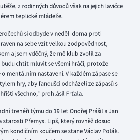
outěže, z rodinných důvodů však na jejich lavičce
enérem teplické mládeže.
eročechů si odbyde v neděli doma proti
praven na sebe vzít velkou zodpovědnost,
m a jsem vděčný, že mě klub zvolil za
 budu chtít mluvit se všemi hráči, protože
o mentálním nastavení. V každém zápase se
ylem hry, aby fanoušci odcházeli ze zápasů s
hřišti všechno," prohlásil Frťala.
ní trenéři týmu do 19 let Ondřej Prášil a Jan
 starosti Přemysl Lipš, který rovněž dosud
vým kondičním koučem se stane Václav Polák.