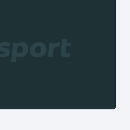
Moderní pětiboj
Triatlon
Motorsport
Veslování
Olympijské hry
Vodní slalom
Parasport
Volejbal
Plavání
Ostatní
Plážový volejbal