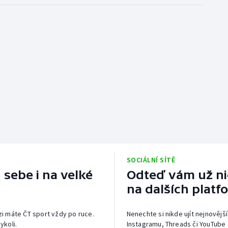
SOCIÁLNÍ SÍTĚ
 sebe i na velké
Odteď vám už nic
na dalších platf
izi máte ČT sport vždy po ruce.
Nenechte si nikde ujít nejnovější
ykoli.
Instagramu, Threads či YouTube 