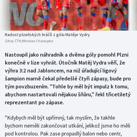
Baseball a softbal
Soutěže
Basketbal
Historické návraty
Biatlon
Aplikace ČT sport
Radost plzeňských hráčů z gólu Matěje Vydry
Zdroj:
ČTK/Miroslav Chaloupka
Boby a skeleton
AZ kvíz
Nastoupil jako náhradník a dvěma góly pomohl Plzni
konečně v lize vyhrát. Útočník Matěj Vydra věří, že
Box
výhra 3:2 nad Jabloncem, na niž úřadující ligový
Curling
šampion marně čekal předešlé čtyři zápasy, bude pro
tým povzbuzením. "Tohle by měl být impulz k tomu,
Dostihy
abychom nastartovali nějakou šňůru," řekl třicetiletý
reprezentant po zápase.
Florbal
"Kdybych měl být upřímný, tak myslím, že takhle
Futsal
bychom neměli zakončovat utkání, jelikož jsme ho měli
pod kontrolou. Pak zase propadlý balon nebo centr,
Golf