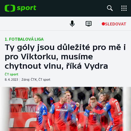
POPULÁRNÍ
SLEDOVAT
Fotbal
1. FOTBALOVÁ LIGA
Ty góly jsou důležité pro mě i
Hokej
pro Viktorku, musíme
chytnout vlnu, říká Vydra
Tenis
ČT sport
Atletika
8. 4. 2023
|
Zdroj:
ČTK
,
ČT sport
Cyklistika
DALŠÍ SPORTY
Americký fotbal
NEPŘEHLÉDNĚTE