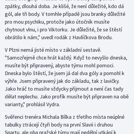
zpátky, dlouhá doba. Je klišé, že není důležité, kdo dá
Olympijské hry
gól, ale tři body. V tomhle případě jsou branky důležité
pro mou psychiku, protože jako útočník musíte
Parasport
chytnout vlnu, i pro Viktorku. Je důležité, že se štěstí
obrátilo k nám," uvedl rodák z Havlíčkova Brodu.
Plavání
V Plzni nemá jisté místo v základní sestavě.
Plážový volejbal
"Samozřejmě chce hrát každý. Když to nevyšlo dneska,
musíte být připravený, abyste týmu mohl pomoci.
Ragby
Dneska bylo štěstí, že jsem já dal dva góly a pomohl k
výhře. Jsem připravený jak do základu, tak z lavičky.
Rychlobruslení
Jako hráč to musíte vždycky přijmout a není čas tady
Rychlostní kanoistika
dělat neplechu. Jako profík musíte být připraven na obě
varianty," prohlásil Vydra.
Short track
Svěřenci trenéra Michala Bílka z třetího místa neúplné
Sportovní střelba
tabulky ztrácejí čtyři body na první Slavii i druhou
Spartu, ale oba pražské týmy mají nedělní utkání k