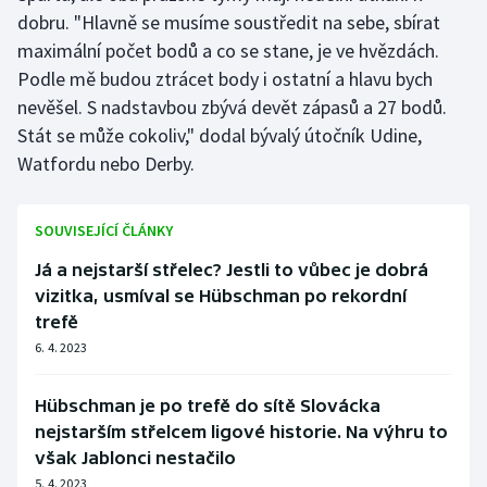
Stolní tenis
dobru. "Hlavně se musíme soustředit na sebe, sbírat
maximální počet bodů a co se stane, je ve hvězdách.
Triatlon
Podle mě budou ztrácet body i ostatní a hlavu bych
nevěšel. S nadstavbou zbývá devět zápasů a 27 bodů.
Veslování
Stát se může cokoliv," dodal bývalý útočník Udine,
Watfordu nebo Derby.
Vodní slalom
Volejbal
SOUVISEJÍCÍ ČLÁNKY
Já a nejstarší střelec? Jestli to vůbec je dobrá
Ostatní
vizitka, usmíval se Hübschman po rekordní
trefě
6. 4. 2023
Hübschman je po trefě do sítě Slovácka
nejstarším střelcem ligové historie. Na výhru to
však Jablonci nestačilo
5. 4. 2023