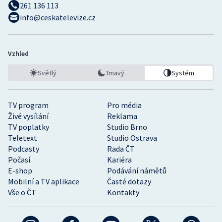
261 136 113
info@ceskatelevize.cz
Vzhled
Světlý
Tmavý
Systém
TV program
Pro média
Živé vysílání
Reklama
TV poplatky
Studio Brno
Teletext
Studio Ostrava
Podcasty
Rada ČT
Počasí
Kariéra
E-shop
Podávání námětů
Mobilní a TV aplikace
Časté dotazy
Vše o ČT
Kontakty