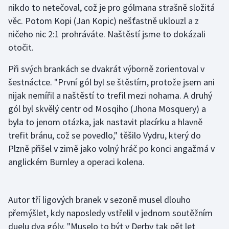
nikdo to netečoval, což je pro gólmana strašně složitá
věc. Potom Kopi (Jan Kopic) nešťastně uklouzl a z
Gymnastika
ničeho nic 2:1 prohráváte. Naštěstí jsme to dokázali
otočit.
Házená
Při svých brankách se dvakrát výborně zorientoval v
Jezdectví
šestnáctce. "První gól byl se štěstím, protože jsem ani
nijak nemířil a naštěstí to trefil mezi nohama. A druhý
Judo
gól byl skvělý centr od Mosqiho (Jhona Mosquery) a
byla to jenom otázka, jak nastavit placírku a hlavně
Krasobruslení
trefit bránu, což se povedlo," těšilo Vydru, který do
Lezení
Plzně přišel v zimě jako volný hráč po konci angažmá v
anglickém Burnley a operaci kolena.
Lyže a snowboard
Moderní pětiboj
Autor tří ligových branek v sezoně musel dlouho
přemýšlet, kdy naposledy vstřelil v jednom soutěžním
Motorsport
duelu dva góly. "Muselo to být v Derby tak pět let