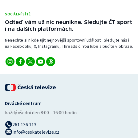
Stolní tenis
SOCIÁLNÍ SÍTĚ
Triatlon
Odteď vám už nic neunikne. Sledujte ČT sport
i na dalších platformách.
Veslování
Nenechte si nikde ujít nejnovější sportovní události. Sledujte nás i
na Facebooku, X, Instagramu, Threads či YouTube a buďte v obraze.
Vodní slalom
Volejbal
Ostatní
Divácké centrum
každý všední den:
8:00—16:00 hodin
261 136 113
info@ceskatelevize.cz