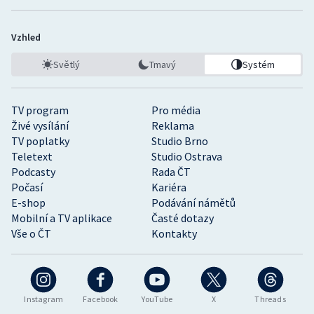
Vzhled
Světlý
Tmavý
Systém
TV program
Pro média
Živé vysílání
Reklama
TV poplatky
Studio Brno
Teletext
Studio Ostrava
Podcasty
Rada ČT
Počasí
Kariéra
E-shop
Podávání námětů
Mobilní a TV aplikace
Časté dotazy
Vše o ČT
Kontakty
Instagram
Facebook
YouTube
X
Threads