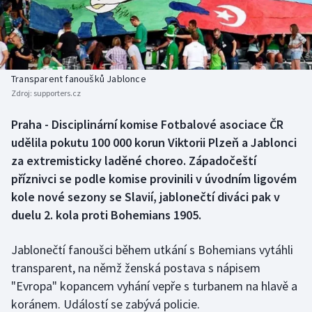
Baseball a softbal
Soutěže
Basketbal
Historické návraty
Biatlon
Aplikace ČT sport
Transparent fanoušků Jablonce
Zdroj:
supporters.cz
Boby a skeleton
AZ kvíz
Praha - Disciplinární komise Fotbalové asociace ČR
udělila pokutu 100 000 korun Viktorii Plzeň a Jablonci
Box
za extremisticky laděné choreo. Západočeští
Curling
příznivci se podle komise provinili v úvodním ligovém
kole nové sezony se Slavií, jablonečtí diváci pak v
Dostihy
duelu 2. kola proti Bohemians 1905.
Florbal
Jablonečtí fanoušci během utkání s Bohemians vytáhli
transparent, na němž ženská postava s nápisem
Futsal
"Evropa" kopancem vyhání vepře s turbanem na hlavě a
koránem. Událostí se zabývá policie.
Golf