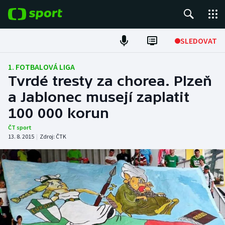
POPULÁRNÍ
SLEDOVAT
Fotbal
1. FOTBALOVÁ LIGA
Tvrdé tresty za chorea. Plzeň
Hokej
a Jablonec musejí zaplatit
100 000 korun
Tenis
ČT sport
Atletika
13. 8. 2015
|
Zdroj:
ČTK
Cyklistika
DALŠÍ SPORTY
Americký fotbal
NEPŘEHLÉDNĚTE