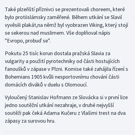
Také plzeňští příznivci se prezentovali choreem, které
Gymnastika
bylo protiislámsky zaměřené. Během utkání se Slavií
vyvěsili plakát,na němž byl vyobrazen Viking, který stojí
Házená
se sekerou nad muslimem. Vše doplňoval nápis
"Evropo, probuď se".
Jezdectví
Pokutu 25 tisíc korun dostala pražská Slavia za
Judo
vulgarity a použití pyrotechniky od části hostujících
fanoušků v zápase v Plzni. Komise také zahájila řízení s
Krasobruslení
Bohemians 1905 kvůli nesportovnímu chování části
domácích diváků v duelu s Olomoucí.
Lezení
Vyloučený Stanislav Hofmann ze Slovácka si v první lize
Lyže a snowboard
jedno soutěžní utkání nezahraje, v druhé nejvyšší
soutěži pak čeká Adama Kučeru z Vlašimi trest na dva
Moderní pětiboj
zápasy za surovou hru.
Motorsport