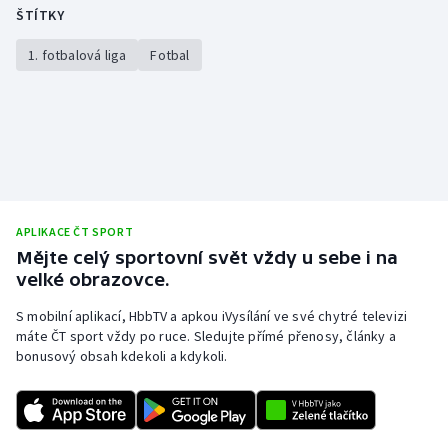
ŠTÍTKY
Olympijské hry
1. fotbalová liga
Fotbal
Parasport
Plavání
Plážový volejbal
Ragby
APLIKACE ČT SPORT
Mějte celý sportovní svět vždy u sebe i na
Rychlobruslení
velké obrazovce.
S mobilní aplikací, HbbTV a apkou iVysílání ve své chytré televizi
Rychlostní kanoistika
máte ČT sport vždy po ruce. Sledujte přímé přenosy, články a
bonusový obsah kdekoli a kdykoli.
Short track
Sportovní střelba