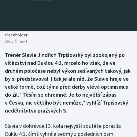
Baseball a softbal
Soutěže
Basketbal
Historické návraty
Biatlon
Aplikace ČT sport
Placeholder
Zdroj:
ČT sport
Boby a skeleton
AZ kvíz
Trenér Slavie Jindřich Trpišovský byl spokojený po
vítězství nad Duklou 4:1, mrzelo ho však, že ve
Box
druhém poločase nebyl výkon sešívaných takový, jak
Curling
by si představoval. I tak je ale rád, že Slavie hraje ve
velké formě, což týmu před derby vlévá optimismus
Dostihy
do žil. "Těším se ohromně. Je to největší zápas
v Česku, nic většího být nemůže," vyhlíží Trpišovský
Florbal
nedělní bitvu pražských S.
Futsal
Slavia v dohrávce 13. kola nejvyšší soutěže porazila
Duklu 4:1, čímž vyhrála sedmý z posledních osmi
Golf