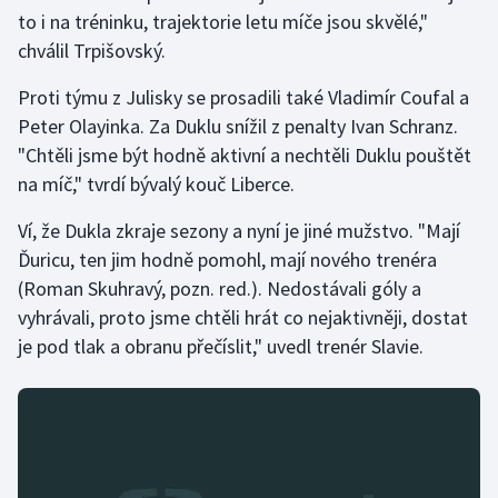
Stolní tenis
to i na tréninku, trajektorie letu míče jsou skvělé,"
chválil Trpišovský.
Triatlon
Proti týmu z Julisky se prosadili také Vladimír Coufal a
Veslování
Peter Olayinka. Za Duklu snížil z penalty Ivan Schranz.
"Chtěli jsme být hodně aktivní a nechtěli Duklu pouštět
Vodní slalom
na míč," tvrdí bývalý kouč Liberce.
Ví, že Dukla zkraje sezony a nyní je jiné mužstvo. "Mají
Volejbal
Ďuricu, ten jim hodně pomohl, mají nového trenéra
Ostatní
(Roman Skuhravý, pozn. red.). Nedostávali góly a
vyhrávali, proto jsme chtěli hrát co nejaktivněji, dostat
je pod tlak a obranu přečíslit," uvedl trenér Slavie.