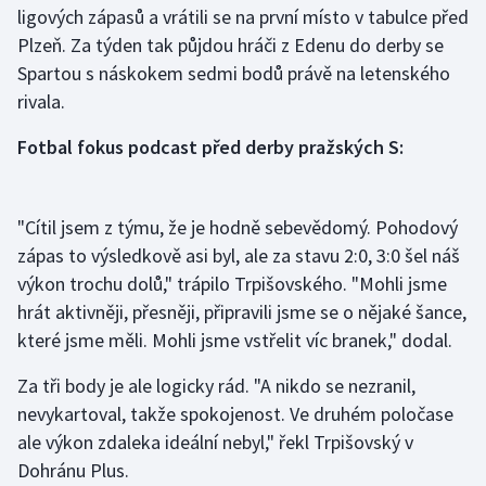
ligových zápasů a vrátili se na první místo v tabulce před
Plzeň. Za týden tak půjdou hráči z Edenu do derby se
Gymnastika
Spartou s náskokem sedmi bodů právě na letenského
rivala.
Házená
Fotbal fokus podcast před derby pražských S:
Jezdectví
Judo
"Cítil jsem z týmu, že je hodně sebevědomý. Pohodový
zápas to výsledkově asi byl, ale za stavu 2:0, 3:0 šel náš
Krasobruslení
výkon trochu dolů," trápilo Trpišovského. "Mohli jsme
hrát aktivněji, přesněji, připravili jsme se o nějaké šance,
Lezení
které jsme měli. Mohli jsme vstřelit víc branek," dodal.
Lyže a snowboard
Za tři body je ale logicky rád. "A nikdo se nezranil,
nevykartoval, takže spokojenost. Ve druhém poločase
Moderní pětiboj
ale výkon zdaleka ideální nebyl," řekl Trpišovský v
Motorsport
Dohránu Plus.