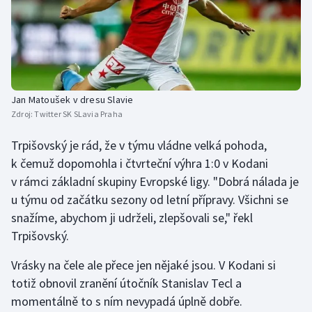
Jan Matoušek v dresu Slavie
Zdroj:
Twitter SK SLavia Praha
Trpišovský je rád, že v týmu vládne velká pohoda,
k čemuž dopomohla i čtvrteční výhra 1:0 v Kodani
v rámci základní skupiny Evropské ligy. "Dobrá nálada je
u týmu od začátku sezony od letní přípravy. Všichni se
snažíme, abychom ji udrželi, zlepšovali se," řekl
Trpišovský.
Vrásky na čele ale přece jen nějaké jsou. V Kodani si
totiž obnovil zranění útočník Stanislav Tecl a
momentálně to s ním nevypadá úplně dobře.