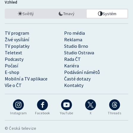
Vzhled
Světlý
Tmavý
Systém
TV program
Pro média
Živé vysílání
Reklama
TV poplatky
Studio Brno
Teletext
Studio Ostrava
Podcasty
Rada ČT
Počasí
Kariéra
E-shop
Podávání námětů
Mobilní a TV aplikace
Časté dotazy
Vše o ČT
Kontakty
Instagram
Facebook
YouTube
X
Threads
© Česká televize