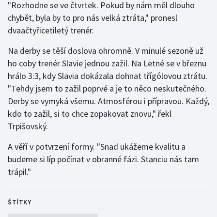
"Rozhodne se ve čtvrtek. Pokud by nám měl dlouho
chybět, byla by to pro nás velká ztráta," pronesl
dvaačtyřicetiletý trenér.
Na derby se těší doslova ohromně. V minulé sezoně už
ho coby trenér Slavie jednou zažil. Na Letné se v březnu
hrálo 3:3, kdy Slavia dokázala dohnat třígólovou ztrátu.
"Tehdy jsem to zažil poprvé a je to něco neskutečného.
Derby se vymyká všemu. Atmosférou i přípravou. Každý,
kdo to zažil, si to chce zopakovat znovu," řekl
Trpišovský.
A věří v potvrzení formy. "Snad ukážeme kvalitu a
budeme si líp počínat v obranné fázi. Stanciu nás tam
trápil."
ŠTÍTKY