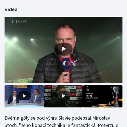
Olympijské hry
Videa
Parasport
Plavání
Plážový volejbal
Ragby
Rychlobruslení
Rychlostní kanoistika
Short track
Dvěma góly se pod výhru Slavie podepsal Miroslav
Sportovní střelba
Stoch. "Jeho kopací technika je fantastická. Potvrzuje