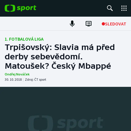
POPULÁRNÍ
SLEDOVAT
Fotbal
1. FOTBALOVÁ LIGA
Trpišovský: Slavia má před
Hokej
derby sebevědomí.
Matoušek? Český Mbappé
Tenis
Ondřej Nováček
Atletika
30. 10. 2018
|
Zdroj:
ČT sport
Cyklistika
DALŠÍ SPORTY
Americký fotbal
NEPŘEHLÉDNĚTE