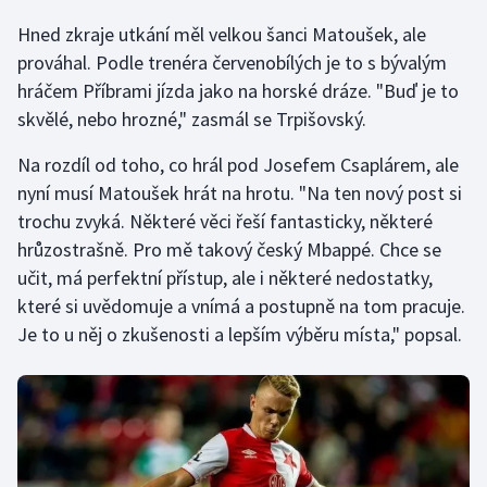
Hned zkraje utkání měl velkou šanci Matoušek, ale
prováhal. Podle trenéra červenobílých je to s bývalým
hráčem Příbrami jízda jako na horské dráze. "Buď je to
skvělé, nebo hrozné," zasmál se Trpišovský.
Na rozdíl od toho, co hrál pod Josefem Csaplárem, ale
nyní musí Matoušek hrát na hrotu. "Na ten nový post si
trochu zvyká. Některé věci řeší fantasticky, některé
hrůzostrašně. Pro mě takový český Mbappé. Chce se
učit, má perfektní přístup, ale i některé nedostatky,
které si uvědomuje a vnímá a postupně na tom pracuje.
Je to u něj o zkušenosti a lepším výběru místa," popsal.