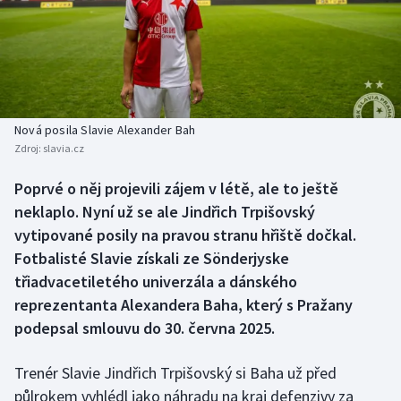
Baseball a softbal
Soutěže
Basketbal
Historické návraty
Biatlon
Aplikace ČT sport
Nová posila Slavie Alexander Bah
Boby a skeleton
AZ kvíz
Zdroj:
slavia.cz
Box
Poprvé o něj projevili zájem v létě, ale to ještě
neklaplo. Nyní už se ale Jindřich Trpišovský
Curling
vytipované posily na pravou stranu hřiště dočkal.
Fotbalisté Slavie získali ze Sönderjyske
Dostihy
třiadvacetiletého univerzála a dánského
reprezentanta Alexandera Baha, který s Pražany
Florbal
podepsal smlouvu do 30. června 2025.
Futsal
Trenér Slavie Jindřich Trpišovský si Baha už před
půlrokem vyhlédl jako náhradu na kraj defenzivy za
Golf