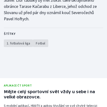
Slavie. Lídr tabulky by měl získat také ukrajinského
Stolní tenis
obránce Tarase Kačarabu z Liberce, jehož odchod ze
Slovanu už před pár dny oznámil kouč Severočechů
Triatlon
Pavel Hoftych.
Veslování
ŠTÍTKY
Vodní slalom
1. fotbalová liga
Fotbal
Volejbal
Ostatní
APLIKACE ČT SPORT
Mějte celý sportovní svět vždy u sebe i na
velké obrazovce.
S mobilní aplikací, HbbTV a apkou iVysílání ve své chytré televizi