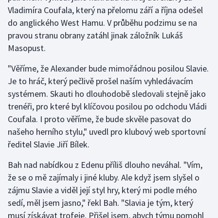
Vladimíra Coufala, který na přelomu září a října odešel
do anglického West Hamu. V průběhu podzimu se na
Gymnastika
pravou stranu obrany zatáhl jinak záložník Lukáš
Házená
Masopust.
"Věříme, že Alexander bude mimořádnou posilou Slavie.
Jezdectví
Je to hráč, který pečlivě prošel naším vyhledávacím
Judo
systémem. Skauti ho dlouhodobě sledovali stejně jako
trenéři, pro které byl klíčovou posilou po odchodu Vládi
Krasobruslení
Coufala. I proto věříme, že bude skvěle pasovat do
našeho herního stylu," uvedl pro klubový web sportovní
Lezení
ředitel Slavie Jiří Bílek.
Lyže a snowboard
Bah nad nabídkou z Edenu příliš dlouho neváhal. "Vím,
že se o mě zajímaly i jiné kluby. Ale když jsem slyšel o
Moderní pětiboj
zájmu Slavie a viděl její styl hry, který mi podle mého
sedí, měl jsem jasno," řekl Bah. "Slavia je tým, který
Motorsport
musí získávat trofeje. Přišel jsem, abych týmu pomohl