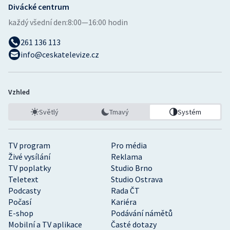
Divácké centrum
každý všední den:
8:00—16:00 hodin
261 136 113
info@ceskatelevize.cz
Vzhled
Světlý
Tmavý
Systém
TV program
Pro média
Živé vysílání
Reklama
TV poplatky
Studio Brno
Teletext
Studio Ostrava
Podcasty
Rada ČT
Počasí
Kariéra
E-shop
Podávání námětů
Mobilní a TV aplikace
Časté dotazy