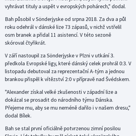
vyhrávat tituly a uspět v evropských pohárech," dodal.
Olympijské hry
Bah působil v Sönderjyske od srpna 2018. Za dva a půl
Parasport
roku odehrál v dánské lize 73 zápasů, v nichž vstřelil
osm branek a přidal 11 asistencí. V této sezoně
Plavání
skóroval čtyřikrát.
Plážový volejbal
V září nastoupil za Sönderjyske v Plzni v utkání 3.
předkola Evropské ligy, které dánský celek prohrál 0:3. V
Ragby
listopadu debutoval za reprezentační A-tým a jednou
brankou přispěl k vítězství 2:0 v přípravě nad Švédskem.
Rychlobruslení
"Alexander získal velké zkušenosti v západní lize a
Rychlostní kanoistika
dokázal se prosadit do národního týmu Dánska.
Přejeme mu, aby se mu neméně dařilo i v našem dresu,"
Short track
dodal Bílek.
Sportovní střelba
Bah se stal první oficiálně potvrzenou zimní posilou