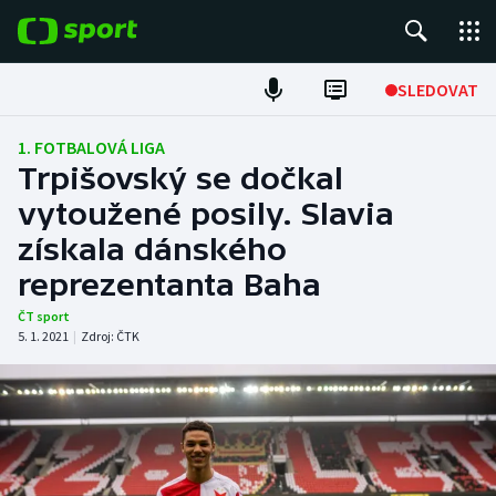
POPULÁRNÍ
SLEDOVAT
Fotbal
1. FOTBALOVÁ LIGA
Trpišovský se dočkal
Hokej
vytoužené posily. Slavia
získala dánského
Tenis
reprezentanta Baha
Atletika
ČT sport
5. 1. 2021
|
Zdroj:
ČTK
Cyklistika
DALŠÍ SPORTY
Americký fotbal
NEPŘEHLÉDNĚTE