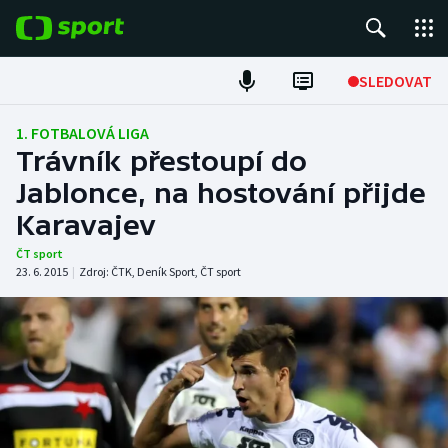
POPULÁRNÍ
SLEDOVAT
Fotbal
1. FOTBALOVÁ LIGA
Trávník přestoupí do
Hokej
Jablonce, na hostování přijde
Karavajev
Tenis
ČT sport
Atletika
23. 6. 2015
|
Zdroj:
ČTK
,
Deník Sport
,
ČT sport
Cyklistika
DALŠÍ SPORTY
Americký fotbal
NEPŘEHLÉDNĚTE