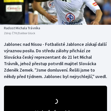
Baseball a softbal
Soutěže
Basketbal
Historické návraty
Biatlon
Aplikace ČT sport
Radost Michala Trávníka
Zdroj:
ČTK/Dalibor Glück
Boby a skeleton
AZ kvíz
Jablonec nad Nisou - Fotbalisté Jablonce získají další
výraznou posilu. Do středu zálohy přichází ze
Box
Slovácka český reprezentant do 21 let Michal
Curling
Trávník, jehož přestup potvrdil majitel Slovácka
Zdeněk Zemek. "Jsme domluvení. Řešili jsme to
Dostihy
někdy před týdnem. Jablonec byl nejrychlejší," uvedl.
Florbal
Futsal
Golf