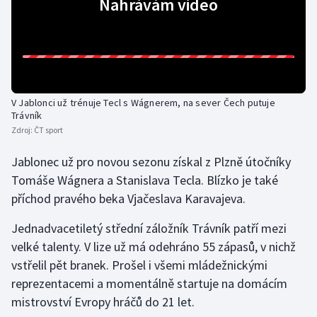
Nahrávám video
Gymnastika
Házená
Jezdectví
V Jablonci už trénuje Tecl s Wágnerem, na sever Čech putuje
Trávník
Zdroj:
ČT sport
Judo
Jablonec už pro novou sezonu získal z Plzně útočníky
Krasobruslení
Tomáše Wágnera a Stanislava Tecla. Blízko je také
příchod pravého beka Vjačeslava Karavajeva.
Lezení
Jednadvacetiletý střední záložník Trávník patří mezi
Lyže a snowboard
velké talenty. V lize už má odehráno 55 zápasů, v nichž
vstřelil pět branek. Prošel i všemi mládežnickými
Moderní pětiboj
reprezentacemi a momentálně startuje na domácím
mistrovství Evropy hráčů do 21 let.
Motorsport