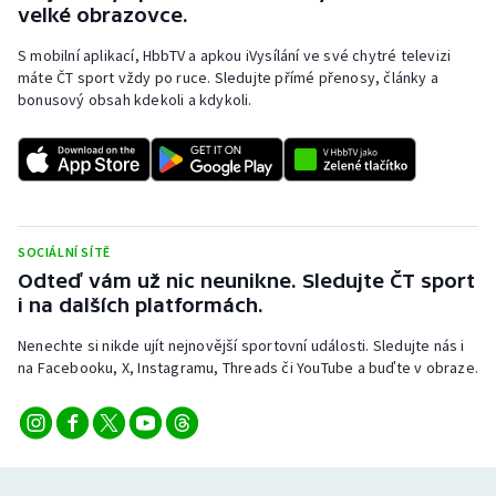
velké obrazovce.
Stolní tenis
S mobilní aplikací, HbbTV a apkou iVysílání ve své chytré televizi
Triatlon
máte ČT sport vždy po ruce. Sledujte přímé přenosy, články a
bonusový obsah kdekoli a kdykoli.
Veslování
Vodní slalom
Volejbal
SOCIÁLNÍ SÍTĚ
Odteď vám už nic neunikne. Sledujte ČT sport
Ostatní
i na dalších platformách.
Nenechte si nikde ujít nejnovější sportovní události. Sledujte nás i
na Facebooku, X, Instagramu, Threads či YouTube a buďte v obraze.