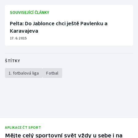
Olympijské hry
SOUVISEJÍCÍ ČLÁNKY
Pelta: Do Jablonce chci ještě Pavlenku a
Parasport
Karavajeva
Plavání
17. 6. 2015
Plážový volejbal
ŠTÍTKY
Ragby
1. fotbalová liga
Fotbal
Rychlobruslení
Rychlostní kanoistika
Short track
Sportovní střelba
APLIKACE ČT SPORT
Mějte celý sportovní svět vždy u sebe i na