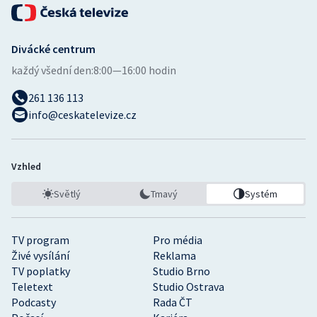
Divácké centrum
každý všední den:
8:00—16:00 hodin
261 136 113
info@ceskatelevize.cz
Vzhled
Světlý
Tmavý
Systém
TV program
Pro média
Živé vysílání
Reklama
TV poplatky
Studio Brno
Teletext
Studio Ostrava
Podcasty
Rada ČT