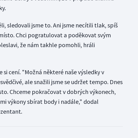
ky.
, sledovali jsme to. Ani jsme necítili tlak, spíš
 místo. Chci pogratulovat a poděkovat svým
eslavi, že nám takhle pomohli, hráli
 si cení. "Možná některé naše výsledky v
vědčivé, ale snažili jsme se udržet tempo. Dnes
místo. Chceme pokračovat v dobrých výkonech,
ými výkony sbírat body i nadále," dodal
ezentant.