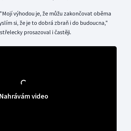
tí. "Mojí výhodou je, že můžu zakončovat oběma
lím si, že je to dobrá zbraň i do budoucna,"
střelecky prosazoval i častěji.
Nahrávám video