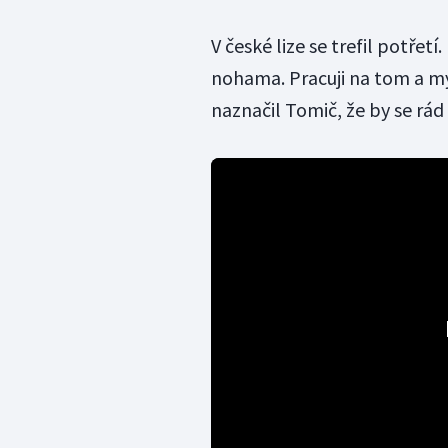
V české lize se trefil potře
nohama. Pracuji na tom a mys
naznačil Tomič, že by se rád 