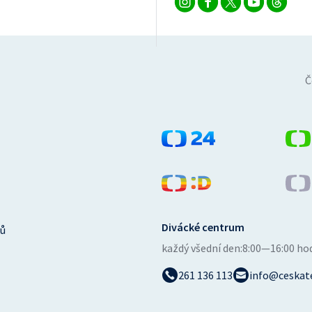
Č
Divácké centrum
ů
každý všední den:
8:00—16:00 ho
261 136 113
info@ceskate