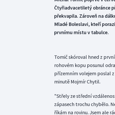
Čtyřiadvacetiletý obránce p
překvapila. Zároveň na dál
Mladé Boleslavi, kteří poraz
prvnímu místu v tabulce.
Tomič skóroval hned z první
rohovém kopu posunul odraž
přízemním volejem poslal z 2
minutě Mojmír Chytil.
"Střely ze střední vzdáleno
zápasech trochu chybělo. Ne
říkám na rovinu. Jsem ale rá