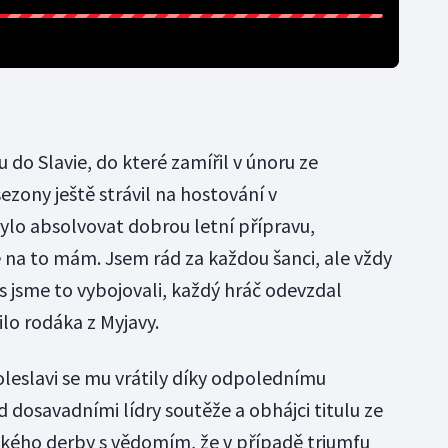
do Slavie, do které zamířil v únoru ze
ezony ještě strávil na hostování v
bylo absolvovat dobrou letní přípravu,
e na to mám. Jsem rád za každou šanci, ale vždy
s jsme to vybojovali, každý hráč odevzdal
lo rodáka z Myjavy.
leslavi se mu vrátily díky odpolednímu
d dosavadními lídry soutěže a obhájci titulu ze
vického derby s vědomím, že v případě triumfu