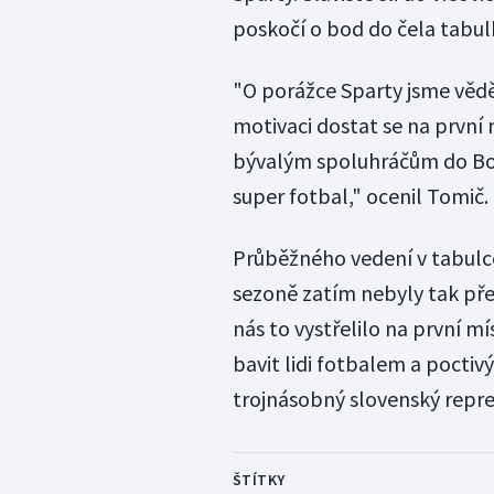
poskočí o bod do čela tabul
"O porážce Sparty jsme věděli
motivaci dostat se na první
bývalým spoluhráčům do Bol
super fotbal," ocenil Tomič.
Průběžného vedení v tabulce
sezoně zatím nebyly tak přes
nás to vystřelilo na první 
bavit lidi fotbalem a poctiv
trojnásobný slovenský repr
ŠTÍTKY