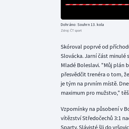
Dohráno: Souhrn 13. kola
Zdroj:
ČT sport
Skóroval poprvé od příchodu 
Slovácka. Jarní část minulé s
Mladé Boleslavi. "Můj plán 
přesvědčit trenéra o tom, ž
je tým na prvním místě. Dne
maximum pro mužstvo," těši
Vzpomínky na působení v Bo
vítězství Středočechů 3:1 na
Sparty. Slávisté šli do vršo