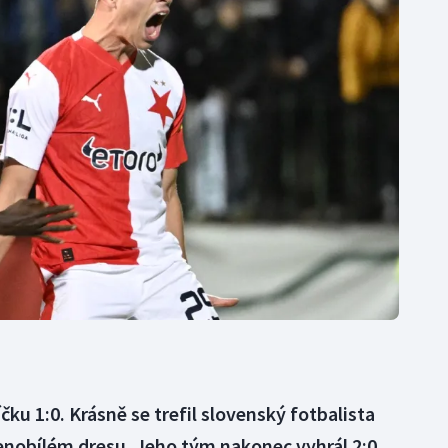
Moderní pětiboj
Triatlon
Motorsport
Veslování
Olympijské hry
Vodní slalom
Parasport
Volejbal
Plavání
Ostatní
Plážový volejbal
čku 1:0. Krásně se trefil slovenský fotbalista
enobílém dresu. Jeho tým nakonec vyhrál 2:0.