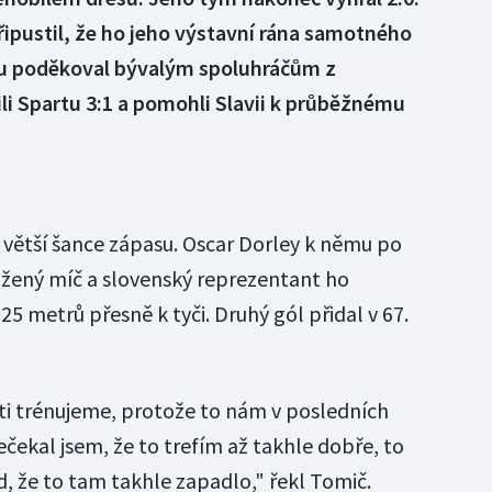
řipustil, že ho jeho výstavní rána samotného
ku poděkoval bývalým spoluhráčům z
ili Spartu 3:1 a pomohli Slavii k průběžnému
 větší šance zápasu. Oscar Dorley k němu po
ený míč a slovenský reprezentant ho
5 metrů přesně k tyči. Druhý gól přidal v 67.
sti trénujeme, protože to nám v posledních
čekal jsem, že to trefím až takhle dobře, to
d, že to tam takhle zapadlo," řekl Tomič.