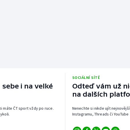
SOCIÁLNÍ SÍTĚ
 sebe i na velké
Odteď vám už nic
na dalších platf
izi máte ČT sport vždy po ruce.
Nenechte si nikde ujít nejnovější
ykoli.
Instagramu, Threads či YouTube 