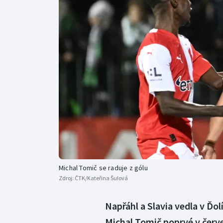
Curling
Dostihy
Florbal
Futsal
Golf
Gymnastika
Michal Tomič se raduje z gólu
Zdroj:
ČTK/Kateřina Šulová
Napřáhl a Slavia vedla v Ďolí
Michal Tomič poprvé v červ