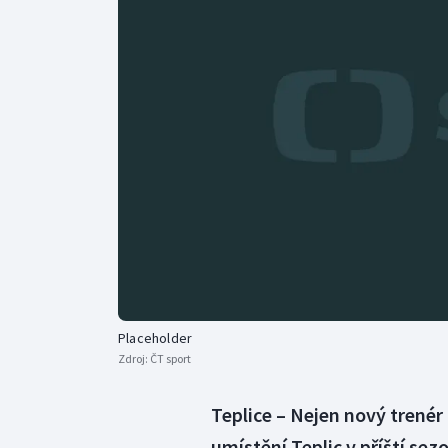
Curling
Dostihy
Florbal
Futsal
Golf
Gymnastika
Placeholder
Zdroj:
ČT sport
Teplice – Nejen nový trenér
umístění Teplic v příští sez