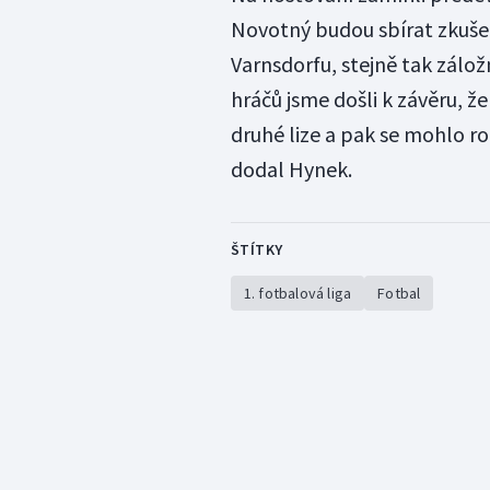
Novotný budou sbírat zkuše
Varnsdorfu, stejně tak zálo
hráčů jsme došli k závěru, ž
druhé lize a pak se mohlo ro
dodal Hynek.
ŠTÍTKY
1. fotbalová liga
Fotbal