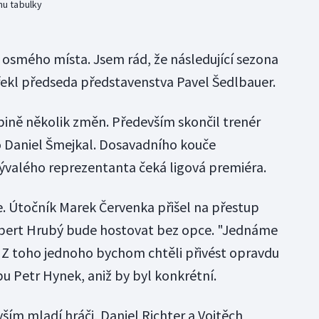
nu tabulky
 osmého místa. Jsem rád, že následující sezona
 řekl předseda představenstva Pavel Šedlbauer.
abině několik změn. Především skončil trenér
o Daniel Šmejkal. Dosavadního kouče
ývalého reprezentanta čeká ligová premiéra.
ie. Útočník Marek Červenka přišel na přestup
Robert Hrubý bude hostovat bez opce. "Jednáme
. Z toho jednoho bychom chtěli přivést opravdu
ubu Petr Hynek, aniž by byl konkrétní.
ším mladí hráči, Daniel Richter a Vojtěch