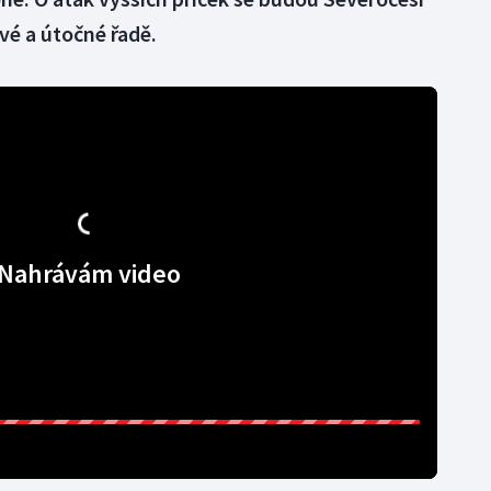
ové a útočné řadě.
Nahrávám video