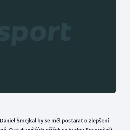
Moderní pětiboj
Triatlon
Motorsport
Veslování
Olympijské hry
Vodní slalom
Parasport
Volejbal
Plavání
Ostatní
Plážový volejbal
 Daniel Šmejkal by se měl postarat o zlepšení
oně. O atak vyšších příček se budou Severočeši