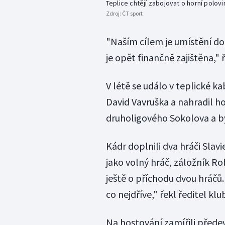
Teplice chtějí zabojovat o horní polovi
Zdroj:
ČT sport
"Naším cílem je umístění do
je opět finančně zajištěna,"
V létě se událo v teplické k
David Vavruška a nahradil h
druholigového Sokolova a b
Kádr doplnili dva hráči Slav
jako volný hráč, záložník 
ještě o příchodu dvou hráčů
co nejdříve," řekl ředitel kl
Na hostování zamířili předev