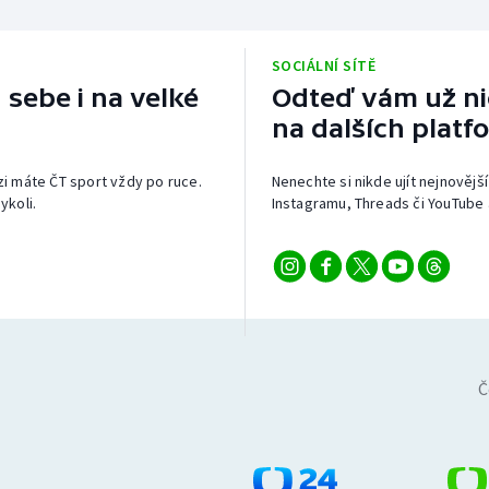
SOCIÁLNÍ SÍTĚ
 sebe i na velké
Odteď vám už nic
na dalších platf
izi máte ČT sport vždy po ruce.
Nenechte si nikde ujít nejnovější
ykoli.
Instagramu, Threads či YouTube 
Č