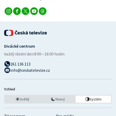
Divácké centrum
každý všední den:
8:00—16:00 hodin
261 136 113
info@ceskatelevize.cz
Vzhled
Světlý
Tmavý
Systém
TV program
Pro média