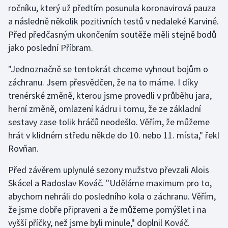
ročníku, který už předtím posunula koronavirová pauza
a následně několik pozitivních testů v nedaleké Karviné.
Gymnastika
Před předčasným ukončením soutěže měli stejně bodů
jako poslední Příbram.
Házená
"Jednoznačně se tentokrát chceme vyhnout bojům o
Jezdectví
záchranu. Jsem přesvědčen, že na to máme. I díky
trenérské změně, kterou jsme provedli v průběhu jara,
Judo
herní změně, omlazení kádru i tomu, že ze základní
sestavy zase tolik hráčů neodešlo. Věřím, že můžeme
Krasobruslení
hrát v klidném středu někde do 10. nebo 11. místa," řekl
Lezení
Rovňan.
Před závěrem uplynulé sezony mužstvo převzali Alois
Lyže a snowboard
Skácel a Radoslav Kováč. "Uděláme maximum pro to,
Moderní pětiboj
abychom nehráli do posledního kola o záchranu. Věřím,
že jsme dobře připraveni a že můžeme pomýšlet i na
Motorsport
vyšší příčky, než jsme byli minule," doplnil Kováč.