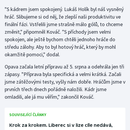
Stolní tenis
"S kádrem jsem spokojený. Lukáš Holík byl náš vysněný
hráč. Slibujeme si od něj, že zlepší naši produktivitu ve
Triatlon
finální fázi. Vstřelili jsme strašně málo gólů, to chceme
změnit," připomněl Kováč. "S příchody jsem velmi
Veslování
spokojen, ale ještě bychom chtěli jednoho hráče do
Vodní slalom
středu zálohy. Aby to byl hotový hráč, který by mohl
okamžitě pomoci," dodal.
Volejbal
Opava začala letní přípravu až 5. srpna a odehrála jen tři
zápasy. "Příprava byla specifická a velmi krátká. Začali
Ostatní
jsme zátěžovými testy, vyšly nám dobře. Hráčům jsme v
prvních třech dnech pořádně naložili. Kádr jsme
omladili, ale já mu věřím," zakončil Kováč.
SOUVISEJÍCÍ ČLÁNKY
Krok za krokem. Liberec si v lize cíle nedává,