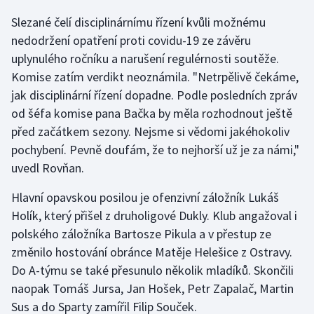
Slezané čelí disciplinárnímu řízení kvůli možnému
Olympijské hry
nedodržení opatření proti covidu-19 ze závěru
Parasport
uplynulého ročníku a narušení regulérnosti soutěže.
Komise zatím verdikt neoznámila. "Netrpělivě čekáme,
Plavání
jak disciplinární řízení dopadne. Podle posledních zpráv
od šéfa komise pana Bačka by měla rozhodnout ještě
Plážový volejbal
před začátkem sezony. Nejsme si vědomi jakéhokoliv
pochybení. Pevně doufám, že to nejhorší už je za námi,"
Ragby
uvedl Rovňan.
Rychlobruslení
Hlavní opavskou posilou je ofenzivní záložník Lukáš
Holík, který přišel z druholigové Dukly. Klub angažoval i
Rychlostní kanoistika
polského záložníka Bartosze Pikula a v přestup ze
změnilo hostování obránce Matěje Helešice z Ostravy.
Short track
Do A-týmu se také přesunulo několik mladíků. Skončili
naopak Tomáš Jursa, Jan Hošek, Petr Zapalač, Martin
Sportovní střelba
Sus a do Sparty zamířil Filip Souček.