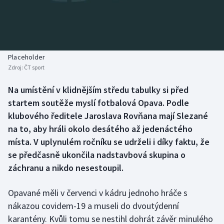
Baseball a softbal
Soutěže
Basketbal
Historické návraty
Biatlon
Aplikace ČT sport
Placeholder
Zdroj:
ČT sport
Boby a skeleton
AZ kvíz
Na umístění v klidnějším středu tabulky si před
startem soutěže myslí fotbalová Opava. Podle
Box
klubového ředitele Jaroslava Rovňana mají Slezané
Curling
na to, aby hráli okolo desátého až jedenáctého
místa. V uplynulém ročníku se udrželi i díky faktu, že
Dostihy
se předčasně ukončila nadstavbová skupina o
záchranu a nikdo nesestoupil.
Florbal
Opavané měli v červenci v kádru jednoho hráče s
Futsal
nákazou covidem-19 a museli do dvoutýdenní
karantény. Kvůli tomu se nestihl dohrát závěr minulého
Golf