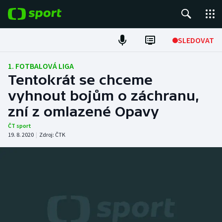
POPULÁRNÍ
SLEDOVAT
Fotbal
1. FOTBALOVÁ LIGA
Tentokrát se chceme
Hokej
vyhnout bojům o záchranu,
zní z omlazené Opavy
Tenis
ČT sport
Atletika
19. 8. 2020
|
Zdroj:
ČTK
Cyklistika
DALŠÍ SPORTY
Americký fotbal
NEPŘEHLÉDNĚTE