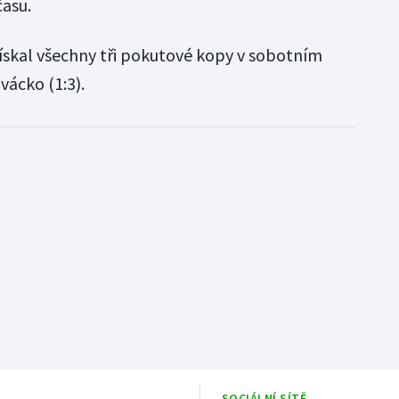
času.
ískal všechny tři pokutové kopy v sobotním
vácko (1:3).
SOCIÁLNÍ SÍTĚ