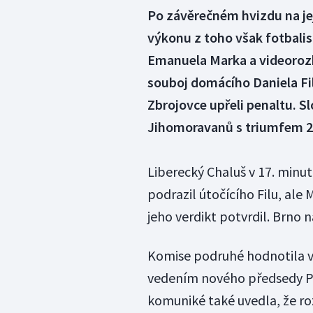
Po závěrečném hvizdu na jej
výkonu z toho však fotbalis
Emanuela Marka a videorozh
souboj domácího Daniela Fi
Zbrojovce upřeli penaltu. Slo
Jihomoravanů s triumfem 2
Liberecký Chaluš v 17. minu
podrazil útočícího Filu, ale
jeho verdikt potvrdil. Brno 
Komise podruhé hodnotila v
vedením nového předsedy Po
komuniké také uvedla, že r