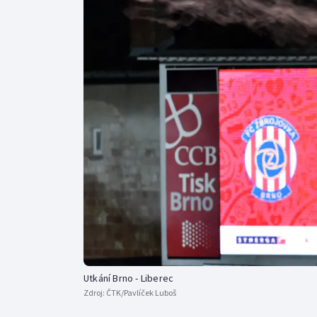
Curling
Dostihy
Florbal
Futsal
Golf
Gymnastika
Utkání Brno - Liberec
Zdroj:
ČTK/Pavlíček Luboš