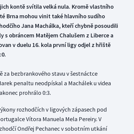
ich kontě svítila velká nula. Kromě vlastního
té Brna mohou vinit také hlavního sudího
odčího Jana Machálka, kteří chybně posoudili
ly s obráncem Matějem Chalušem z Liberce a
van v duelu 16. kola první ligy odjel z hřiště
:0.
tě za bezbrankového stavu v šestnáctce
 Marek penaltu neodpískal a Machálek u videa
nakonec prohrálo 0:3.
ýkony rozhodčích v ligových zápasech pod
rtugalce Vítora Manuela Mela Pereiry. V
ozhodčí Ondřej Pechanec v sobotním utkání