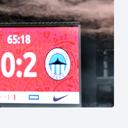
Moderní pětiboj
Triatlon
Motorsport
Veslování
Olympijské hry
Vodní slalom
Parasport
Volejbal
Plavání
Ostatní
Plážový volejbal