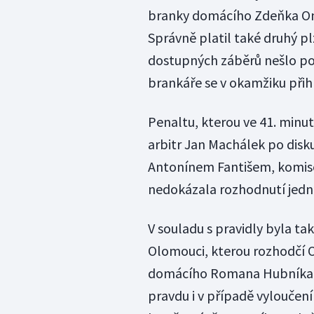
branky domácího Zdeňka Ond
Správně platil také druhý pl
dostupných záběrů nešlo pos
brankáře se v okamžiku přih
Penaltu, kterou ve 41. minut
arbitr Jan Machálek po disku
Antonínem Fantišem, komise
nedokázala rozhodnutí jedno
V souladu s pravidly byla ta
Olomouci, kterou rozhodčí O
domácího Romana Hubníka s
pravdu i v případě vyloučení