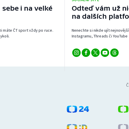
 sebe i na velké
Odteď vám už nic
na dalších platf
izi máte ČT sport vždy po ruce.
Nenechte si nikde ujít nejnovější
ykoli.
Instagramu, Threads či YouTube 
Č