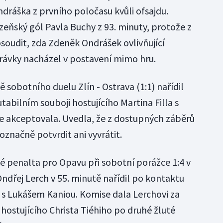
ráška z prvního poločasu kvůli ofsajdu.
zeňský gól Pavla Buchy z 93. minuty, protože z
oudit, zda Zdeněk Ondrášek ovlivňující
rávky nacházel v postavení mimo hru.
ě sobotního duelu Zlín - Ostrava (1:1) nařídil
tabilním souboji hostujícího Martina Filla s
 akceptovala. Uvedla, že z dostupných záběrů
značně potvrdit ani vyvrátit.
ké penalta pro Opavu při sobotní porážce 1:4 v
ndřej Lerch v 55. minutě nařídil po kontaktu
 Lukášem Kaniou. Komise dala Lerchovi za
 hostujícího Christa Tiéhiho po druhé žluté