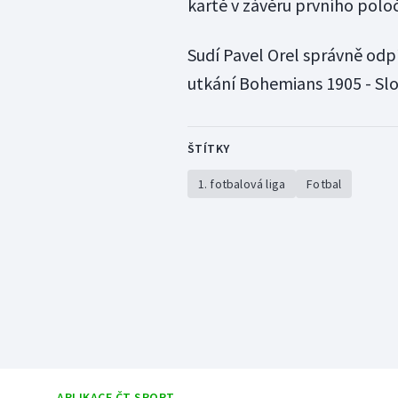
kartě v závěru prvního polo
Sudí Pavel Orel správně odp
utkání Bohemians 1905 - Slo
ŠTÍTKY
1. fotbalová liga
Fotbal
APLIKACE ČT SPORT