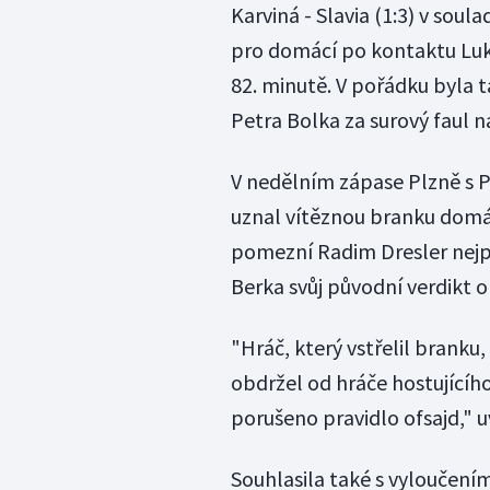
Karviná - Slavia (1:3) v sou
pro domácí po kontaktu Lu
82. minutě. V pořádku byla 
Petra Bolka za surový faul 
V nedělním zápase Plzně s P
uznal vítěznou branku domác
pomezní Radim Dresler nejpr
Berka svůj původní verdikt o
"Hráč, který vstřelil branku,
obdržel od hráče hostujícíh
porušeno pravidlo ofsajd," 
Souhlasila také s vyloučení