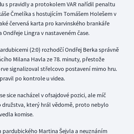
ladu s pravidly a protokolem VAR nařídil penaltu
káše Čmelíka s hostujícím Tomášem Holešem v
také červená karta pro karvinského brankáře
na Ondřeje Lingra v nastaveném čase.
ardubicemi (2:0) rozhodčí Ondřej Berka správně
ího Milana Havla ze 78. minuty, přestože
ve signalizoval střelcovo postavení mimo hru.
pravil po kontrole u videa.
 se sice nacházel v ofsajdové pozici, ale míč
o družstva, který hrál vědomě, proto nebylo
uvedla komise.
m pardubického Martina Šejvla a neuznáním