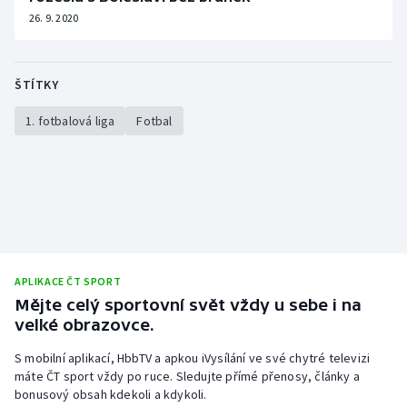
26. 9. 2020
Olympijské hry
Parasport
ŠTÍTKY
Plavání
1. fotbalová liga
Fotbal
Plážový volejbal
Ragby
Rychlobruslení
APLIKACE ČT SPORT
Rychlostní kanoistika
Mějte celý sportovní svět vždy u sebe i na
velké obrazovce.
Short track
S mobilní aplikací, HbbTV a apkou iVysílání ve své chytré televizi
Sportovní střelba
máte ČT sport vždy po ruce. Sledujte přímé přenosy, články a
bonusový obsah kdekoli a kdykoli.