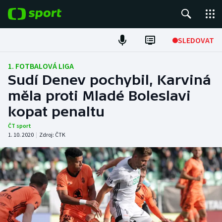
POPULÁRNÍ
SLEDOVAT
Fotbal
1. FOTBALOVÁ LIGA
Sudí Denev pochybil, Karviná
Hokej
měla proti Mladé Boleslavi
kopat penaltu
Tenis
ČT sport
Atletika
1. 10. 2020
|
Zdroj:
ČTK
Cyklistika
DALŠÍ SPORTY
Americký fotbal
NEPŘEHLÉDNĚTE