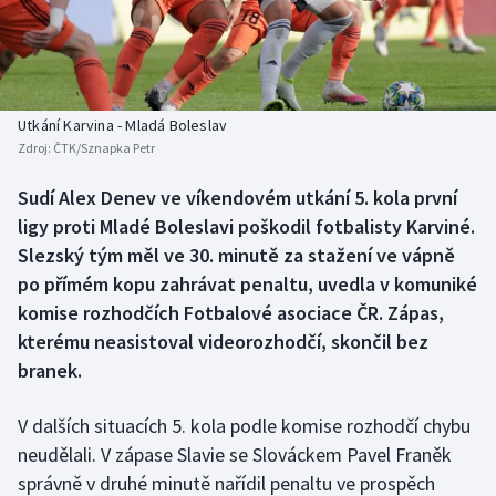
Baseball a softbal
Soutěže
Basketbal
Historické návraty
Biatlon
Aplikace ČT sport
Utkání Karvina - Mladá Boleslav
Zdroj:
ČTK/Sznapka Petr
Boby a skeleton
AZ kvíz
Sudí Alex Denev ve víkendovém utkání 5. kola první
ligy proti Mladé Boleslavi poškodil fotbalisty Karviné.
Box
Slezský tým měl ve 30. minutě za stažení ve vápně
Curling
po přímém kopu zahrávat penaltu, uvedla v komuniké
komise rozhodčích Fotbalové asociace ČR. Zápas,
Dostihy
kterému neasistoval videorozhodčí, skončil bez
branek.
Florbal
V dalších situacích 5. kola podle komise rozhodčí chybu
Futsal
neudělali. V zápase Slavie se Slováckem Pavel Franěk
správně v druhé minutě nařídil penaltu ve prospěch
Golf