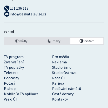
261 136 113
info@ceskatelevize.cz
Vzhled
Světlý
Tmavý
Systém
TV program
Pro média
Živé vysílání
Reklama
TV poplatky
Studio Brno
Teletext
Studio Ostrava
Podcasty
Rada ČT
Počasí
Kariéra
E-shop
Podávání námětů
Mobilní a TV aplikace
Časté dotazy
Vše o ČT
Kontakty