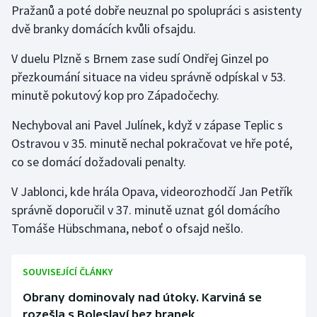
Pražanů a poté dobře neuznal po spolupráci s asistenty
dvě branky domácích kvůli ofsajdu.
Gymnastika
V duelu Plzně s Brnem zase sudí Ondřej Ginzel po
Házená
přezkoumání situace na videu správně odpískal v 53.
minutě pokutový kop pro Západočechy.
Jezdectví
Nechyboval ani Pavel Julínek, když v zápase Teplic s
Judo
Ostravou v 35. minutě nechal pokračovat ve hře poté,
co se domácí dožadovali penalty.
Krasobruslení
V Jablonci, kde hrála Opava, videorozhodčí Jan Petřík
Lezení
správně doporučil v 37. minutě uznat gól domácího
Tomáše Hübschmana, neboť o ofsajd nešlo.
Lyže a snowboard
Moderní pětiboj
SOUVISEJÍCÍ ČLÁNKY
Obrany dominovaly nad útoky. Karviná se
Motorsport
rozešla s Boleslaví bez branek