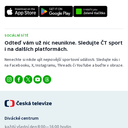
Stolní tenis
Triatlon
Veslování
SOCIÁLNÍ SÍTĚ
Odteď vám už nic neunikne. Sledujte ČT sport
Vodní slalom
i na dalších platformách.
Volejbal
Nenechte si nikde ujít nejnovější sportovní události. Sledujte nás i
na Facebooku, X, Instagramu, Threads či YouTube a buďte v obraze.
Ostatní
Divácké centrum
každý všední den:
8:00—16:00 hodin