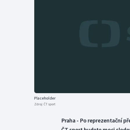
Curling
Dostihy
Florbal
Futsal
Golf
Gymnastika
Placeholder
Zdroj:
ČT sport
Praha - Po reprezentační př
ČT sport budete moci sledov