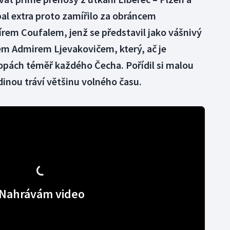
bal extra proto zamířilo za obráncem
rem Coufalem, jenž se představil jako vášnivý
em Admirem Ljevakovičem, který, ač je
opách téměř každého Čecha. Pořídil si malou
dinou tráví většinu volného času.
Nahrávám video