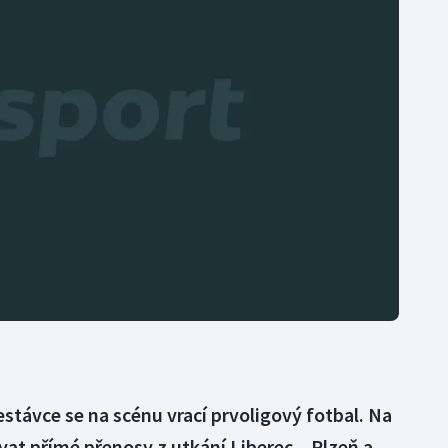
Moderní pětiboj
Triatlon
Motorsport
Veslování
Olympijské hry
Vodní slalom
Parasport
Volejbal
Plavání
Ostatní
Plážový volejbal
estávce se na scénu vrací prvoligový fotbal. Na
at přímé přenosy z utkání Liberec – Plzeň a