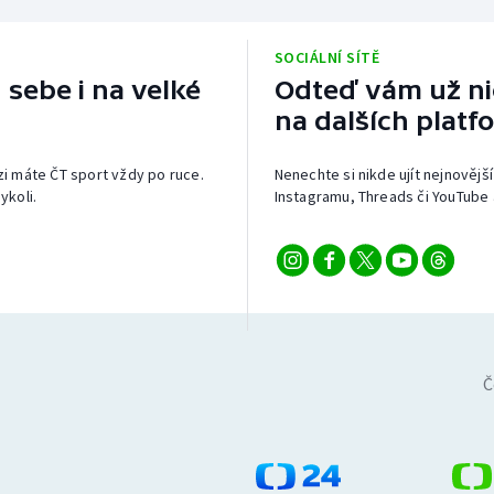
SOCIÁLNÍ SÍTĚ
 sebe i na velké
Odteď vám už nic
na dalších platf
izi máte ČT sport vždy po ruce.
Nenechte si nikde ujít nejnovější
ykoli.
Instagramu, Threads či YouTube 
Č