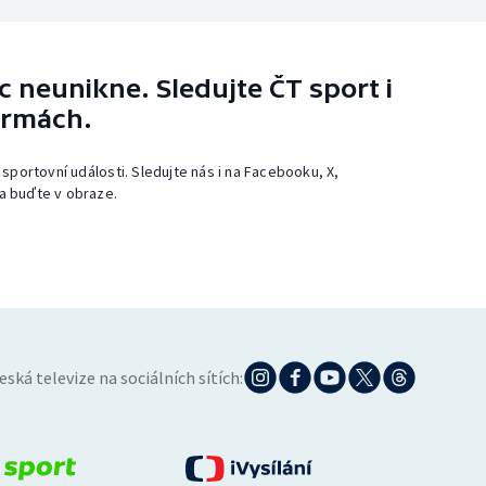
 neunikne. Sledujte ČT sport i
ormách.
 sportovní události. Sledujte nás i na Facebooku, X,
a buďte v obraze.
eská televize na sociálních sítích: