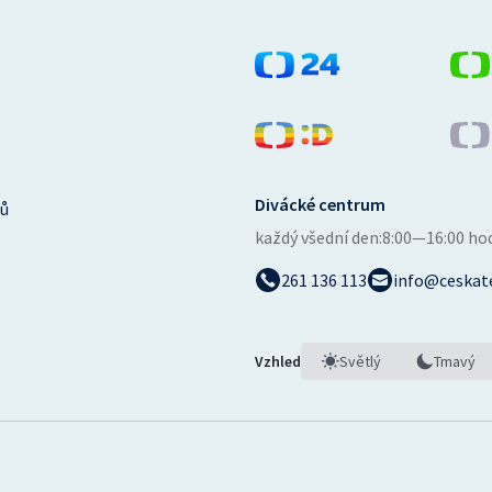
Divácké centrum
ů
každý všední den:
8:00—16:00 ho
261 136 113
info@ceskate
Vzhled
Světlý
Tmavý