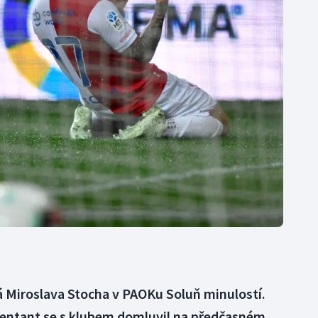
Moderní pětiboj
Triatlon
Motorsport
Veslování
Olympijské hry
Vodní slalom
Parasport
Volejbal
Plavání
Ostatní
Plážový volejbal
Miroslava Stocha v PAOKu Soluň minulostí.
ezentant se s klubem domluvil na předčasném