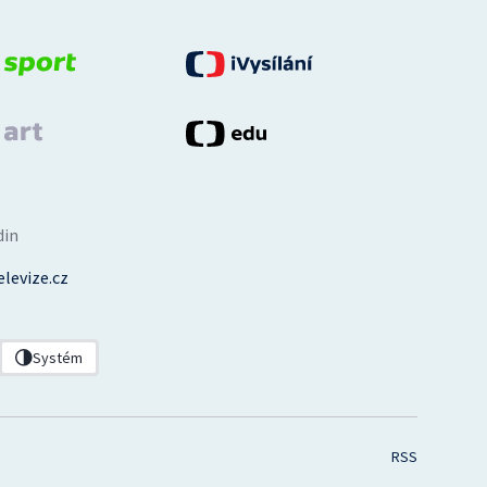
din
levize.cz
Systém
RSS