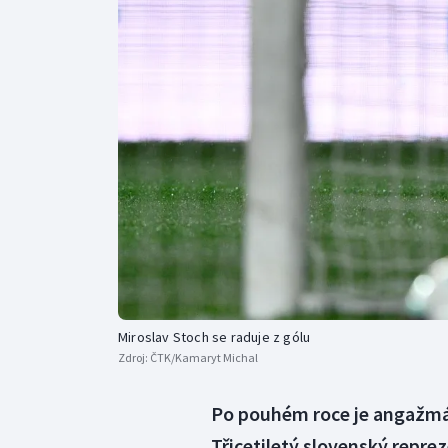
Curling
Dostihy
Florbal
Futsal
Golf
Gymnastika
Miroslav Stoch se raduje z gólu
Zdroj:
ČTK/Kamaryt Michal
Po pouhém roce je angažmá 
Třicetiletý slovenský repr