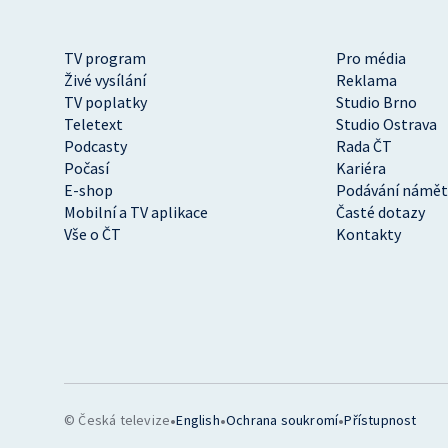
TV program
Pro média
Živé vysílání
Reklama
TV poplatky
Studio Brno
Teletext
Studio Ostrava
Podcasty
Rada ČT
Počasí
Kariéra
E-shop
Podávání námět
Mobilní a TV aplikace
Časté dotazy
Vše o ČT
Kontakty
•
•
•
© Česká televize
English
Ochrana soukromí
Přístupnost