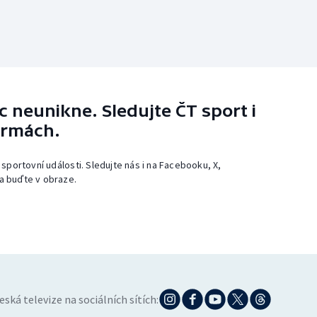
 neunikne. Sledujte ČT sport i
ormách.
 sportovní události. Sledujte nás i na Facebooku, X,
a buďte v obraze.
eská televize na sociálních sítích: