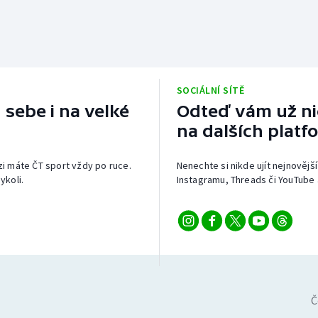
SOCIÁLNÍ SÍTĚ
 sebe i na velké
Odteď vám už nic
na dalších platf
izi máte ČT sport vždy po ruce.
Nenechte si nikde ujít nejnovější
ykoli.
Instagramu, Threads či YouTube 
Č