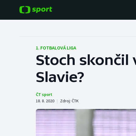
POPULÁRNÍ
DALŠÍ SPORTY
Fotbal
Americký fotbal
1. FOTBALOVÁ LIGA
Stoch skončil 
Hokej
Baseball a softbal
Slavie?
Tenis
Basketbal
Atletika
Biatlon
ČT sport
18. 8. 2020
|
Zdroj:
ČTK
Cyklistika
Boby a skeleton
Box