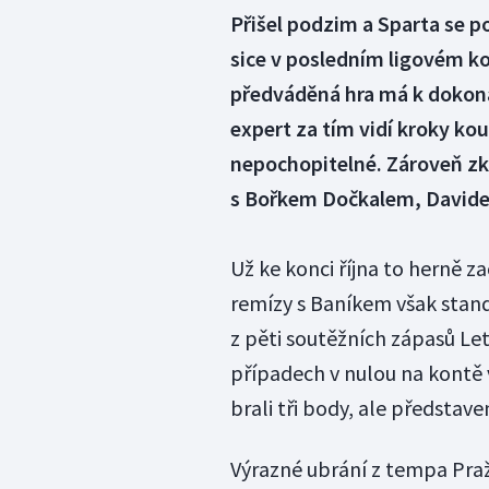
Přišel podzim a Sparta se 
sice v posledním ligovém kol
předváděná hra má k dokona
expert za tím vidí kroky kou
nepochopitelné. Zároveň zkr
s Bořkem Dočkalem, Davide
Už ke konci října to herně za
remízy s Baníkem však standa
z pěti soutěžních zápasů Let
případech v nulou na kontě v
brali tři body, ale představe
Výrazné ubrání z tempa Praž