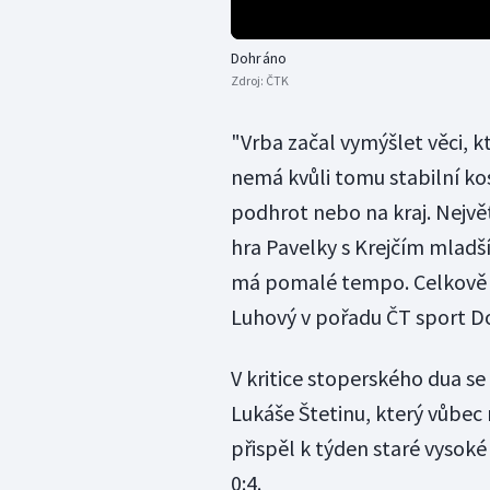
Dohráno
Zdroj:
ČTK
"Vrba začal vymýšlet věci, k
nemá kvůli tomu stabilní kos
podhrot nebo na kraj. Největ
hra Pavelky s Krejčím mladší
má pomalé tempo. Celkově P
Luhový v pořadu ČT sport D
V kritice stoperského dua s
Lukáše Štetinu, který vůbec
přispěl k týden staré vysok
0:4.