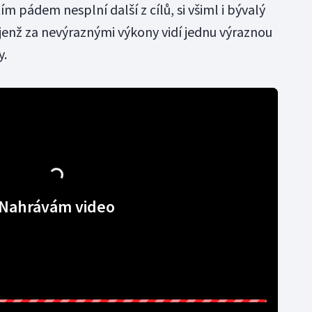
ím pádem nesplní další z cílů, si všiml i bývalý
jenž za nevýraznými výkony vidí jednu výraznou
y.
Nahrávám video