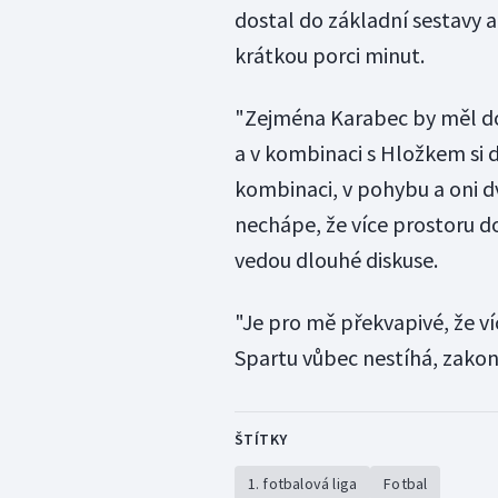
dostal do základní sestavy a
krátkou porci minut.
"Zejména Karabec by měl dos
a v kombinaci s Hložkem si d
kombinaci, v pohybu a oni dv
nechápe, že více prostoru do
vedou dlouhé diskuse.
"Je pro mě překvapivé, že v
Spartu vůbec nestíhá, zakonč
ŠTÍTKY
1. fotbalová liga
Fotbal