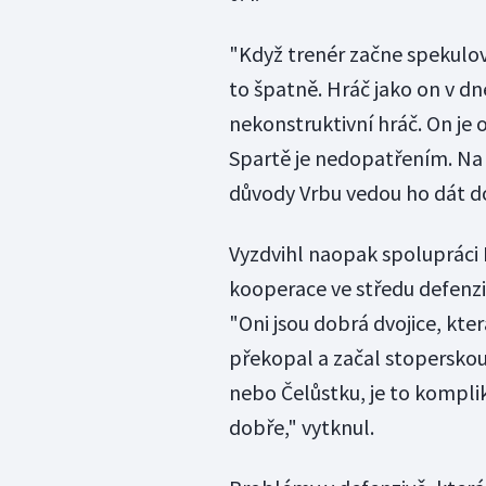
"Když trenér začne spekulov
to špatně. Hráč jako on v dn
nekonstruktivní hráč. On je o
Spartě je nedopatřením. Na
důvody Vrbu vedou ho dát do
Vyzdvihl naopak spolupráci 
kooperace ve středu defenzivy
"Oni jsou dobrá dvojice, kter
překopal a začal stoperskou
nebo Čelůstku, je to komplik
dobře," vytknul.