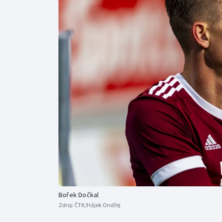
Curling
Dostihy
Florbal
Futsal
Golf
Gymnastika
Bořek Dočkal
Zdroj:
ČTK/Hájek Ondřej