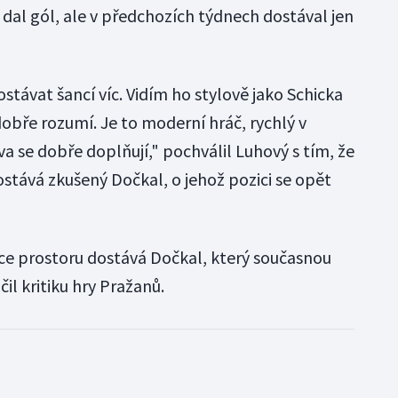
 dal gól, ale v předchozích týdnech dostával jen
távat šancí víc. Vidím ho stylově jako Schicka
obře rozumí. Je to moderní hráč, rychlý v
a se dobře doplňují," pochválil Luhový s tím, že
stává zkušený Dočkal, o jehož pozici se opět
íce prostoru dostává Dočkal, který současnou
il kritiku hry Pražanů.