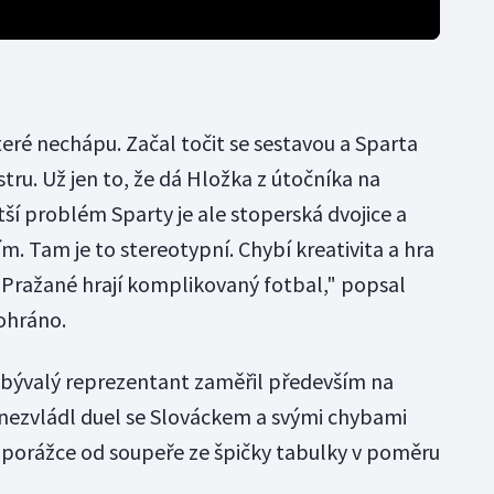
teré nechápu. Začal točit se sestavou a Sparta
tru. Už jen to, že dá Hložka z útočníka na
ší problém Sparty je ale stoperská dvojice a
m. Tam je to stereotypní. Chybí kreativita a hra
ražané hrají komplikovaný fotbal," popsal
ohráno.
e bývalý reprezentant zaměřil především na
 nezvládl duel se Slováckem a svými chybami
é porážce od soupeře ze špičky tabulky v poměru