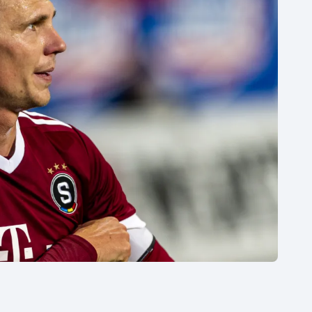
Moderní pětiboj
Triatlon
Motorsport
Veslování
Olympijské hry
Vodní slalom
Parasport
Volejbal
Plavání
Ostatní
Plážový volejbal