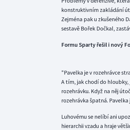
Problémy v defenzivě, která 
konstruktivním zakládání út
Zejména pak u zkušeného Da
sestavě Bořek Dočkal, zastá
Formu Sparty řešil i nový F
"Pavelka je v rozehrávce st
A tím, jak chodí do hloubky,
rozehrávku. Když na něj útočí
rozehrávka špatná. Pavelka j
Luhovému se nelíbí ani upoza
hierarchii vzadu a hraje vět