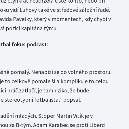
už čtyřikrát neudržela čisté konto, nebo při
oku vidí Luhový také ve středové záložní řadě.
vida Pavelky, který v momentech, kdy chybí v
vá pozici kapitána týmu.
otbal fokus podcast:
rašně pomalý. Nenabízí se do volného prostoru.
 je to celkově pomalejší a komplikuje to celou
cí hráč zatlačí, je tam riziko, že bude
e stereotypní fotbalista," popsal.
dění mladých. Stoper Martin Vitík je v
šinou za B-tým. Adam Karabec se proti Liberci