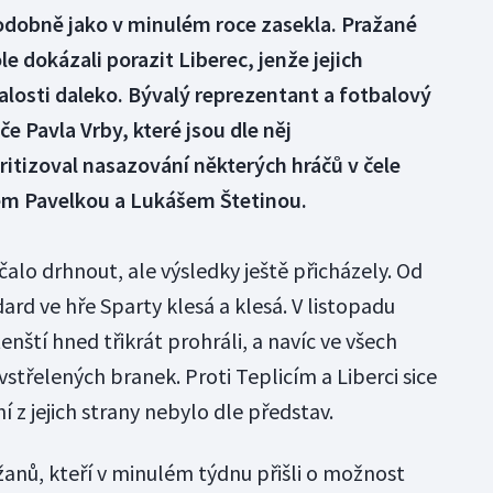
podobně jako v minulém roce zasekla. Pražané
e dokázali porazit Liberec, jenže jejich
losti daleko. Bývalý reprezentant a fotbalový
če Pavla Vrby, které jsou dle něj
itizoval nasazování některých hráčů v čele
m Pavelkou a Lukášem Štetinou.
čalo drhnout, ale výsledky ještě přicházely. Od
rd ve hře Sparty klesá a klesá. V listopadu
enští hned třikrát prohráli, a navíc ve všech
střelených branek. Proti Teplicím a Liberci sice
ní z jejich strany nebylo dle představ.
anů, kteří v minulém týdnu přišli o možnost