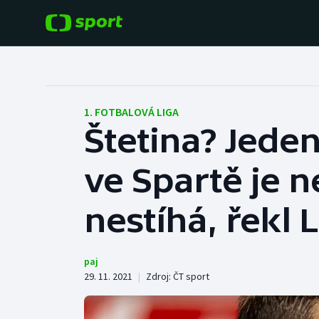
POPULÁRNÍ
DALŠÍ SPORTY
Fotbal
Americký fotbal
1. FOTBALOVÁ LIGA
Štetina? Jeden
Hokej
Baseball a softbal
ve Spartě je 
Tenis
Basketbal
Atletika
nestíhá, řekl
Biatlon
Cyklistika
Boby a skeleton
paj
29. 11. 2021
|
Zdroj:
ČT sport
Box