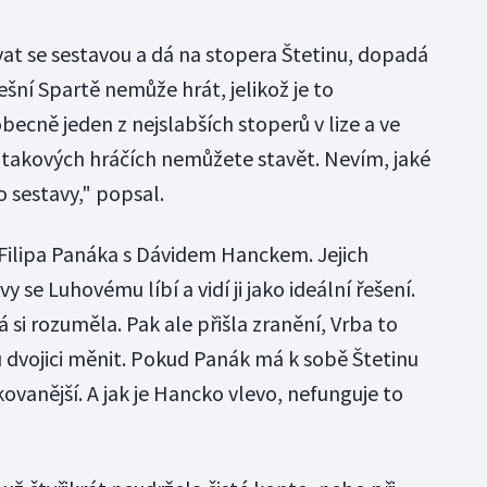
at se sestavou a dá na stopera Štetinu, dopadá
ešní Spartě nemůže hrát, jelikož je to
becně jeden z nejslabších stoperů v lize a ve
 takových hráčích nemůžete stavět. Nevím, jaké
 sestavy," popsal.
Filipa Panáka s Dávidem Hanckem. Jejich
 se Luhovému líbí a vidí ji jako ideální řešení.
á si rozuměla. Pak ale přišla zranění, Vrba to
 dvojici měnit. Pokud Panák má k sobě Štetinu
ovanější. A jak je Hancko vlevo, nefunguje to