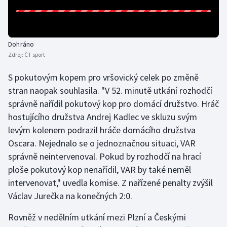
Stolní tenis
Triatlon
Dohráno
Veslování
Zdroj:
ČT sport
S pokutovým kopem pro vršovický celek po změně
Vodní slalom
stran naopak souhlasila. "V 52. minutě utkání rozhodčí
správně nařídil pokutový kop pro domácí družstvo. Hráč
Volejbal
hostujícího družstva Andrej Kadlec ve skluzu svým
Ostatní
levým kolenem podrazil hráče domácího družstva
Oscara. Nejednalo se o jednoznačnou situaci, VAR
správně neintervenoval. Pokud by rozhodčí na hrací
ploše pokutový kop nenařídil, VAR by také neměl
intervenovat," uvedla komise. Z nařízené penalty zvýšil
Václav Jurečka na konečných 2:0.
Rovněž v nedělním utkání mezi Plzní a Českými