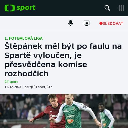
POPULÁRNÍ
SLEDOVAT
Fotbal
1. FOTBALOVÁ LIGA
Štěpánek měl být po faulu na
Hokej
Spartě vyloučen, je
přesvědčena komise
Tenis
rozhodčích
Atletika
ČT sport
11. 12. 2023
|
Zdroj:
ČT sport
,
ČTK
Cyklistika
DALŠÍ SPORTY
Americký fotbal
NEPŘEHLÉDNĚTE