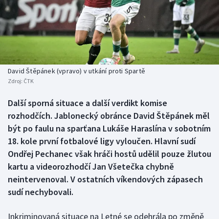
Baseball a softbal
Soutěže
Basketbal
Historické návraty
Biatlon
Aplikace ČT sport
David Štěpánek (vpravo) v utkání proti Spartě
Boby a skeleton
AZ kvíz
Zdroj:
ČTK
Box
Další sporná situace a další verdikt komise
rozhodčích. Jablonecký obránce David Štěpánek měl
Curling
být po faulu na sparťana Lukáše Haraslína v sobotním
18. kole první fotbalové ligy vyloučen. Hlavní sudí
Dostihy
Ondřej Pechanec však hráči hostů udělil pouze žlutou
kartu a videorozhodčí Jan Všetečka chybně
Florbal
neintervenoval. V ostatních víkendových zápasech
sudí nechybovali.
Futsal
Inkriminovaná situace na Letné se odehrála po změně
Golf