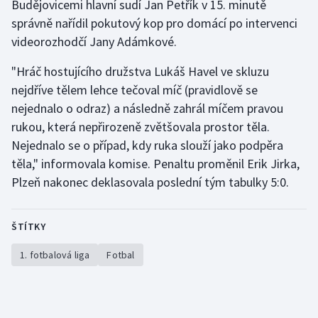
Budějovicemi hlavní sudí Jan Petřík v 15. minutě
správně nařídil pokutový kop pro domácí po intervenci
videorozhodčí Jany Adámkové.
"Hráč hostujícího družstva Lukáš Havel ve skluzu
nejdříve tělem lehce tečoval míč (pravidlově se
nejednalo o odraz) a následně zahrál míčem pravou
rukou, která nepřirozeně zvětšovala prostor těla.
Nejednalo se o případ, kdy ruka slouží jako podpěra
těla," informovala komise. Penaltu proměnil Erik Jirka,
Plzeň nakonec deklasovala poslední tým tabulky 5:0.
ŠTÍTKY
1. fotbalová liga
Fotbal