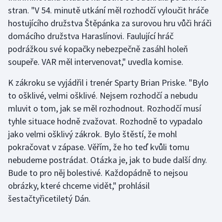
stran. "V 54. minutě utkání měl rozhodčí vyloučit hráče
hostujícího družstva Štěpánka za surovou hru vůči hráči
Gymnastika
domácího družstva Haraslínovi. Faulující hráč
Házená
podrážkou své kopačky nebezpečně zasáhl holeň
soupeře. VAR měl intervenovat," uvedla komise.
Jezdectví
K zákroku se vyjádřil i trenér Sparty Brian Priske. "Bylo
Judo
to ošklivé, velmi ošklivé. Nejsem rozhodčí a nebudu
mluvit o tom, jak se měl rozhodnout. Rozhodčí musí
Krasobruslení
tyhle situace hodně zvažovat. Rozhodně to vypadalo
jako velmi ošklivý zákrok. Bylo štěstí, že mohl
Lezení
pokračovat v zápase. Věřím, že ho teď kvůli tomu
nebudeme postrádat. Otázka je, jak to bude další dny.
Lyže a snowboard
Bude to pro něj bolestivé. Každopádně to nejsou
obrázky, které chceme vidět," prohlásil
Moderní pětiboj
šestačtyřicetiletý Dán.
Motorsport