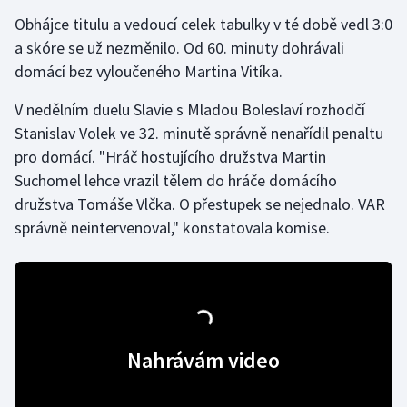
Obhájce titulu a vedoucí celek tabulky v té době vedl 3:0
Olympijské hry
a skóre se už nezměnilo. Od 60. minuty dohrávali
domácí bez vyloučeného Martina Vitíka.
Parasport
V nedělním duelu Slavie s Mladou Boleslaví rozhodčí
Plavání
Stanislav Volek ve 32. minutě správně nenařídil penaltu
pro domácí. "Hráč hostujícího družstva Martin
Plážový volejbal
Suchomel lehce vrazil tělem do hráče domácího
Ragby
družstva Tomáše Vlčka. O přestupek se nejednalo. VAR
správně neintervenoval," konstatovala komise.
Rychlobruslení
Rychlostní kanoistika
Short track
Nahrávám video
Sportovní střelba