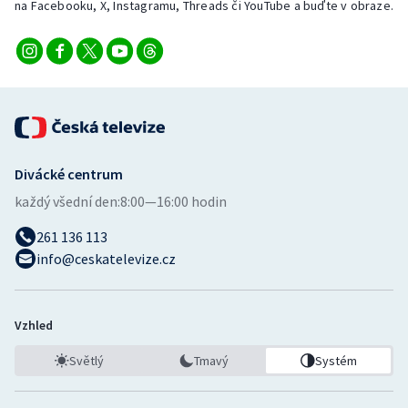
na Facebooku, X, Instagramu, Threads či YouTube a buďte v obraze.
Divácké centrum
každý všední den:
8:00—16:00 hodin
261 136 113
info@ceskatelevize.cz
Vzhled
Světlý
Tmavý
Systém