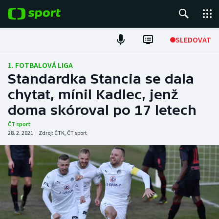
POPULÁRNÍ
SLEDOVAT
Fotbal
1. FOTBALOVÁ LIGA
Standardka Stancia se dala
Hokej
chytat, mínil Kadlec, jenž
doma skóroval po 17 letech
Tenis
ČT sport
Atletika
28. 2. 2021
|
Zdroj:
ČTK
,
ČT sport
Cyklistika
DALŠÍ SPORTY
Americký fotbal
NEPŘEHLÉDNĚTE