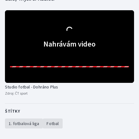
Stolní tenis
Triatlon
Veslování
Nahrávám video
Vodní slalom
Volejbal
Ostatní
Studio fotbal - Dohráno Plus
Zdroj:
ČT sport
ŠTÍTKY
1. fotbalová liga
Fotbal