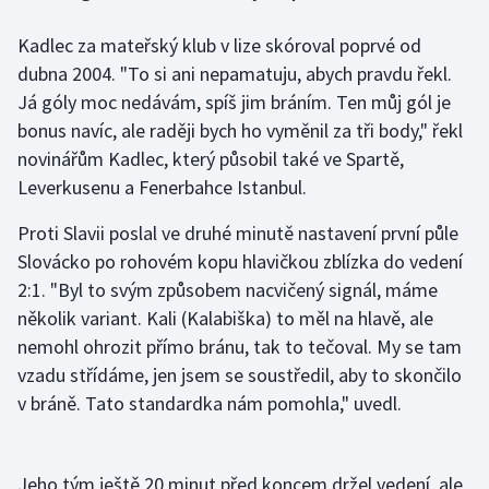
Kadlec za mateřský klub v lize skóroval poprvé od
Gymnastika
dubna 2004. "To si ani nepamatuju, abych pravdu řekl.
Já góly moc nedávám, spíš jim bráním. Ten můj gól je
Házená
bonus navíc, ale raději bych ho vyměnil za tři body," řekl
Jezdectví
novinářům Kadlec, který působil také ve Spartě,
Leverkusenu a Fenerbahce Istanbul.
Judo
Proti Slavii poslal ve druhé minutě nastavení první půle
Slovácko po rohovém kopu hlavičkou zblízka do vedení
Krasobruslení
2:1. "Byl to svým způsobem nacvičený signál, máme
Lezení
několik variant. Kali (Kalabiška) to měl na hlavě, ale
nemohl ohrozit přímo bránu, tak to tečoval. My se tam
Lyže a snowboard
vzadu střídáme, jen jsem se soustředil, aby to skončilo
v bráně. Tato standardka nám pomohla," uvedl.
Moderní pětiboj
Motorsport
Jeho tým ještě 20 minut před koncem držel vedení, ale