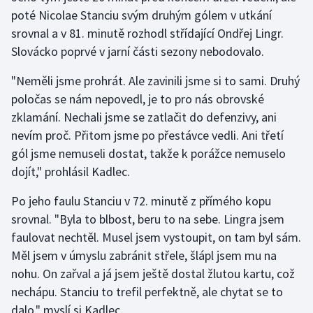
poté Nicolae Stanciu svým druhým gólem v utkání
Olympijské hry
srovnal a v 81. minutě rozhodl střídající Ondřej Lingr.
Slovácko poprvé v jarní části sezony nebodovalo.
Parasport
"Neměli jsme prohrát. Ale zavinili jsme si to sami. Druhý
Plavání
poločas se nám nepovedl, je to pro nás obrovské
zklamání. Nechali jsme se zatlačit do defenzivy, ani
Plážový volejbal
nevím proč. Přitom jsme po přestávce vedli. Ani třetí
gól jsme nemuseli dostat, takže k porážce nemuselo
Ragby
dojít," prohlásil Kadlec.
Rychlobruslení
Po jeho faulu Stanciu v 72. minutě z přímého kopu
srovnal. "Byla to blbost, beru to na sebe. Lingra jsem
Rychlostní kanoistika
faulovat nechtěl. Musel jsem vystoupit, on tam byl sám.
Měl jsem v úmyslu zabránit střele, šlápl jsem mu na
Short track
nohu. On zařval a já jsem ještě dostal žlutou kartu, což
Sportovní střelba
nechápu. Stanciu to trefil perfektně, ale chytat se to
dalo," myslí si Kadlec.