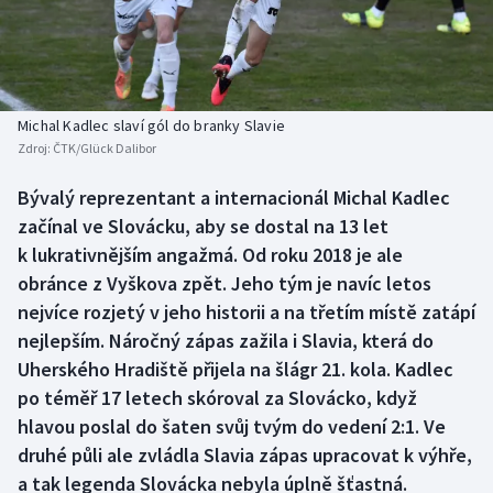
Baseball a softbal
Soutěže
Basketbal
Historické návraty
Biatlon
Aplikace ČT sport
Michal Kadlec slaví gól do branky Slavie
Zdroj:
ČTK/Glück Dalibor
Boby a skeleton
AZ kvíz
Bývalý reprezentant a internacionál Michal Kadlec
začínal ve Slovácku, aby se dostal na 13 let
Box
k lukrativnějším angažmá. Od roku 2018 je ale
Curling
obránce z Vyškova zpět. Jeho tým je navíc letos
nejvíce rozjetý v jeho historii a na třetím místě zatápí
Dostihy
nejlepším. Náročný zápas zažila i Slavia, která do
Uherského Hradiště přijela na šlágr 21. kola. Kadlec
Florbal
po téměř 17 letech skóroval za Slovácko, když
hlavou poslal do šaten svůj tvým do vedení 2:1. Ve
Futsal
druhé půli ale zvládla Slavia zápas upracovat k výhře,
a tak legenda Slovácka nebyla úplně šťastná.
Golf