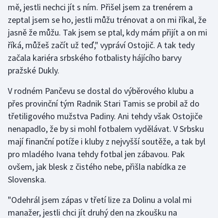
mě, jestli nechci jít s ním. Přišel jsem za trenérem a
Olympijské hry
zeptal jsem se ho, jestli můžu trénovat a on mi říkal, že
jasně že můžu. Tak jsem se ptal, kdy mám přijít a on mi
Parasport
říká, můžeš začít už teď," vypráví Ostojič. A tak tedy
začala kariéra srbského fotbalisty hájícího barvy
Plavání
pražské Dukly.
Plážový volejbal
V rodném Pančevu se dostal do výběrového klubu a
přes provinční tým Radnik Stari Tamis se probil až do
Ragby
třetiligového mužstva Padiny. Ani tehdy však Ostojiče
nenapadlo, že by si mohl fotbalem vydělávat. V Srbsku
Rychlobruslení
mají finanční potíže i kluby z nejvyšší soutěže, a tak byl
pro mladého Ivana tehdy fotbal jen zábavou. Pak
Rychlostní kanoistika
ovšem, jak blesk z čistého nebe, přišla nabídka ze
Short track
Slovenska.
"Odehrál jsem zápas v třetí lize za Dolinu a volal mi
Sportovní střelba
manažer, jestli chci jít druhý den na zkoušku na