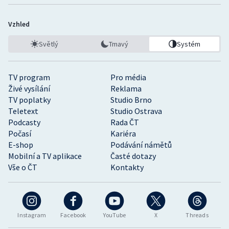
Vzhled
Světlý
Tmavý
Systém
TV program
Pro média
Živé vysílání
Reklama
TV poplatky
Studio Brno
Teletext
Studio Ostrava
Podcasty
Rada ČT
Počasí
Kariéra
E-shop
Podávání námětů
Mobilní a TV aplikace
Časté dotazy
Vše o ČT
Kontakty
Instagram
Facebook
YouTube
X
Threads