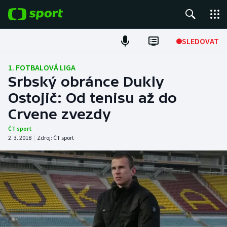
POPULÁRNÍ
SLEDOVAT
Fotbal
1. FOTBALOVÁ LIGA
Srbský obránce Dukly
Hokej
Ostojič: Od tenisu až do
Crvene zvezdy
Tenis
ČT sport
Atletika
2. 3. 2018
|
Zdroj:
ČT sport
Cyklistika
DALŠÍ SPORTY
Americký fotbal
NEPŘEHLÉDNĚTE