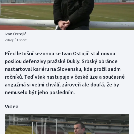
Baseball a softbal
Soutěže
Basketbal
Historické návraty
Biatlon
Aplikace ČT sport
Ivan Ostojič
Zdroj:
ČT sport
Boby a skeleton
AZ kvíz
Před letošní sezonou se Ivan Ostojič stal novou
posilou defenzivy pražské Dukly. Srbský obránce
Box
nastartoval kariéru na Slovensku, kde prožil sedm
Curling
ročníků. Teď však nastupuje v české lize a současné
angažmá si velmi chválí, zároveň ale doufá, že by
Dostihy
nemuselo být jeho posledním.
Florbal
Videa
Futsal
Golf