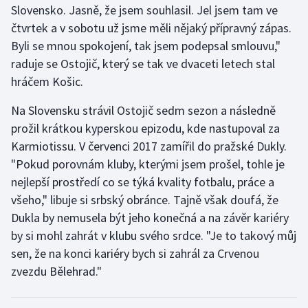
Slovensko. Jasně, že jsem souhlasil. Jel jsem tam ve
Stolní tenis
čtvrtek a v sobotu už jsme měli nějaký přípravný zápas.
Triatlon
Byli se mnou spokojení, tak jsem podepsal smlouvu,"
raduje se Ostojič, který se tak ve dvaceti letech stal
Veslování
hráčem Košic.
Vodní slalom
Na Slovensku strávil Ostojič sedm sezon a následně
prožil krátkou kyperskou epizodu, kde nastupoval za
Volejbal
Karmiotissu. V červenci 2017 zamířil do pražské Dukly.
"Pokud porovnám kluby, kterými jsem prošel, tohle je
Ostatní
nejlepší prostředí co se týká kvality fotbalu, práce a
všeho," libuje si srbský obránce. Tajně však doufá, že
Dukla by nemusela být jeho konečná a na závěr kariéry
by si mohl zahrát v klubu svého srdce. "Je to takový můj
sen, že na konci kariéry bych si zahrál za Crvenou
zvezdu Bělehrad."