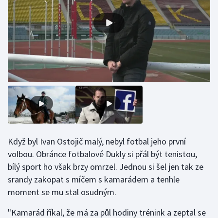
Gymnastika
Házená
Jezdectví
Judo
Krasobruslení
Lezení
Když byl Ivan Ostojič malý, nebyl fotbal jeho první
volbou. Obránce fotbalové Dukly si přál být tenistou,
Lyže a snowboard
bílý sport ho však brzy omrzel. Jednou si šel jen tak ze
srandy zakopat s míčem s kamarádem a tenhle
Moderní pětiboj
moment se mu stal osudným.
Motorsport
"Kamarád říkal, že má za půl hodiny trénink a zeptal se