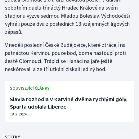
sobotním duelu třináctý Hradec Králové na svém
stadionu vyzve sedmou Mladou Boleslav. Východočeši
vyhráli pouze dva z posledních 13 vzájemných ligových
zápasů.
V neděli poslední České Budějovice, které ztrácejí na
patnáctou Karvinou pouze bod, doma nastoupí proti
šesté Olomouci. Trápící se Hanáci na jaře ještě
neskórovali a ze tří utkání získali jediný bod.
SOUVISEJÍCÍ ČLÁNKY
Slavia rozhodla v Karviné dvěma rychlými góly,
Sparta udolala Liberec
18. 2. 2024
ŠTÍTKY