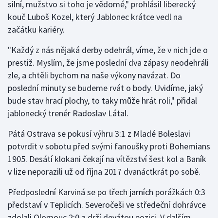
silní, mužstvo si toho je vědomé," prohlásil liberecký
kouč Luboš Kozel, který Jablonec krátce vedl na
začátku kariéry.
"Každý z nás nějaká derby odehrál, víme, že v nich jde o
prestiž. Myslím, že jsme poslední dva zápasy neodehráli
zle, a chtěli bychom na naše výkony navázat. Do
poslední minuty se budeme rvát o body. Uvidíme, jaký
bude stav hrací plochy, to taky může hrát roli," přidal
jablonecký trenér Radoslav Látal.
Pátá Ostrava se pokusí výhru 3:1 z Mladé Boleslavi
potvrdit v sobotu před svými fanoušky proti Bohemians
1905. Desátí klokani čekají na vítězství šest kol a Baník
v lize neporazili už od října 2017 dvanáctkrát po sobě.
Předposlední Karviná se po třech jarních porážkách 0:3
představí v Teplicích. Severočeši ve středeční dohrávce
zdolali Olomouc 2:0 a drží devátou pozici. V dalším