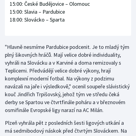
15:00: České Budějovice – Olomouc
Stolní tenis
15:00: Slavia – Pardubice
Triatlon
18:00: Slovácko – Sparta
Veslování
"Hlavně nesmíme Pardubice podcenit. Je to mladý tým
Vodní slalom
plný šikovných hráčů. Mají velice dobré individuality,
vyhráli na Slovácku a v Karviné a doma remizovaly s
Volejbal
Teplicemi. Předvádějí velice dobré výkony, hrají
Ostatní
komplexní moderní fotbal. Na výkony z podzimu
navázali na jaře i výsledkově," ocenil soupeře slávistický
kouč Jindřich Trpišovský, jehož tým ve středu čeká
derby se Spartou ve čtvrtfinále poháru a v březnovém
osmifinále Evropské ligy narazí na AC Milán.
Plzeň vyhrála pět z posledních šesti ligových utkání a
má sedmibodový náskok před čtvrtým Slováckem. Na