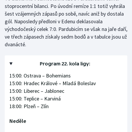
stoprocentní bilanci. Po úvodní remíze 1:1 totiž vyhrála
Olympijské hry
šest vzájemných zápasů po sobě, navíc aniž by dostala
gól. Naposledy předloni v Edenu deklasovala
Parasport
východočeský celek 7:0. Pardubicím se však na jaře daří,
ve třech zápasech získaly sedm bodů a v tabulce jsou už
Plavání
dvanácté.
Plážový volejbal
Program 22. kola ligy:
Ragby
15:00: Ostrava – Bohemians
Rychlobruslení
15:00: Hradec Králové – Mladá Boleslav
15:00: Liberec – Jablonec
Rychlostní kanoistika
15:00: Teplice – Karviná
18:00: Plzeň – Zlín
Short track
Neděle
Sportovní střelba