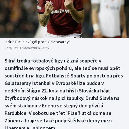
Baseball a softbal
Soutěže
Basketbal
Historické návraty
Biatlon
Aplikace ČT sport
Indrit Tuci slaví gól proti Galatasarayi
Boby a skeleton
AZ kvíz
Zdroj:
REUTERS/David W Cerny
Box
Silná trojka fotbalové ligy už zná soupeře v
osmifinále evropských pohárů, ale teď se musí opět
Curling
soustředit na ligu. Fotbalisté Sparty po postupu přes
Galatasaray Istanbul v Evropské lize budou v
Dostihy
nedělním šlágru 22. kola na hřišti Slovácka hájit
čtyřbodový náskok na špici tabulky. Druhá Slavia na
Florbal
svém stadionu v Edenu ve stejný den přivítá
Pardubice. V sobotu se třetí Plzeň utká doma se
Futsal
Zlínem a hraje se také podještědské derby mezi
Libercem a Jabloncem.
Golf