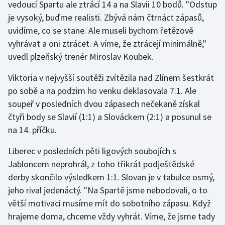
vedoucí Spartu ale ztrácí 14 a na Slavii 10 bodů. "Odstup
je vysoký, buďme realisti. Zbývá nám čtrnáct zápasů,
uvidíme, co se stane. Ale museli bychom řetězově
vyhrávat a oni ztrácet. A víme, že ztrácejí minimálně,"
uvedl plzeňský trenér Miroslav Koubek.
Viktoria v nejvyšší soutěži zvítězila nad Zlínem šestkrát
po sobě a na podzim ho venku deklasovala 7:1. Ale
soupeř v posledních dvou zápasech nečekaně získal
čtyři body se Slavií (1:1) a Slováckem (2:1) a posunul se
na 14. příčku.
Liberec v posledních pěti ligových soubojích s
Jabloncem neprohrál, z toho třikrát podještědské
derby skončilo výsledkem 1:1. Slovan je v tabulce osmý,
jeho rival jedenáctý. "Na Spartě jsme nebodovali, o to
větší motivaci musíme mít do sobotního zápasu. Když
hrajeme doma, chceme vždy vyhrát. Víme, že jsme tady