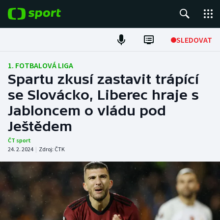
POPULÁRNÍ
SLEDOVAT
Fotbal
1. FOTBALOVÁ LIGA
Spartu zkusí zastavit trápící
Hokej
se Slovácko, Liberec hraje s
Jabloncem o vládu pod
Tenis
Ještědem
Atletika
ČT sport
24. 2. 2024
|
Zdroj:
ČTK
Cyklistika
DALŠÍ SPORTY
Americký fotbal
NEPŘEHLÉDNĚTE