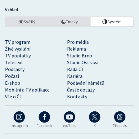
Vzhled
Světlý
Tmavý
Systém
TV program
Pro média
Živé vysílání
Reklama
TV poplatky
Studio Brno
Teletext
Studio Ostrava
Podcasty
Rada ČT
Počasí
Kariéra
E-shop
Podávání námětů
Mobilní a TV aplikace
Časté dotazy
Vše o ČT
Kontakty
Instagram
Facebook
YouTube
X
Threads