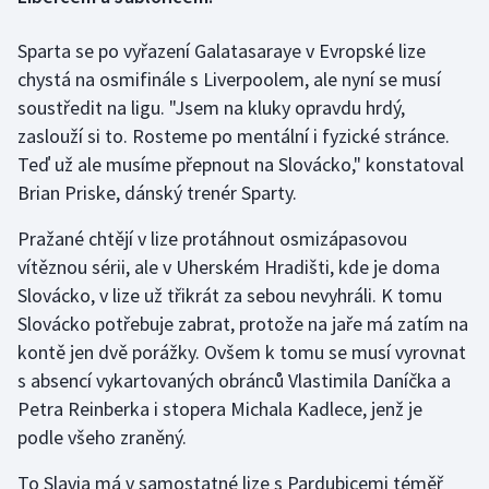
Sparta se po vyřazení Galatasaraye v Evropské lize
Gymnastika
chystá na osmifinále s Liverpoolem, ale nyní se musí
Házená
soustředit na ligu. "Jsem na kluky opravdu hrdý,
zaslouží si to. Rosteme po mentální i fyzické stránce.
Jezdectví
Teď už ale musíme přepnout na Slovácko," konstatoval
Brian Priske, dánský trenér Sparty.
Judo
Pražané chtějí v lize protáhnout osmizápasovou
Krasobruslení
vítěznou sérii, ale v Uherském Hradišti, kde je doma
Slovácko, v lize už třikrát za sebou nevyhráli. K tomu
Lezení
Slovácko potřebuje zabrat, protože na jaře má zatím na
kontě jen dvě porážky. Ovšem k tomu se musí vyrovnat
Lyže a snowboard
s absencí vykartovaných obránců Vlastimila Daníčka a
Petra Reinberka i stopera Michala Kadlece, jenž je
Moderní pětiboj
podle všeho zraněný.
Motorsport
To Slavia má v samostatné lize s Pardubicemi téměř