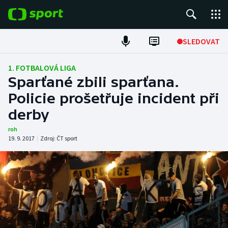
POPULÁRNÍ
SLEDOVAT
Fotbal
1. FOTBALOVÁ LIGA
Sparťané zbili sparťana.
Hokej
Policie prošetřuje incident při
derby
Tenis
roh
Atletika
19. 9. 2017
|
Zdroj:
ČT sport
Cyklistika
DALŠÍ SPORTY
Americký fotbal
NEPŘEHLÉDNĚTE