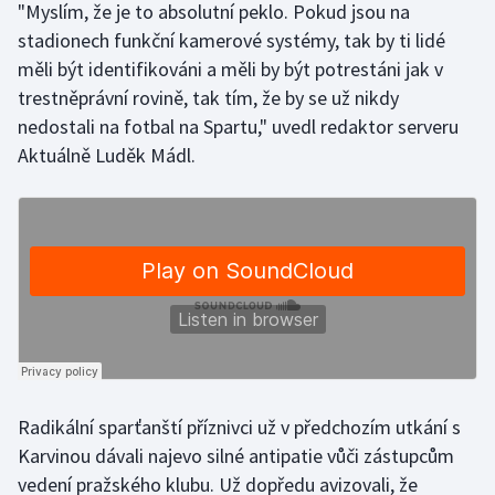
"Myslím, že je to absolutní peklo. Pokud jsou na
Stolní tenis
stadionech funkční kamerové systémy, tak by ti lidé
měli být identifikováni a měli by být potrestáni jak v
Triatlon
trestněprávní rovině, tak tím, že by se už nikdy
Veslování
nedostali na fotbal na Spartu," uvedl redaktor serveru
Aktuálně Luděk Mádl.
Vodní slalom
Volejbal
Ostatní
Radikální sparťanští příznivci už v předchozím utkání s
Karvinou dávali najevo silné antipatie vůči zástupcům
vedení pražského klubu. Už dopředu avizovali, že