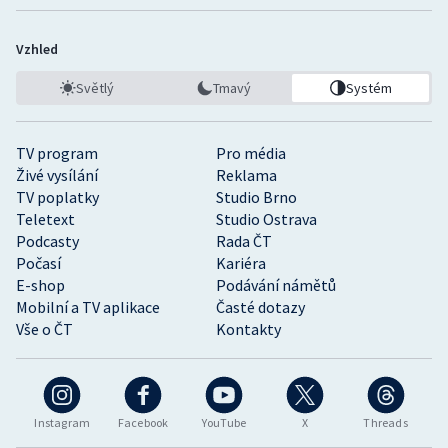
Vzhled
Světlý
Tmavý
Systém
TV program
Pro média
Živé vysílání
Reklama
TV poplatky
Studio Brno
Teletext
Studio Ostrava
Podcasty
Rada ČT
Počasí
Kariéra
E-shop
Podávání námětů
Mobilní a TV aplikace
Časté dotazy
Vše o ČT
Kontakty
Instagram
Facebook
YouTube
X
Threads