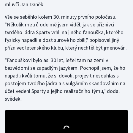
mluvčí Jan Daněk.
Gymnastika
Vše se seběhlo kolem 30. minuty prvního poločasu.
"Několik metrů ode mě jsem viděl, jak se příznivci
Házená
tvrdého jádra Sparty vrhli na jiného fanouška, kterého
fyzicky napadli a dost surově ho zbili," popisoval jiný
Jezdectví
příznivec letenského klubu, který nechtěl být jmenován.
Judo
"Fanouškovi bylo asi 30 let, ležel tam na zemi v
bezvědomí se zapadlým jazykem. Pochopil jsem, že ho
Krasobruslení
napadli kvůli tomu, že si dovolil projevit nesouhlas s
postojem tvrdého jádra a s vulgárním skandováním na
Lezení
účet vedení Sparty a jejího realizačního týmu," dodal
svědek.
Lyže a snowboard
Moderní pětiboj
Motorsport