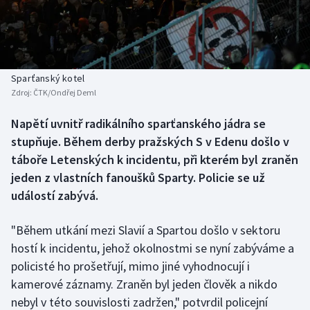
Baseball a softbal
Soutěže
Basketbal
Historické návraty
Biatlon
Aplikace ČT sport
Sparťanský kotel
Zdroj:
ČTK/Ondřej Deml
Boby a skeleton
AZ kvíz
Napětí uvnitř radikálního sparťanského jádra se
stupňuje. Během derby pražských S v Edenu došlo v
Box
táboře Letenských k incidentu, při kterém byl zraněn
Curling
jeden z vlastních fanoušků Sparty. Policie se už
událostí zabývá.
Dostihy
"Během utkání mezi Slavií a Spartou došlo v sektoru
Florbal
hostí k incidentu, jehož okolnostmi se nyní zabýváme a
policisté ho prošetřují, mimo jiné vyhodnocují i
Futsal
kamerové záznamy. Zraněn byl jeden člověk a nikdo
nebyl v této souvislosti zadržen," potvrdil policejní
Golf