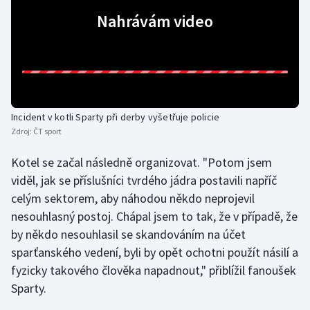
Nahrávám video
Olympijské hry
Parasport
Plavání
Incident v kotli Sparty při derby vyšetřuje policie
Plážový volejbal
Zdroj:
ČT sport
Ragby
Kotel se začal následně organizovat. "Potom jsem
viděl, jak se příslušníci tvrdého jádra postavili napříč
Rychlobruslení
celým sektorem, aby náhodou někdo neprojevil
nesouhlasný postoj. Chápal jsem to tak, že v případě, že
Rychlostní kanoistika
by někdo nesouhlasil se skandováním na účet
sparťanského vedení, byli by opět ochotni použít násilí a
Short track
fyzicky takového člověka napadnout," přiblížil fanoušek
Sportovní střelba
Sparty.