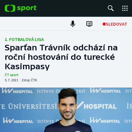
POPULÁRNÍ
SLEDOVAT
Fotbal
1. FOTBALOVÁ LIGA
Sparťan Trávník odchází na
Hokej
roční hostování do turecké
Kasimpasy
Tenis
ČT sport
Atletika
5. 7. 2021
|
Zdroj:
ČTK
Cyklistika
DALŠÍ SPORTY
Americký fotbal
NEPŘEHLÉDNĚTE