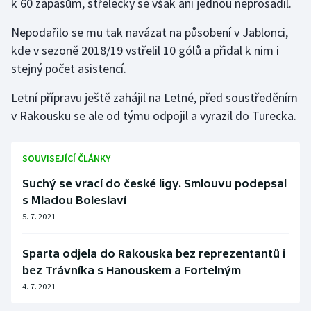
k 60 zápasům, střelecky se však ani jednou neprosadil.
Nepodařilo se mu tak navázat na působení v Jablonci,
Gymnastika
kde v sezoně 2018/19 vstřelil 10 gólů a přidal k nim i
Házená
stejný počet asistencí.
Letní přípravu ještě zahájil na Letné, před soustředěním
Jezdectví
v Rakousku se ale od týmu odpojil a vyrazil do Turecka.
Judo
SOUVISEJÍCÍ ČLÁNKY
Krasobruslení
Suchý se vrací do české ligy. Smlouvu podepsal
Lezení
s Mladou Boleslaví
5. 7. 2021
Lyže a snowboard
Sparta odjela do Rakouska bez reprezentantů i
Moderní pětiboj
bez Trávníka s Hanouskem a Fortelným
4. 7. 2021
Motorsport