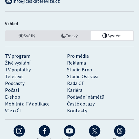
info@ceskatelevize.cz
Vzhled
Světlý
Tmavý
Systém
TV program
Pro média
Živé vysílání
Reklama
TV poplatky
Studio Brno
Teletext
Studio Ostrava
Podcasty
Rada ČT
Počasí
Kariéra
E-shop
Podávání námětů
Mobilní a TV aplikace
Časté dotazy
Vše o ČT
Kontakty