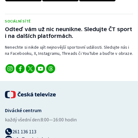
Stolní tenis
Triatlon
SOCIÁLNÍ SÍTĚ
Odteď vám už nic neunikne. Sledujte ČT sport
Veslování
i na dalších platformách.
Nenechte si nikde ujít nejnovější sportovní události. Sledujte nás i
Vodní slalom
na Facebooku, X, Instagramu, Threads či YouTube a buďte v obraze.
Volejbal
Ostatní
Divácké centrum
každý všední den:
8:00—16:00 hodin
261 136 113