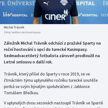
Baseball a softbal
Soutěže
Basketbal
Historické návraty
Biatlon
Aplikace ČT sport
Michal Trávník
Zdroj:
twitter.com/kasimpasa
Boby a skeleton
AZ kvíz
Záložník Michal Trávník odchází z pražské Sparty na
roční hostování s opcí do turecké Kasimpasy.
Box
Sedmadvacetiletý fotbalista zároveň prodloužil na
Curling
Letné smlouvu o další rok.
Dostihy
Trávník, který přišel do Sparty v roce 2019, se ve
čtrnáctém týmu uplynulého ročníku turecké soutěže
Florbal
potká se svým bývalým spoluhráčem z Jablonce
Tomášem Břečkou.
Futsal
V uplynulých dvou sezonách nastoupil Trávník ve Spartě
Golf