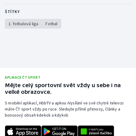
Olympijské hry
ŠTÍTKY
Parasport
1. fotbalová liga
Fotbal
Plavání
Plážový volejbal
Ragby
APLIKACE ČT SPORT
Rychlobruslení
Mějte celý sportovní svět vždy u sebe i na
velké obrazovce.
Rychlostní kanoistika
S mobilní aplikací, HbbTV a apkou iVysílání ve své chytré televizi
máte ČT sport vždy po ruce. Sledujte přímé přenosy, články a
Short track
bonusový obsah kdekoli a kdykoli.
Sportovní střelba