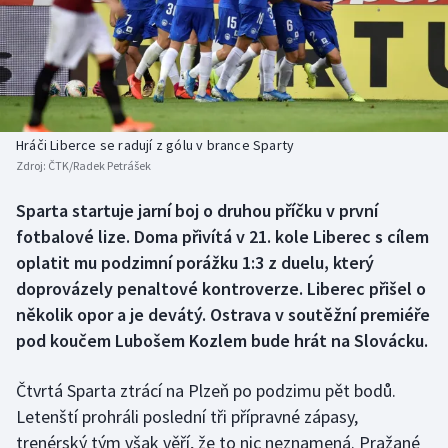
Baseball a softbal
Soutěže
Basketbal
Historické návraty
Biatlon
Aplikace ČT sport
Hráči Liberce se radují z gólu v brance Sparty
Boby a skeleton
AZ kvíz
Zdroj:
ČTK/Radek Petrášek
Box
Sparta startuje jarní boj o druhou příčku v první
fotbalové lize. Doma přivítá v 21. kole Liberec s cílem
Curling
oplatit mu podzimní porážku 1:3 z duelu, který
doprovázely penaltové kontroverze. Liberec přišel o
Dostihy
několik opor a je devátý. Ostrava v soutěžní premiéře
pod koučem Lubošem Kozlem bude hrát na Slovácku.
Florbal
Čtvrtá Sparta ztrácí na Plzeň po podzimu pět bodů.
Futsal
Letenští prohráli poslední tři přípravné zápasy,
trenérský tým však věří, že to nic neznamená. Pražané
Golf