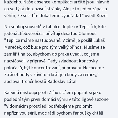
každého. Naše absence komplikací určitě jsou, hlavně
Stolní tenis
co se týká defenzivní stránky. Ale je to jeden zápas a
věřím, že se s tím dokážeme vypořádat," uvedl Kozel.
Triatlon
Na souboj sousedů v tabulce dojde i v Teplicích, kde
Veslování
jedenáctí Severočeši přivítají desátou Olomouc.
"Teplice máme nastudované. V zimě je posílil Lukáš
Vodní slalom
Mareček, což bude pro tým velký přínos. Musíme se
zaměřit na to, abychom do praxe uvedli, co jsme
Volejbal
nacvičovali v přípravě. Tedy zvládnout koncovky
Ostatní
poločasů, být koncentrovaní, připravení. Nechceme
ztrácet body v závěru a brát jen body za remízy,"
apeloval trenér hostů Radoslav Látal.
Karviná nastoupí proti Zlínu s cílem připsat si jako
poslední tým první domácí výhru v této ligové sezoně.
"V domácím prostředí potřebujeme prolomit
nepříznivou sérii, moc rádi bychom fanoušky chtěli