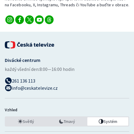
na Facebooku, X, Instagramu, Threads či YouTube a buďte v obraze.
Divácké centrum
každý všední den:
8:00—16:00 hodin
261 136 113
info@ceskatelevize.cz
Vzhled
Světlý
Tmavý
Systém