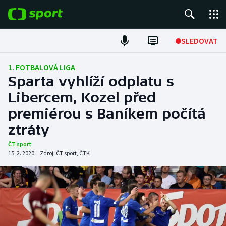
POPULÁRNÍ
SLEDOVAT
Fotbal
1. FOTBALOVÁ LIGA
Sparta vyhlíží odplatu s
Hokej
Libercem, Kozel před
premiérou s Baníkem počítá
Tenis
ztráty
Atletika
ČT sport
15. 2. 2020
|
Zdroj:
ČT sport
,
ČTK
Cyklistika
DALŠÍ SPORTY
Americký fotbal
NEPŘEHLÉDNĚTE