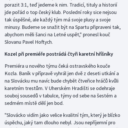
porazit 3:1, teď jedeme k nim. Tradicí, tituly a historií
Olympijské hry
jde pořád o top český klub. Poslední roky sice nejsou
tak úspěšné, ale každý tým má svoje plusy a svoje
Parasport
minusy. Budeme se snažit být na Spartu připraveni tak,
abychom měli šanci na Letné uspět," pronesl kouč
Plavání
Slovanu Pavel Hoftych.
Plážový volejbal
Kozel při premiéře postrádá čtyři karetní hříšníky
Ragby
Premiéra u nového týmu čeká ostravského kouče
Kozla. Baník v přípravě vyhrál jen dvě z deseti utkání a
Rychlobruslení
na Slovácku mu navíc bude chybět čtveřice hráčů kvůli
karetním trestům. V Uherském Hradišti se odehraje
Rychlostní kanoistika
souboj sousedů v tabulce, týmy od sebe na šestém a
sedmém místě dělí jen bod.
Short track
"Slovácko vidím jako velice kvalitní tým, který je blízko
Sportovní střelba
úspěchu, jaký tam dlouho nebyl. Jsou nepříjemní pro