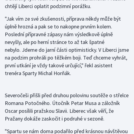
chtějí Liberci oplatit podzimní porážku.
Gymnastika
"Jak vím ze své zkušenosti, příprava někdy může být
úplně hrozná a pak se to nakopne prvním kolem.
Házená
Poslední přípravné zápasy nám výsledkově úplně
nevyšly, ale po herní stránce to až tak špatné
Jezdectví
nebylo. Jdeme do jarní části optimisticky. V Liberci jsme
Judo
na podzim prohráli po těžkém boji. Teď chceme vyhrát,
první utkání je vždy takové určující," řekl asistent
Krasobruslení
trenéra Sparty Michal Horňák.
Lezení
Severočeši přišli před druhou polovinu soutěže o střelce
Lyže a snowboard
Romana Potočného. Útočník Petar Musa a záložník
Oscar posílili pražskou Slavii. Liberec však věří, že
Moderní pětiboj
Pražany dokáže zaskočit i podruhé v sezoně.
Motorsport
"Spartu se nám doma podařilo před krásnou návštěvou