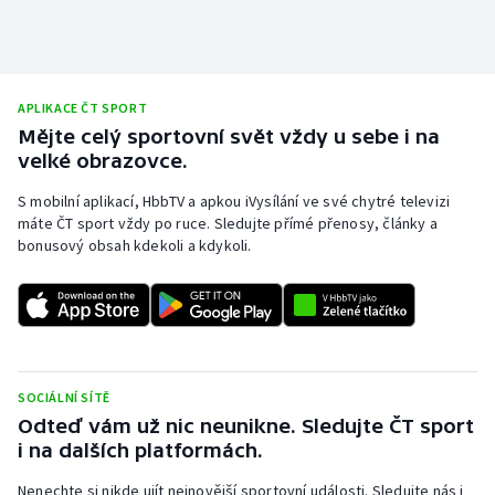
APLIKACE ČT SPORT
Mějte celý sportovní svět vždy u sebe i na
velké obrazovce.
S mobilní aplikací, HbbTV a apkou iVysílání ve své chytré televizi
máte ČT sport vždy po ruce. Sledujte přímé přenosy, články a
bonusový obsah kdekoli a kdykoli.
SOCIÁLNÍ SÍTĚ
Odteď vám už nic neunikne. Sledujte ČT sport
i na dalších platformách.
Nenechte si nikde ujít nejnovější sportovní události. Sledujte nás i