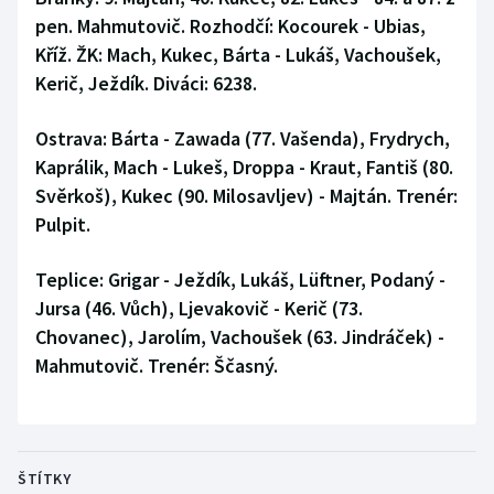
pen. Mahmutovič. Rozhodčí: Kocourek - Ubias,
Kříž. ŽK: Mach, Kukec, Bárta - Lukáš, Vachoušek,
Kerič, Ježdík. Diváci: 6238.
Ostrava:
Bárta - Zawada (77. Vašenda), Frydrych,
Kaprálik, Mach - Lukeš, Droppa - Kraut, Fantiš (80.
Svěrkoš), Kukec (90. Milosavljev) - Majtán. Trenér:
Pulpit.
Teplice:
Grigar - Ježdík, Lukáš, Lüftner, Podaný -
Jursa (46. Vůch), Ljevakovič - Kerič (73.
Chovanec), Jarolím, Vachoušek (63. Jindráček) -
Mahmutovič. Trenér: Ščasný.
ŠTÍTKY