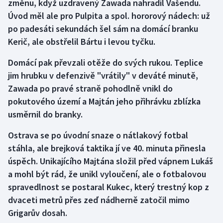
změnu, když uzdravený Zawada nahradil Vašendu.
Úvod měl ale pro Pulpita a spol. hororový nádech: už
po padesáti sekundách šel sám na domácí branku
Kerič, ale obstřelil Bártu i levou tyčku.
Domácí pak převzali otěže do svých rukou. Teplice
jim hrubku v defenzivě "vrátily" v deváté minutě,
Zawada po pravé straně pohodlně vnikl do
pokutového území a Majtán jeho přihrávku zblízka
usměrnil do branky.
Ostrava se po úvodní snaze o nátlakový fotbal
stáhla, ale brejková taktika jí ve 40. minuta přinesla
úspěch. Unikajícího Majtána složil před vápnem Lukáš
a mohl být rád, že unikl vyloučení, ale o fotbalovou
spravedlnost se postaral Kukec, který trestný kop z
dvaceti metrů přes zeď nádherně zatočil mimo
Grigarův dosah.