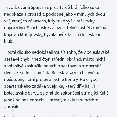
Stolní tenis
Favorizovaná Sparta se přes tvrdě bránícího soka
nedokázala prosadit, podobně jako v minulých dvou
Triatlon
vzájemných zápasech, kdy také vyšla střelecky
naprázdno. Sparťanské záloze citelně chyběl zraněný
Veslování
kapitán Matějovský, bývalá hvězda středočeského
klubu.
Vodní slalom
Hosté dlouho nedokázali využít toho, že v boleslavské
Volejbal
sestavě chybí hned čtyři střední obránci, místo nichž
spolehlivě zaskočila narychlo sestavená stoperská
Ostatní
dvojice Kúdela-Janíček. Boleslav sázela hlavně na
neústupný herní projev a rychlé kontry. Po chybě
sparťanského zadáka Švejdíka, který dřív hájil i
boleslavské barvy, se dral do zakončení střídající Kulič,
jehož na poslední chvíli přesným skluzem odzbrojil
Jarošík.