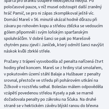
Sparta pro branku soupeře nebezpečná nebyla. Po
poločasové pauze, v níž musel odstoupit další zraněný
hráč Pamič, se pro ni zápas zkomplikoval ještě víc.
Domácí Mareš v 56. minutě ukázal hodně důrazu při
závaru po rohovém kopu a střelou zblízka se vedoucím
gólem připomněl i svým loňským sparťanským
spoluhráčům. V dobré šanci se pak po Marešově
chytrém pasu zjevil i Janíček, který odmítl šanci navýšit
náskok kvůli zbrklé střele.
Pražany z trápení vysvobodila až penalta nařízená čtvrt
hodiny před koncem. Mareš se z hrdiny stal smolařem,
v pokutovém území stáhl Balaje a Hušbauer z penalty
srovnal, přestože ve středu při pohárovém utkání na
Žižkově v rozstřelu selhal. Boleslav málem odpověděla
vzápětí povedenou střelou Kysely a pak se marně
dožadovala penalty po zákroku na Ščuka. Na druhé
straně se v hektickém závěru blýskl ranou do břevna