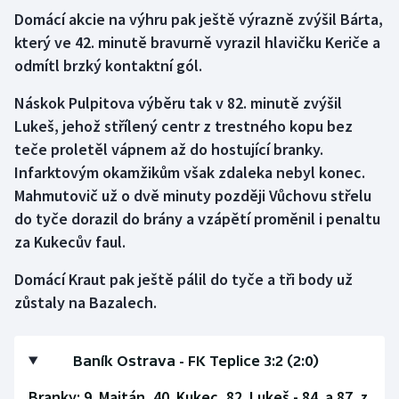
Domácí akcie na výhru pak ještě výrazně zvýšil Bárta,
který ve 42. minutě bravurně vyrazil hlavičku Keriče a
odmítl brzký kontaktní gól.
Náskok Pulpitova výběru tak v 82. minutě zvýšil
Lukeš, jehož střílený centr z trestného kopu bez
teče proletěl vápnem až do hostující branky.
Infarktovým okamžikům však zdaleka nebyl konec.
Mahmutovič už o dvě minuty později Vůchovu střelu
do tyče dorazil do brány a vzápětí proměnil i penaltu
za Kukecův faul.
Domácí Kraut pak ještě pálil do tyče a tři body už
zůstaly na Bazalech.
Baník Ostrava - FK Teplice 3:2 (2:0)
Branky: 9. Majtán, 40. Kukec, 82. Lukeš - 84. a 87. z