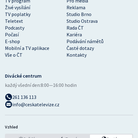
TV program
Pro média
Živé vysílání
Reklama
TV poplatky
Studio Brno
Teletext
Studio Ostrava
Podcasty
Rada ČT
Počasí
Kariéra
E-shop
Podávání námětů
Mobilní a TV aplikace
Časté dotazy
Vše o ČT
Kontakty
Divácké centrum
každý všední den:
8:00—16:00 hodin
261 136 113
info@ceskatelevize.cz
Vzhled