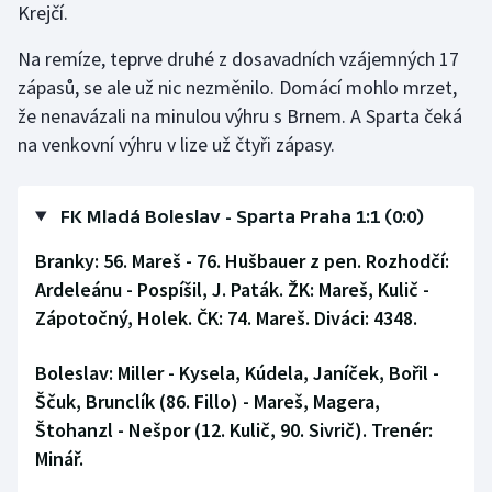
Krejčí.
Na remíze, teprve druhé z dosavadních vzájemných 17
zápasů, se ale už nic nezměnilo. Domácí mohlo mrzet,
že nenavázali na minulou výhru s Brnem. A Sparta čeká
na venkovní výhru v lize už čtyři zápasy.
FK Mladá Boleslav - Sparta Praha 1:1 (0:0)
Branky: 56. Mareš - 76. Hušbauer z pen. Rozhodčí:
Ardeleánu - Pospíšil, J. Paták. ŽK: Mareš, Kulič -
Zápotočný, Holek. ČK: 74. Mareš. Diváci: 4348.
Boleslav:
Miller - Kysela, Kúdela, Janíček, Bořil -
Ščuk, Brunclík (86. Fillo) - Mareš, Magera,
Štohanzl - Nešpor (12. Kulič, 90. Sivrič). Trenér:
Minář.