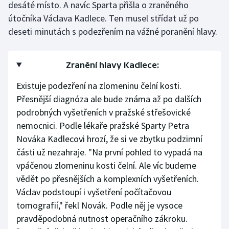
desáté místo. A navíc Sparta přišla o zraněného
útočníka Václava Kadlece. Ten musel střídat už po
Gymnastika
deseti minutách s podezřením na vážné poranění hlavy.
Házená
Zranění hlavy Kadlece:
Jezdectví
Existuje podezření na zlomeninu čelní kosti.
Judo
Přesnější diagnóza ale bude známa až po dalších
podrobných vyšetřeních v pražské střešovické
Krasobruslení
nemocnici. Podle lékaře pražské Sparty Petra
Nováka Kadlecovi hrozí, že si ve zbytku podzimní
Lezení
části už nezahraje. "Na první pohled to vypadá na
vpáčenou zlomeninu kosti čelní. Ale víc budeme
Lyže a snowboard
vědět po přesnějších a komplexních vyšetřeních.
Václav podstoupí i vyšetření počítačovou
Moderní pětiboj
tomografií," řekl Novák. Podle něj je vysoce
pravděpodobná nutnost operačního zákroku.
Motorsport