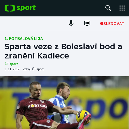
POPULÁRNÍ
SLEDOVAT
Fotbal
1. FOTBALOVÁ LIGA
Sparta veze z Boleslavi bod a
Hokej
zranění Kadlece
Tenis
ČT sport
3. 11. 2012
|
Zdroj:
ČT sport
Atletika
Cyklistika
DALŠÍ SPORTY
Americký fotbal
NEPŘEHLÉDNĚTE