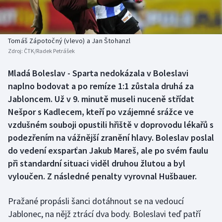
Baseball a softbal
Soutěže
Basketbal
Historické návraty
Tomáš Zápotočný (vlevo) a Jan Štohanzl
Zdroj:
ČTK/Radek Petrášek
Biatlon
Aplikace ČT sport
Mladá Boleslav - Sparta nedokázala v Boleslavi
Boby a skeleton
AZ kvíz
naplno bodovat a po remíze 1:1 zůstala druhá za
Jabloncem. Už v 9. minutě museli nuceně střídat
Box
Nešpor s Kadlecem, kteří po vzájemné srážce ve
vzdušném souboji opustili hřiště v doprovodu lékařů s
Curling
podezřením na vážnější zranění hlavy. Boleslav poslal
do vedení exsparťan Jakub Mareš, ale po svém faulu
Dostihy
při standardní situaci viděl druhou žlutou a byl
Florbal
vyloučen. Z následné penalty vyrovnal Hušbauer.
Futsal
Pražané propásli šanci dotáhnout se na vedoucí
Jablonec, na nějž ztrácí dva body. Boleslavi teď patří
Golf