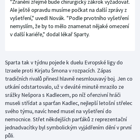
"Zranění zřejmě bude chirurgický zákrok vyžadovat.
Ale ještě opravdu musíme počkat na další zprávy z
Olympijské hry
vyšetření," uvedl Novák. "Podle prvotního vyšetření
Parasport
nemyslím, že by to mělo znamenat nějaké omezení
v další kariéře," dodal lékař Sparty.
Plavání
Plážový volejbal
Sparta tak v týdnu pojede k duelu Evropské ligy do
Ragby
Izraele proti Kirjatu Šmona v rozpacích. Zápas
tradičních rivalů přinesl hlavně nesmlouvavý boj. Jen co
Rychlobruslení
utkání odstartovalo, už v deváté minutě mrazilo ze
srážky Nešpora s Kadlecem, po níž ofenzivní hráči
Rychlostní kanoistika
museli střídat a sparťan Kadlec, nejlepší letošní střelec
svého týmu, navíc hned musel na vyšetření do
Short track
nemocnice. Střet někdejších parťáků z reprezentační
jednadvacítky byl symbolickým vyjádřením dění v první
Sportovní střelba
půli.