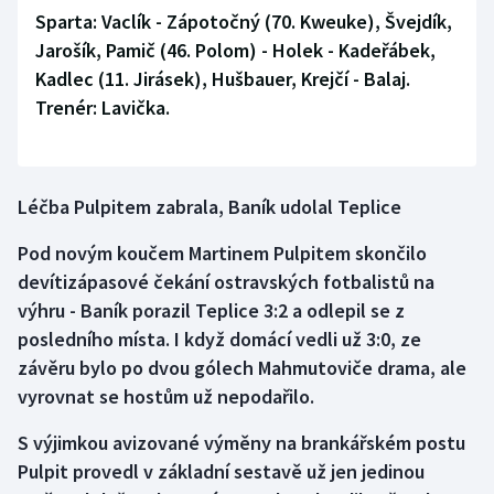
Sparta:
Vaclík - Zápotočný (70. Kweuke), Švejdík,
Jarošík, Pamič (46. Polom) - Holek - Kadeřábek,
Kadlec (11. Jirásek), Hušbauer, Krejčí - Balaj.
Trenér: Lavička.
Léčba Pulpitem zabrala, Baník udolal Teplice
Pod novým koučem Martinem Pulpitem skončilo
devítizápasové čekání ostravských fotbalistů na
výhru - Baník porazil Teplice 3:2 a odlepil se z
posledního místa. I když domácí vedli už 3:0, ze
závěru bylo po dvou gólech Mahmutoviče drama, ale
vyrovnat se hostům už nepodařilo.
S výjimkou avizované výměny na brankářském postu
Pulpit provedl v základní sestavě už jen jedinou