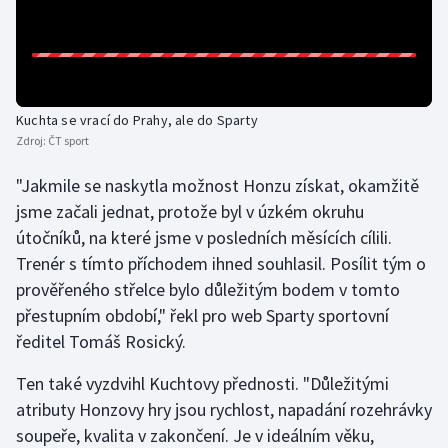
Gymnastika
Házená
Kuchta se vrací do Prahy, ale do Sparty
Jezdectví
Zdroj:
ČT sport
"Jakmile se naskytla možnost Honzu získat, okamžitě
Judo
jsme začali jednat, protože byl v úzkém okruhu
útočníků, na které jsme v posledních měsících cílili.
Krasobruslení
Trenér s tímto příchodem ihned souhlasil. Posílit tým o
Lezení
prověřeného střelce bylo důležitým bodem v tomto
přestupním období," řekl pro web Sparty sportovní
Lyže a snowboard
ředitel Tomáš Rosický.
Ten také vyzdvihl Kuchtovy přednosti. "Důležitými
Moderní pětiboj
atributy Honzovy hry jsou rychlost, napadání rozehrávky
Motorsport
soupeře, kvalita v zakončení. Je v ideálním věku,