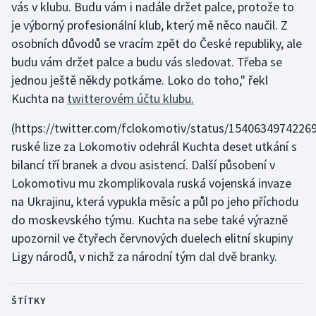
vás v klubu. Budu vám i nadále držet palce, protože to
je výborný profesionální klub, který mě něco naučil. Z
osobních důvodů se vracím zpět do České republiky, ale
budu vám držet palce a budu vás sledovat. Třeba se
jednou ještě někdy potkáme. Loko do toho," řekl
Kuchta na
twitterovém účtu klubu.
(https://twitter.com/fclokomotiv/status/1540634974226
ruské lize za Lokomotiv odehrál Kuchta deset utkání s
bilancí tří branek a dvou asistencí. Další působení v
Lokomotivu mu zkomplikovala ruská vojenská invaze
na Ukrajinu, která vypukla měsíc a půl po jeho příchodu
do moskevského týmu. Kuchta na sebe také výrazně
upozornil ve čtyřech červnových duelech elitní skupiny
Ligy národů, v nichž za národní tým dal dvě branky.
ŠTÍTKY