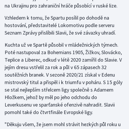
Stolní tenis
na Ukrajinu pro zahraniční hráče působící v ruské lize.
Vzhledem k tomu, že Spartu posílil po dohodě na
Triatlon
hostování, představitelé Lokomotivu podle serveru
Veslování
Seznam Zprávy přislíbili Slavii, že své závazky uhradí.
Kuchta už ve Spartě působil v mládežnických týmech.
Vodní slalom
Poté nastupoval za Bohemians 1905, Žižkov, Slovácko,
Teplice a Liberec, odkud v létě 2020 zamířil do Slavie. V
Volejbal
jejím dresu vstřelil za rok a půl v 65 zápasech 32
Ostatní
soutěžních branek. V sezoně 2020/21 získal v Edenu
mistrovský titul a přispěl i k triumfu v poháru. S 15 góly
se stal nejlepším střelcem ligy společně s Adamem
Hložkem, jehož by měl po jeho odchodu do
Leverkusenu ve sparťanské ofenzivě nahradit. Slavii
pomohl také do čtvrtfinále Evropské ligy.
"Děkuju všem, že jsem mohl strávit hezkých půl roku u