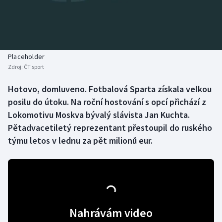
Baseball a softbal
Soutěže
Basketbal
Historické návraty
Biatlon
Aplikace ČT sport
Placeholder
Zdroj:
ČT sport
Boby a skeleton
AZ kvíz
Hotovo, domluveno. Fotbalová Sparta získala velkou
posilu do útoku. Na roční hostování s opcí přichází z
Box
Lokomotivu Moskva bývalý slávista Jan Kuchta.
Curling
Pětadvacetiletý reprezentant přestoupil do ruského
týmu letos v lednu za pět milionů eur.
Dostihy
Florbal
Futsal
Nahrávám video
Golf