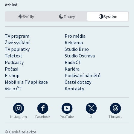
Vzhled
Světlý
Tmavý
Systém
TV program
Pro média
Živé vysílání
Reklama
TV poplatky
Studio Brno
Teletext
Studio Ostrava
Podcasty
Rada ČT
Počasí
Kariéra
E-shop
Podávání námětů
Mobilní a TV aplikace
Časté dotazy
Vše o ČT
Kontakty
Instagram
Facebook
YouTube
X
Threads
© Česká televize