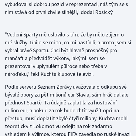
vybudoval si dobrou pozici v reprezentaci, náš tým se s
Olympijské hry
ním stává od první chvíle silnější," dodal Rosický.
Parasport
"Vedení Sparty mě oslovilo s tím, že by mělo zájem o
Plavání
mé služby. Líbilo se mi to, co mi nastínili, a proto jsem si
vybral právě Spartu. Chci být hlavně prospěšný pro
Plážový volejbal
mančaft a předvádět výkony, jakými jsem se
prezentoval v uplynulém půlroce nebo třeba v
Ragby
nároďáku," řekl Kuchta klubové televizi.
Rychlobruslení
Podle serveru Seznam Zprávy uvažovala o odkupu své
bývalé opory za pět milionů eur Slavia, sám hráč dal ale
Rychlostní kanoistika
přednost Spartě. Ta údajně zaplatila za hostování
milion eur, a pokud za rok bude chtít využít opci na
Short track
přestup, musí doplatit zbylé čtyři miliony. Kuchta mohl
teoreticky z Lokomotivu odejít na rok zadarmo
Sportovní střelba
vzhledem k výjimce, kterou FIFA zavedla po ruské invazi