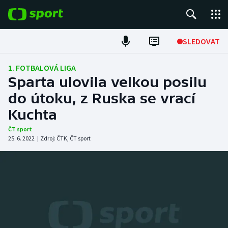
POPULÁRNÍ
SLEDOVAT
Fotbal
1. FOTBALOVÁ LIGA
Sparta ulovila velkou posilu
Hokej
do útoku, z Ruska se vrací
Kuchta
Tenis
ČT sport
Atletika
25. 6. 2022
|
Zdroj:
ČTK
,
ČT sport
Cyklistika
DALŠÍ SPORTY
Americký fotbal
NEPŘEHLÉDNĚTE